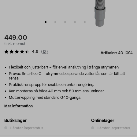
449,00
(inkl. moms)
4.5
(
12
)
Artikelnr:
40-1094
Flexibelt och justerbart – för enkel anslutning i trånga utrymmen.
Prevex Smartloc C – utrymmesbesparande vattenlås som är lätt att
rensa.
Praktisk renspropp för snabb och enkel rengöring.
Kan monteras på både 40 mm och 50 mm anslutningar.
Mutterkoppling med standard G40-gänga.
Mer information
Butikslager
Onlinelager
Hämtar lagerstatus...
Hämtar lagerstatus...