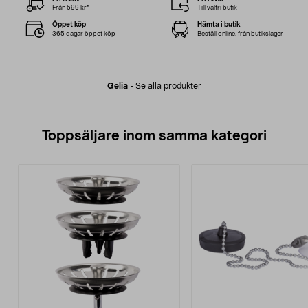
Från 599 kr*
Till valfri butik
Öppet köp
Hämta i butik
365 dagar öppet köp
Beställ online, från butikslager
Gelia
-
Se alla produkter
Toppsäljare inom samma kategori