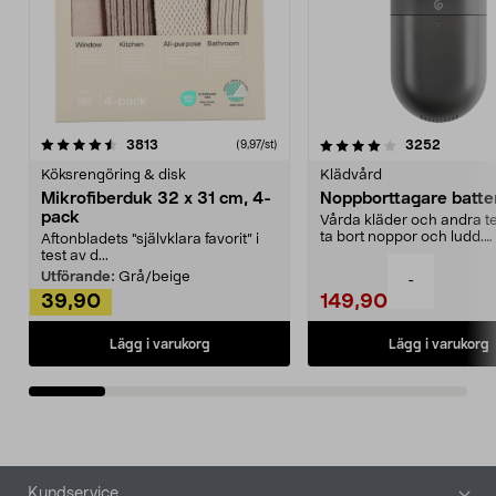
4.0av 5 stjärnor
recensioner
4.5av 5 stjärnor
recensio
3813
3252
(9,97/st)
Köksrengöring & disk
Klädvård
Mikrofiberduk 32 x 31 cm, 4-
Noppborttagare batter
pack
Vårda kläder och andra tex
ta bort noppor och ludd.
Aftonbladets "självklara favorit” i
Noppborttagaren fräs...
test av d...
Utförande:
Grå/beige
-
39,90
149,90
Lägg i varukorg
Lägg i varukorg
Sidfot
Kundservice