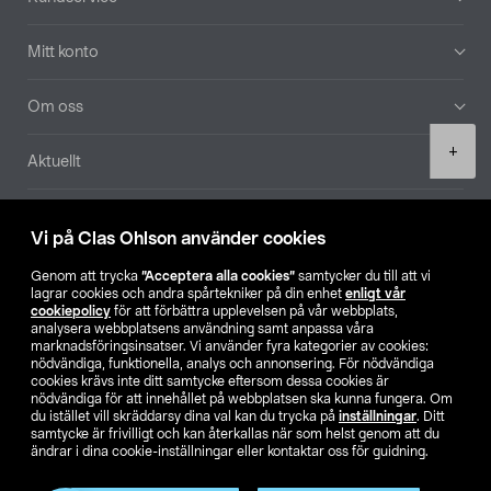
Mitt konto
Om oss
Product
+
Aktuellt
quantity
Våra bolag
Vi på Clas Ohlson använder cookies
Hitta butik
Genom att trycka
”Acceptera alla cookies”
samtycker du till att vi
lagrar cookies och andra spårtekniker på din enhet
enligt vår
cookiepolicy
för att förbättra upplevelsen på vår webbplats,
SE
NO
FI
analysera webbplatsens användning samt anpassa våra
marknadsföringsinsatser. Vi använder fyra kategorier av cookies:
nödvändiga, funktionella, analys och annonsering. För nödvändiga
cookies krävs inte ditt samtycke eftersom dessa cookies är
nödvändiga för att innehållet på webbplatsen ska kunna fungera. Om
du istället vill skräddarsy dina val kan du trycka på
inställningar
. Ditt
samtycke är frivilligt och kan återkallas när som helst genom att du
ändrar i dina cookie-inställningar eller kontaktar oss för guidning.
Köpvillkor
Privacy statement
Klubbvillkor
För företag