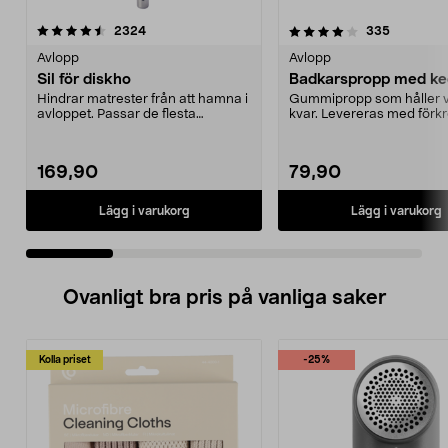
4.0 av 5 stjärnor
recensioner
4.5 av 5 stjärnor
recension
2324
335
Avlopp
Avlopp
Sil för diskho
Badkarspropp med ke
Hindrar matrester från att hamna i
Gummipropp som håller v
avloppet. Passar de flesta
kvar. Levereras med för
diskbänkar. Rostfr...
kulkedja med sugprop...
169,90
79,90
Lägg i varukorg
Lägg i varukorg
Ovanligt bra pris på vanliga saker
Kolla priset
-25%