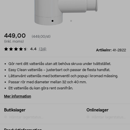
449,00
(449,00/st)
(inkl. moms)
4.4
(
34
)
Artikelnr:
41-2822
Gör rent ditt vattenlås utan att behöva skruva under tvättstället.
Easy Clean vattenlås – justerbart och passar de flesta handfat.
Lättanvänt vattenlås med bottenventil och popup i kromad mässing.
Passar rör med diameter mellan 32 och 40 mm.
Ett vattenlås du kan göra rent ovanifrån.
Mer information
Butikslager
Onlinelager
Hämtar lagerstatus...
Hämtar lagerstatus...