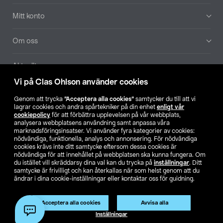
Mitt konto
Om oss
Aktuellt
Vi på Clas Ohlson använder cookies
Våra bolag
Genom att trycka
”Acceptera alla cookies”
samtycker du till att vi
lagrar cookies och andra spårtekniker på din enhet
enligt vår
Hitta butik
cookiepolicy
för att förbättra upplevelsen på vår webbplats,
analysera webbplatsens användning samt anpassa våra
marknadsföringsinsatser. Vi använder fyra kategorier av cookies:
nödvändiga, funktionella, analys och annonsering. För nödvändiga
SE
NO
FI
cookies krävs inte ditt samtycke eftersom dessa cookies är
nödvändiga för att innehållet på webbplatsen ska kunna fungera. Om
du istället vill skräddarsy dina val kan du trycka på
inställningar
. Ditt
samtycke är frivilligt och kan återkallas när som helst genom att du
ändrar i dina cookie-inställningar eller kontaktar oss för guidning.
Acceptera alla cookies
Avvisa alla
Köpvillkor
Privacy statement
Klubbvillkor
För företag
Inställningar
Ändra till priser exklusive moms