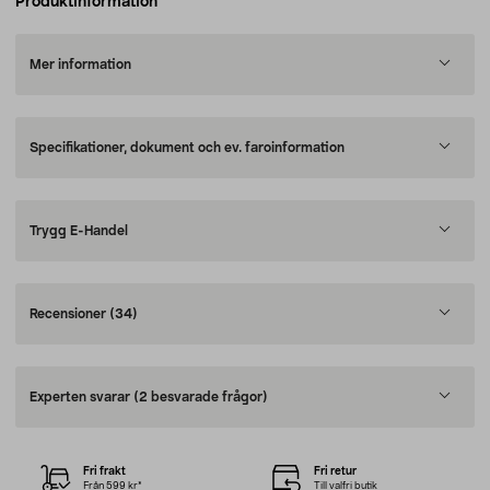
Produktinformation
Mer information
Specifikationer, dokument och ev. faroinformation
Trygg E-Handel
Recensioner
(34)
Experten svarar
(2 besvarade frågor)
Fri frakt
Fri retur
Från 599 kr*
Till valfri butik