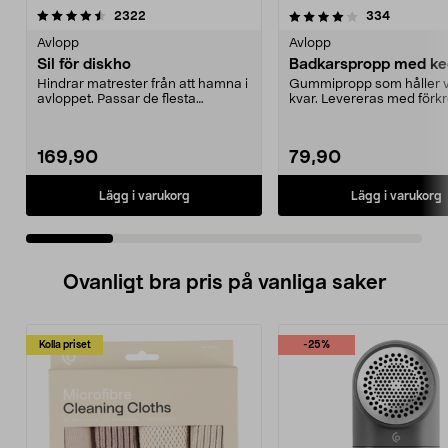
4.0 av 5 stjärnor
recensioner
4.5 av 5 stjärnor
recension
2322
334
Avlopp
Avlopp
Sil för diskho
Badkarspropp med ke
Hindrar matrester från att hamna i
Gummipropp som håller v
avloppet. Passar de flesta
kvar. Levereras med för
diskbänkar. Rostfr...
kulkedja med sugprop...
169,90
79,90
Lägg i varukorg
Lägg i varukorg
Ovanligt bra pris på vanliga saker
Kolla priset
-25%