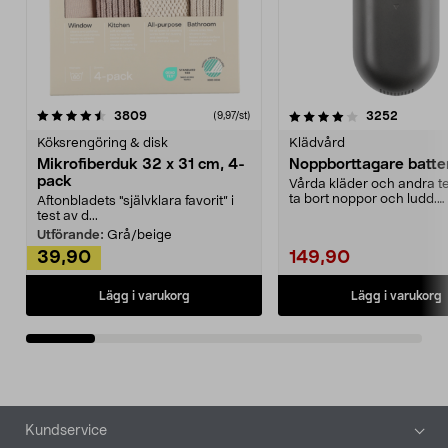
4.0av 5 stjärnor
recensioner
4.5av 5 stjärnor
recensio
3809
3252
(9,97/st)
Köksrengöring & disk
Klädvård
Mikrofiberduk 32 x 31 cm, 4-
Noppborttagare batter
pack
Vårda kläder och andra tex
ta bort noppor och ludd.
Aftonbladets "självklara favorit” i
Noppborttagaren fräs...
test av d...
Utförande:
Grå/beige
39,90
149,90
Lägg i varukorg
Lägg i varukorg
Sidfot
Kundservice