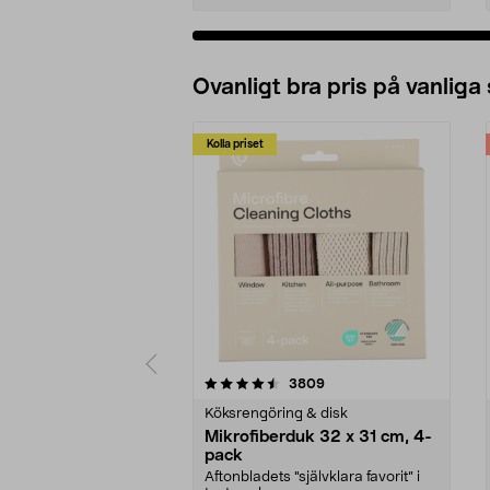
Ovanligt bra pris på vanliga
Kolla priset
5av 5 stjärnor
4.0av 5 stjärnor
recensioner
3809
Köksrengöring & disk
Mikrofiberduk 32 x 31 cm, 4-
pack
Aftonbladets "självklara favorit” i