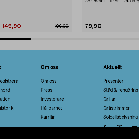
Noppborttagaren fräs...
och metall – finns i flera färg
Galge med sv...
149,90
79,90
199,90
Lägg i varukorg
Lägg i varukorg
o
Om oss
Aktuellt
egistrera
Om oss
Presenter
enord
Press
Städ & rengöring
ation
Investerare
Grillar
istorik
Hållbarhet
Grästrimmer
Karriär
Solcellsbelysning