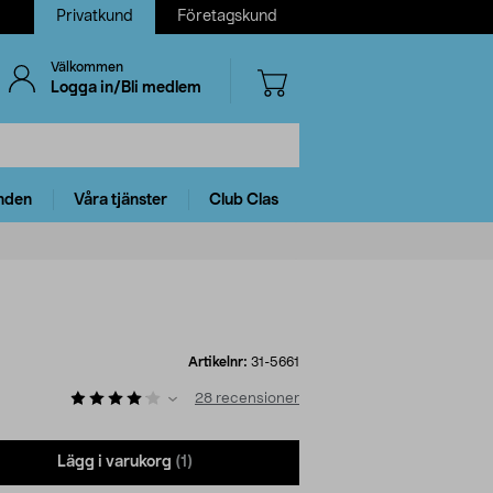
Privatkund
Företagskund
Välkommen
Logga in/Bli medlem
nden
Våra tjänster
Club Clas
Artikelnr:
31-5661
28
recensioner
Lägg i varukorg
(1)