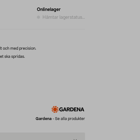
Onlinelager
Hämtar lagerstatus...
elt och med precision.
net ska spridas.
Gardena
-
Se alla produkter