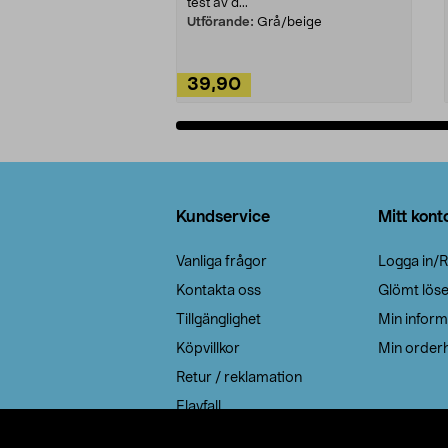
test av d...
Utförande:
Grå/beige
39,90
Lägg i varukorg
Sidfot
Kundservice
Mitt kont
Vanliga frågor
Logga in/R
Kontakta oss
Glömt lös
Tillgänglighet
Min inform
Köpvillkor
Min orderh
Retur / reklamation
Elavfall
Cookie policy