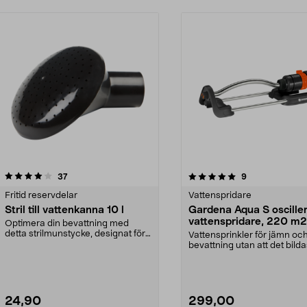
5.0 av 5 stjärnor
recensioner
4.5 av 5 stjärnor
recensioner
37
9
Fritid reservdelar
Vattenspridare
Stril till vattenkanna 10 l
Gardena Aqua S oscille
vattenspridare, 220 m2
Optimera din bevattning med
detta strilmunstycke, designat för
Vattensprinkler för jämn oc
en 10-liters vatt...
bevattning utan att det bild
pölar. Gardena...
24,90
299,00