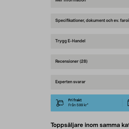
Mer information
Specifikationer, dokument och ev. faro
Trygg E-Handel
Recensioner
(28)
Experten svarar
Fri frakt
Från 599 kr*
Toppsäljare inom samma ka