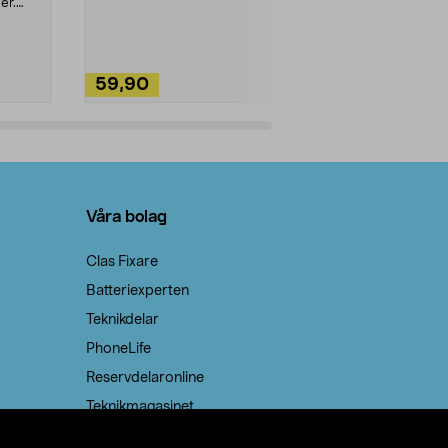
ute. Städa med
er.
59,90
49,90
Lägg i varukorg
Lägg
Våra bolag
Clas Fixare
Batteriexperten
Teknikdelar
PhoneLife
Reservdelaronline
Teknikmagasinet