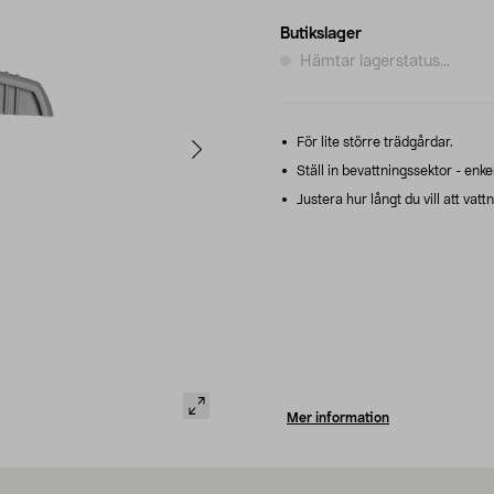
Butikslager
Hämtar lagerstatus...
För lite större trädgårdar.
Ställ in bevattningssektor - enk
Justera hur långt du vill att vatt
Mer information