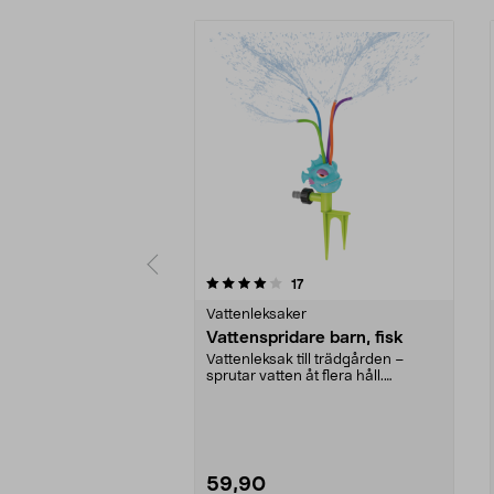
0 av 5 stjärnor
4.0 av 5 stjärnor
recensioner
17
Vattenleksaker
Vattenspridare barn, fisk
Vattenleksak till trädgården –
sprutar vatten åt flera håll.
Vattenspridare för ...
59,90