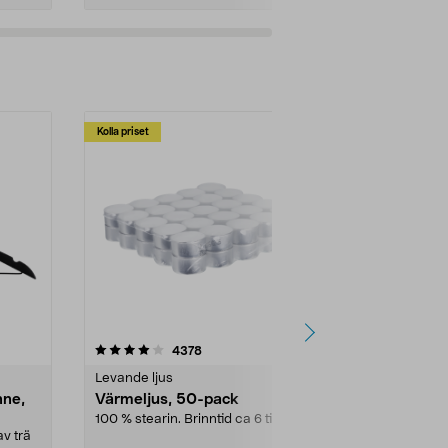
Kolla priset
Multibuy
4.5av 5 stjärnor
recensioner
4.5
4378
2
Levande ljus
Rengöringsm
nne,
Värmeljus, 50-pack
Bikarbonat
100 % stearin. Brinntid ca 6 tim.
Ett allsidigt 
städning och 
v trä