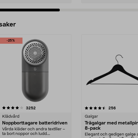
 saker
-25%
4.5av 5 stjärnor
recensioner
4.0av 5 stjärnor
recensioner
3252
256
Klädvård
Galgar
Noppborttagare batteridriven
Trägalgar med metallpi
8-pack
Vårda kläder och andra textilier –
ta bort noppor och ludd.
Elegant och gedigen galge a