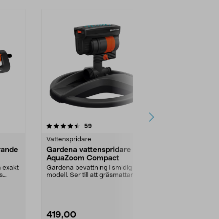
3.5 av 5 stjärnor
recensioner
5.0
59
8
Vattenspridare
Vattensprida
rande
Gardena vattenspridare
Regnvatten
AquaZoom Compact
Leder bort oö
husgrunden. R
h exakt
Gardena bevattning i smidig
av vattentryck
as
modell. Ser till att gräsmattan och
odlingarna får d...
419,00
249,00