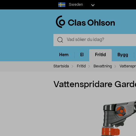
Select
Sweden
market
Hem
El
Fritid
Bygg
Startsida
Fritid
Bevattning
Vattenspr
Vattenspridare Gard