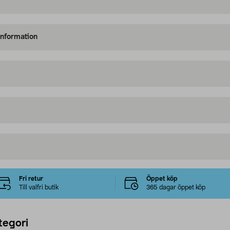
information
Fri retur
Öppet köp
Till valfri butik
365 dagar öppet köp
tegori