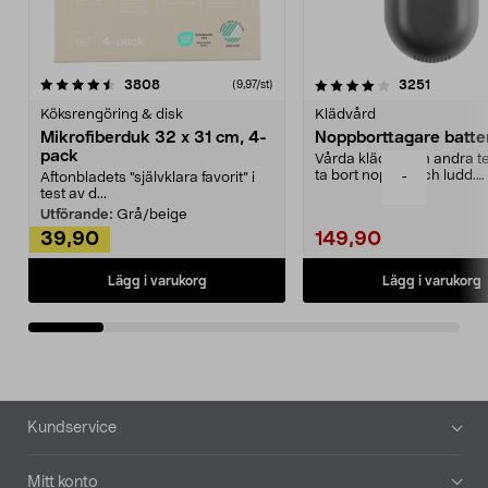
4.0av 5 stjärnor
recensioner
4.5av 5 stjärnor
recensio
3808
3251
(9,97/st)
Köksrengöring & disk
Klädvård
Mikrofiberduk 32 x 31 cm, 4-
Noppborttagare batter
pack
Vårda kläder och andra tex
ta bort noppor och ludd.
-
Aftonbladets "självklara favorit” i
Noppborttagaren fräs...
test av d...
Utförande:
Grå/beige
39,90
149,90
Lägg i varukorg
Lägg i varukorg
Sidfot
Kundservice
Mitt konto