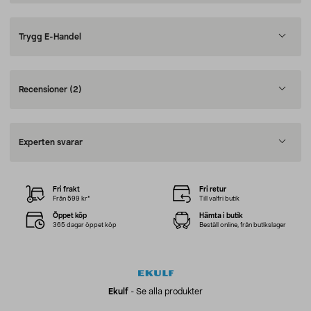
Trygg E-Handel
Recensioner
(2)
Experten svarar
Fri frakt
Fri retur
Från 599 kr*
Till valfri butik
Öppet köp
Hämta i butik
365 dagar öppet köp
Beställ online, från butikslager
Ekulf
-
Se alla produkter