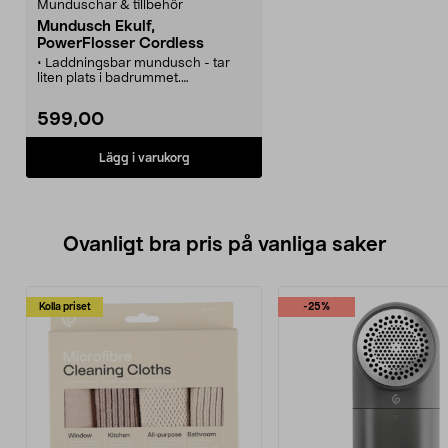
Munduschar & tillbehör
Mundusch Ekulf,
PowerFlosser Cordless
• Laddningsbar mundusch - tar
liten plats i badrummet.
• Kommer åt där tandtråden inte
når.
599,00
• Enkel, effektiv och skonsam
rengöring av tänder och tandkött.
• Perfekt om du har tandställning,
Lägg i varukorg
implantat, kronor, broar eller djupa
tandköttsfickor.
Ovanligt bra pris på vanliga saker
Kolla priset
-25%