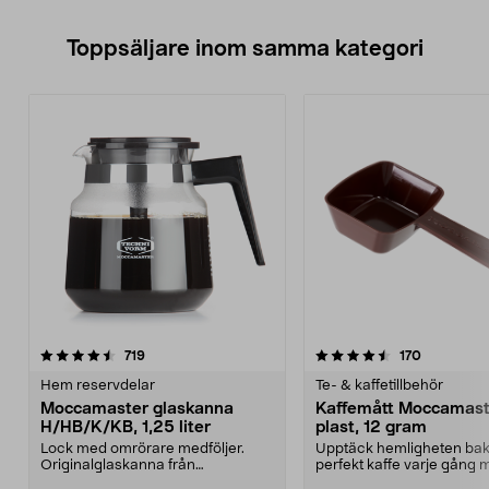
Toppsäljare inom samma kategori
4.5 av 5 stjärnor
recensioner
4.5 av 5 stjärnor
recensione
719
170
Hem reservdelar
Te- & kaffetillbehör
Moccamaster glaskanna
Kaffemått Moccamast
H/HB/K/KB, 1,25 liter
plast, 12 gram
Lock med omrörare medföljer.
Upptäck hemligheten ba
Originalglaskanna från
perfekt kaffe varje gång 
Moccamaster. Förläng livet p...
denna exklusiva doserings