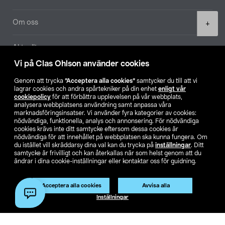
Product
Om oss
+
quantity
Aktuellt
Vi på Clas Ohlson använder cookies
Våra bolag
Genom att trycka
”Acceptera alla cookies”
samtycker du till att vi
lagrar cookies och andra spårtekniker på din enhet
enligt vår
Hitta butik
cookiepolicy
för att förbättra upplevelsen på vår webbplats,
analysera webbplatsens användning samt anpassa våra
marknadsföringsinsatser. Vi använder fyra kategorier av cookies:
nödvändiga, funktionella, analys och annonsering. För nödvändiga
SE
NO
FI
cookies krävs inte ditt samtycke eftersom dessa cookies är
nödvändiga för att innehållet på webbplatsen ska kunna fungera. Om
du istället vill skräddarsy dina val kan du trycka på
inställningar
. Ditt
samtycke är frivilligt och kan återkallas när som helst genom att du
ändrar i dina cookie-inställningar eller kontaktar oss för guidning.
Acceptera alla cookies
Avvisa alla
Köpvillkor
Privacy statement
Klubbvillkor
För företag
Lägg i varukorg
(1)
Inställningar
Ändra till priser exklusive moms