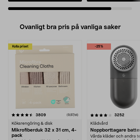
Ovanligt bra pris på vanliga saker
Kolla priset
-25%
4.0av 5 stjärnor
recensioner
4.5av 5 stjärnor
recensio
3809
3252
(9,97/st)
Köksrengöring & disk
Klädvård
Mikrofiberduk 32 x 31 cm, 4-
Noppborttagare batter
pack
Vårda kläder och andra tex