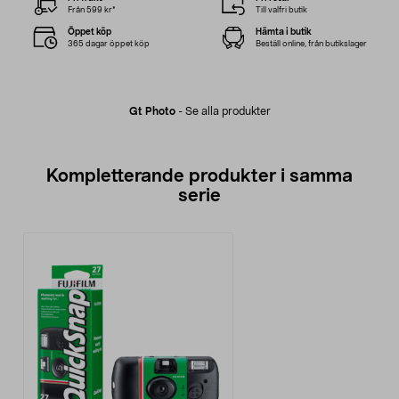
Från 599 kr*
Till valfri butik
Öppet köp
Hämta i butik
365 dagar öppet köp
Beställ online, från butikslager
Gt Photo
-
Se alla produkter
Kompletterande produkter i samma
serie