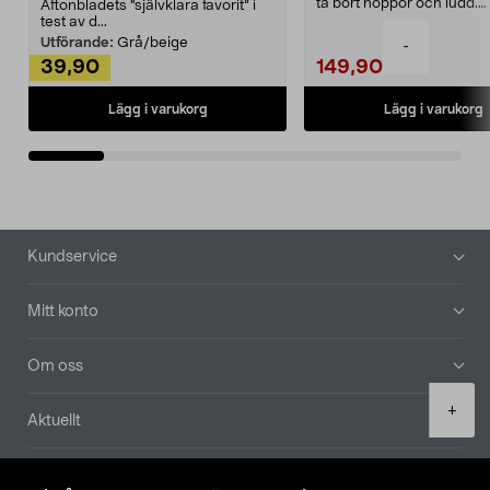
ta bort noppor och ludd.
Aftonbladets "självklara favorit” i
Noppborttagaren fräs...
test av d...
Utförande:
Grå/beige
-
39,90
149,90
Lägg i varukorg
Lägg i varukorg
Sidfot
Kundservice
Mitt konto
Om oss
Product
+
Aktuellt
quantity
Våra bolag