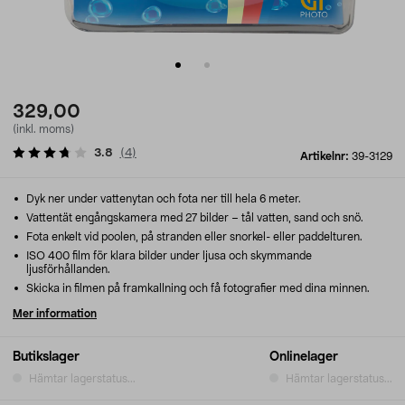
329,00
(inkl. moms)
3.8
(
4
)
Artikelnr:
39-3129
Dyk ner under vattenytan och fota ner till hela 6 meter.
Vattentät engångskamera med 27 bilder – tål vatten, sand och snö.
Fota enkelt vid poolen, på stranden eller snorkel- eller paddelturen.
ISO 400 film för klara bilder under ljusa och skymmande
ljusförhållanden.
Skicka in filmen på framkallning och få fotografier med dina minnen.
Mer information
Butikslager
Onlinelager
Hämtar lagerstatus...
Hämtar lagerstatus...