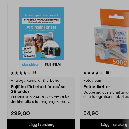
4.0av 5 stjärnor
recensioner
recensione
16
181
Analoga kameror & tillbehör
Fotoalbum
Fujifilm förbetald fotopåse
Fotoetiketter
36 bilder
Dubbelsidigt självhäftande
dina fotografier snabbt oc
Framkalla bilder (10 x 15 cm) från
Passar ut...
din filmrulle eller engångskamera.
Fotopåse d...
299,00
54,90
Lägg i varukorg
Lägg i varukorg