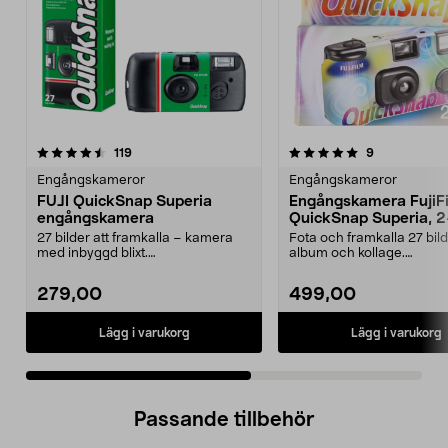
5.0 av 5 stjärnor
recensioner
4.0 av 5 stjärnor
recensioner
119
9
Engångskameror
Engångskameror
FUJI QuickSnap Superia
Engångskamera FujiF
engångskamera
QuickSnap Superia, 
27 bilder att framkalla – kamera
Fota och framkalla 27 bild
med inbyggd blixt.
album och kollage.
Engångskamera – låt gästerna...
Engångskamera för bröllop,
279,00
499,00
Lägg i varukorg
Lägg i varukorg
Passande tillbehör