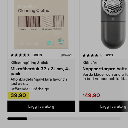
4.0av 5 stjärnor
recensioner
4.5av 5 stjärnor
recensio
3808
3251
(9,97/st)
Köksrengöring & disk
Klädvård
Mikrofiberduk 32 x 31 cm, 4-
Noppborttagare batter
pack
Vårda kläder och andra tex
ta bort noppor och ludd.
Aftonbladets "självklara favorit” i
Noppborttagaren fräs...
test av d...
Utförande:
Grå/beige
39,90
149,90
Lägg i varukorg
Lägg i varukorg