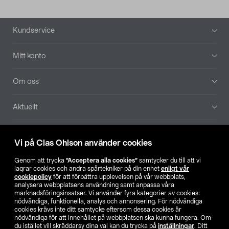
Sidfot
Kundservice
Mitt konto
Om oss
Aktuellt
Våra bolag
Vi på Clas Ohlson använder cookies
Hitta butik
Genom att trycka
”Acceptera alla cookies”
samtycker du till att vi
lagrar cookies och andra spårtekniker på din enhet
enligt vår
cookiepolicy
för att förbättra upplevelsen på vår webbplats,
SE
NO
FI
analysera webbplatsens användning samt anpassa våra
marknadsföringsinsatser. Vi använder fyra kategorier av cookies:
nödvändiga, funktionella, analys och annonsering. För nödvändiga
cookies krävs inte ditt samtycke eftersom dessa cookies är
nödvändiga för att innehållet på webbplatsen ska kunna fungera. Om
du istället vill skräddarsy dina val kan du trycka på
inställningar
. Ditt