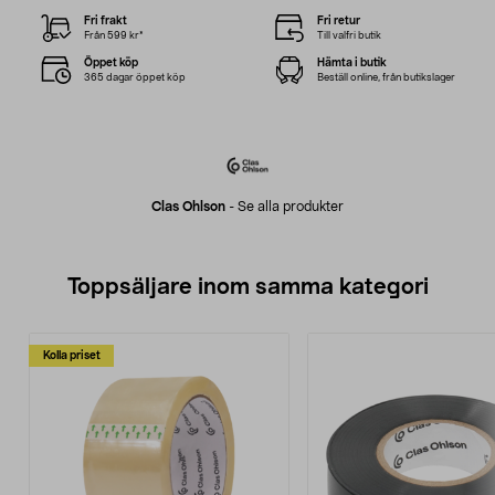
Fri frakt
Fri retur
Från 599 kr*
Till valfri butik
Öppet köp
Hämta i butik
365 dagar öppet köp
Beställ online, från butikslager
Clas Ohlson
-
Se alla produkter
Toppsäljare inom samma kategori
Kolla priset