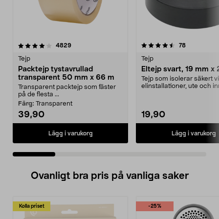
4.5 av 5 stjärnor
recensioner
3.5 av 5 stjärnor
recensioner
4829
78
Tejp
Tejp
Packtejp tystavrullad
Eltejp svart, 19 mm x
transparent 50 mm x 66 m
Tejp som isolerar säkert v
elinstallationer, ute och in
Transparent packtejp som fäster
Klassisk eltejp för...
på de flesta ...
Färg:
Transparent
39,90
19,90
Lägg i varukorg
Lägg i varukorg
Ovanligt bra pris på vanliga saker
Kolla priset
-25%