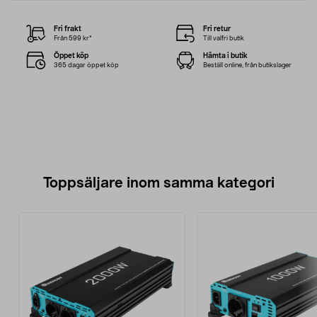
Fri frakt
Fri retur
Från 599 kr*
Till valfri butik
Öppet köp
Hämta i butik
365 dagar öppet köp
Beställ online, från butikslager
Toppsäljare inom samma kategori