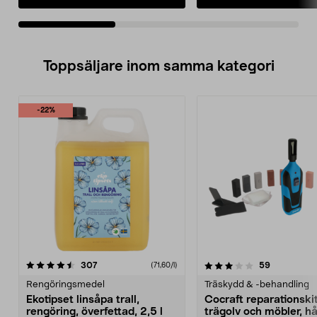
Toppsäljare inom samma kategori
-22%
3.0 av 5 stjärnor
recensioner
5.0 av 5 stjärnor
recensione
307
59
(71,60/l)
Rengöringsmedel
Träskydd & -behandling
Ekotipset linsåpa trall,
Cocraft reparationskit
rengöring, överfettad, 2,5 l
trägolv och möbler, h