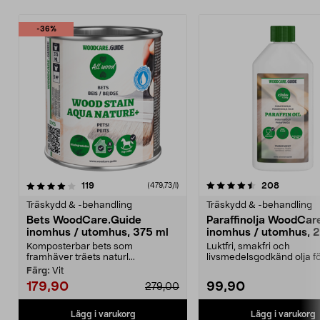
-36%
4.5av 5 stjärnor
recensioner
4.0av 5 stjärnor
recension
119
208
(479,73/l)
Träskydd & -behandling
Träskydd & -behandling
Bets WoodCare.Guide
Paraffinolja WoodCar
inomhus / utomhus, 375 ml
inomhus / utomhus, 
Komposterbar bets som
Luktfri, smakfri och
framhäver träets naturl...
livsmedelsgodkänd olja f
flesta träslag. Paraffinolja .
Färg:
Vit
179,90
99,90
279,00
Lägg i varukorg
Lägg i varukorg