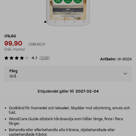
179,90
99,90
(399,60/l)
(inkl. moms)
4.1
(
336
)
Artikelnr:
41-6024
Select
Färg
variant
Grå
Erbjudandet gäller till
2027-02-04
Godkänd för livsmedel och leksaker. Skyddar mot uttorkning, smuts och
fukt.
WoodCare.Guide slitstark hårdvaxolja som håller länge, finns i flera
färger.
Behandla eller efterbehandla alla trärena, oljebehandlade eller
vaxbehandlade träytor.