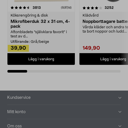
4.0av 5 stjärnor
recensioner
4.5av 5 stjärnor
recensio
3813
3252
(9,97/st)
Köksrengöring & disk
Klädvård
Mikrofiberduk 32 x 31 cm, 4-
Noppborttagare batter
pack
Vårda kläder och andra tex
ta bort noppor och ludd.
Aftonbladets "självklara favorit” i
Noppborttagaren fräs...
test av d...
Utförande:
Grå/beige
39,90
149,90
Lägg i varukorg
Lägg i varukorg
Sidfot
Kundservice
Mitt konto
Om oss