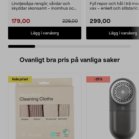
Linoljesåpa rengör, vårdar och
Fyll repor och hål i trä m
skyddar skonsamt – inomhus och
vax – enkelt och slitstarkt
utomhus. Ekotipset...
reparati...
179,00
299,00
229,00
Lägg i varukorg
Lägg i varukorg
Ovanligt bra pris på vanliga saker
Kolla priset
-25%