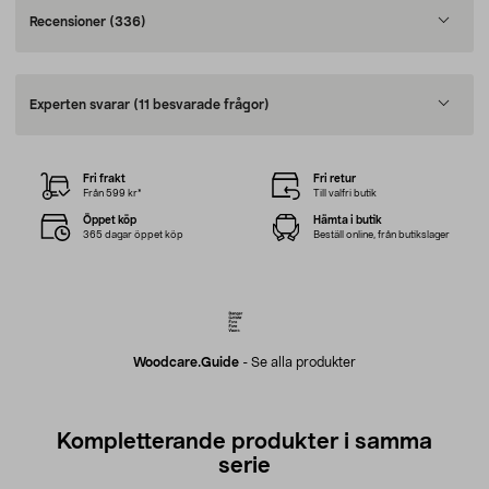
Recensioner
(336)
Experten svarar
(11 besvarade frågor)
Fri frakt
Fri retur
Från 599 kr*
Till valfri butik
Öppet köp
Hämta i butik
365 dagar öppet köp
Beställ online, från butikslager
Woodcare.guide
-
Se alla produkter
Kompletterande produkter i samma
serie