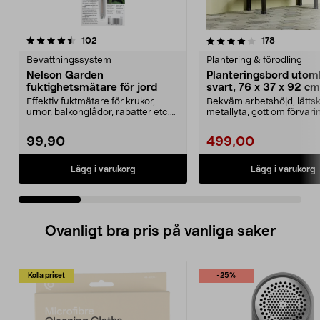
4.0 av 5 stjärnor
recensioner
4.5 av 5 stjärnor
recensione
102
178
Bevattningssystem
Plantering & förodling
Nelson Garden
Planteringsbord uto
fuktighetsmätare för jord
svart, 76 x 37 x 92 cm
Effektiv fuktmätare för krukor,
Bekväm arbetshöjd, lättsk
urnor, balkonglådor, rabatter etc.
metallyta, gott om förvar
Nelson Garden...
hyllor och krokar....
99,90
499,00
Lägg i varukorg
Lägg i varukorg
Ovanligt bra pris på vanliga saker
Kolla priset
-25%