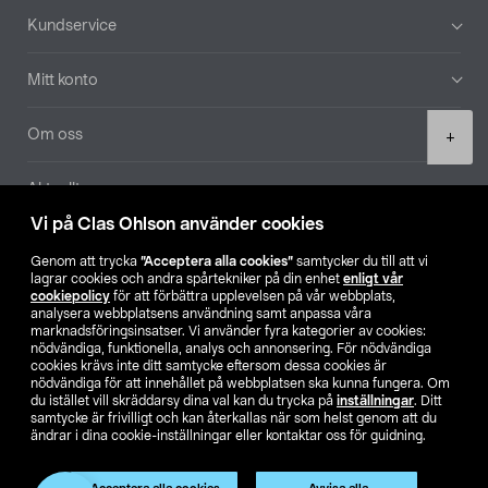
Sidfot
Kundservice
Mitt konto
Product
Om oss
+
quantity
Aktuellt
Vi på Clas Ohlson använder cookies
Våra bolag
Genom att trycka
”Acceptera alla cookies”
samtycker du till att vi
lagrar cookies och andra spårtekniker på din enhet
enligt vår
Hitta butik
cookiepolicy
för att förbättra upplevelsen på vår webbplats,
analysera webbplatsens användning samt anpassa våra
marknadsföringsinsatser. Vi använder fyra kategorier av cookies:
nödvändiga, funktionella, analys och annonsering. För nödvändiga
SE
NO
FI
cookies krävs inte ditt samtycke eftersom dessa cookies är
nödvändiga för att innehållet på webbplatsen ska kunna fungera. Om
du istället vill skräddarsy dina val kan du trycka på
inställningar
. Ditt
samtycke är frivilligt och kan återkallas när som helst genom att du
ändrar i dina cookie-inställningar eller kontaktar oss för guidning.