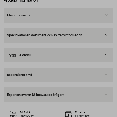
Produktinformation
Mer information
Specifikationer, dokument och ev. faroinformation
Trygg E-Handel
Recensioner
(74)
Experten svarar
(2 besvarade frågor)
Fri frakt
Fri retur
Från 599 kr*
Till valfri butik