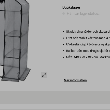
Butikslager
Hämtar lagerstatus...
Skydda dina växter och skapa ett
Litet och stabilt växthus med 4 hy
UV-beständigt PE-överdrag skyd
Rullbar dörr med dragkedja för v
Mått: 143 x 73 x 195 cm. Markpin
Mer information