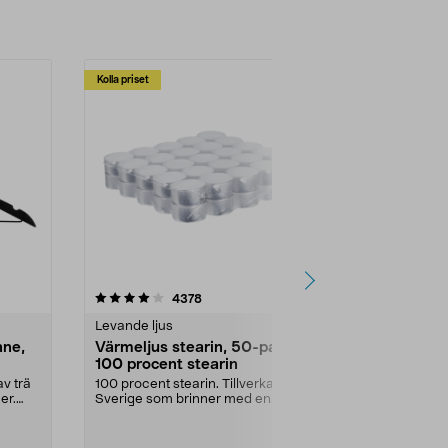
Kolla priset
Multibuy
4.5av 5 stjärnor
recensioner
4.5
4378
2
Levande ljus
Rengöringsm
nne,
Värmeljus stearin, 50-pack,
Bikarbonat
100 procent stearin
Ett allsidigt 
städning och 
v trä
100 procent stearin. Tillverkade i
ute. Städa med
er.
Sverige som brinner med en
vacker och sotfri ...