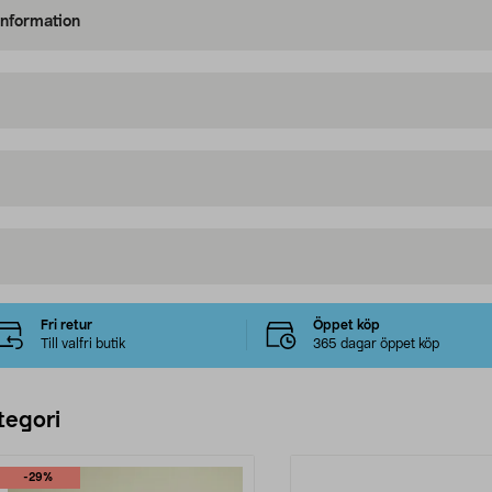
information
Fri retur
Öppet köp
Till valfri butik
365 dagar öppet köp
tegori
-29%