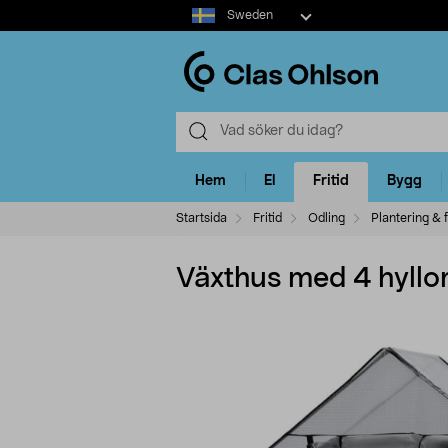
Select
Sweden
market
Hem
El
Fritid
Bygg
Startsida
Fritid
Odling
Plantering & 
Växthus med 4 hyllor,