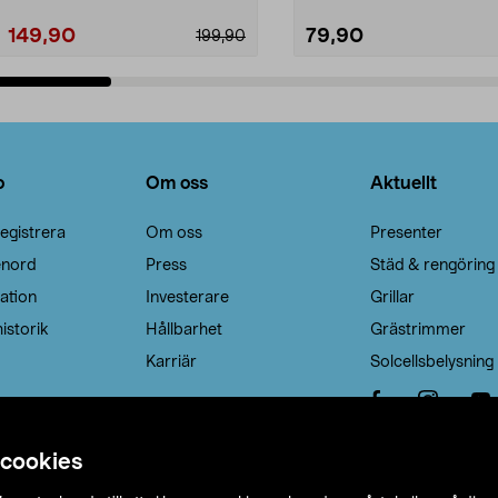
149,90
79,90
199,90
Lägg i varukorg
Lägg i varukorg
o
Om oss
Aktuellt
egistrera
Om oss
Presenter
enord
Press
Städ & rengöring
ation
Investerare
Grillar
istorik
Hållbarhet
Grästrimmer
Karriär
Solcellsbelysning
 cookies