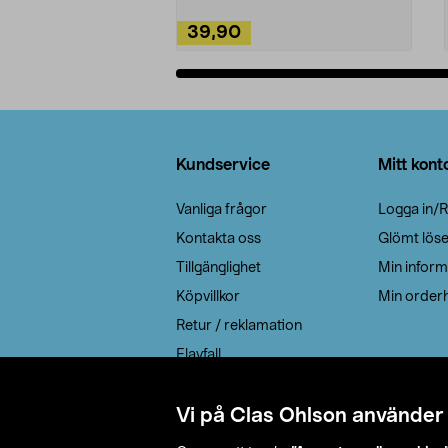
39,90
Lägg i varukorg
Sidfot
Kundservice
Mitt kont
Vanliga frågor
Logga in/R
Kontakta oss
Glömt lös
Tillgänglighet
Min inform
Köpvillkor
Min orderh
Retur / reklamation
Elavfall
Cookie policy
Leveransalternativ
Vi på Clas Ohlson använder