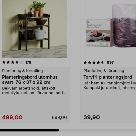
4.5 av 5 stjärnor
recensioner
4.5 av 5 stjärnor
recensioner
178
897
Plantering & förodling
Plantering & förodling
Planteringsbord utomhus
Torvfri planteringsjord
svart, 76 x 37 x 92 cm
Bär hem 10 liter blomjord i 
Kompakt jordbrikett, inte my
Bekväm arbetshöjd, lättskött
större än e...
metallyta, gott om förvaring med
hyllor och krokar....
499,00
39,90
699,00