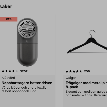
 saker
-25%
4.5av 5 stjärnor
recensioner
4.0av 5 stjärnor
recensioner
3252
256
Klädvård
Galgar
Noppborttagare batteridriven
Trägalgar med metallpi
8-pack
Vårda kläder och andra textilier –
ta bort noppor och ludd.
Elegant och gedigen galge a
Noppborttagaren fräs...
och metall – finns i flera färg
Galge med sv...