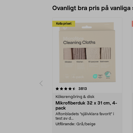
Ovanligt bra pris på vanliga
Kolla priset
5av 5 stjärnor
4.0av 5 stjärnor
recensioner
3813
Köksrengöring & disk
Mikrofiberduk 32 x 31 cm, 4-
pack
Aftonbladets "självklara favorit” i
test av d...
Utförande:
Grå/beige