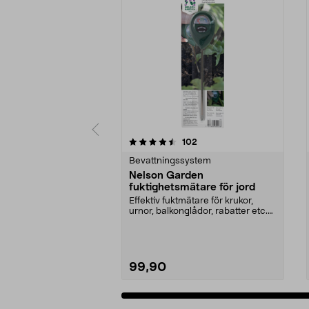
5 av 5 stjärnor
4.0 av 5 stjärnor
recensioner
102
Bevattningssystem
Nelson Garden
fuktighetsmätare för jord
Effektiv fuktmätare för krukor,
urnor, balkonglådor, rabatter etc.
Nelson Garden...
99,90