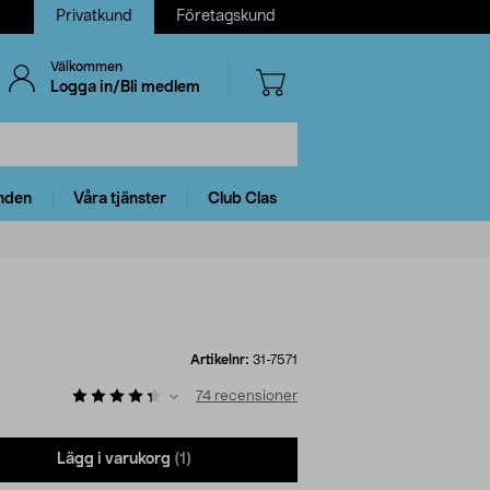
Privatkund
Företagskund
Välkommen
Logga in/Bli medlem
nden
Våra tjänster
Club Clas
Artikelnr:
31-7571
74
recensioner
Lägg i varukorg
(1)