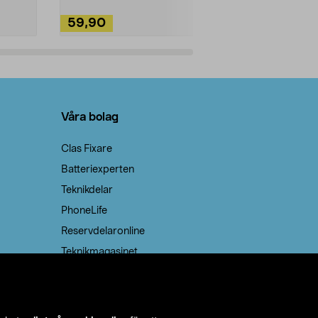
59,90
49,90
Lägg i varukorg
Lägg
Våra bolag
Clas Fixare
Batteriexperten
Teknikdelar
PhoneLife
Reservdelaronline
Teknikmagasinet