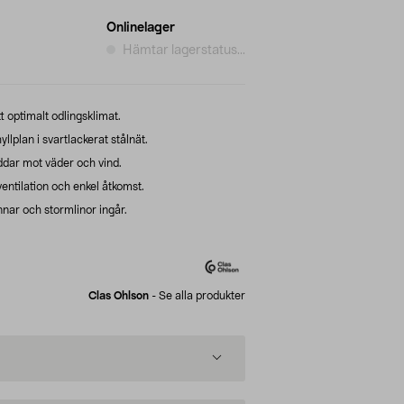
Onlinelager
Hämtar lagerstatus...
 optimalt odlingsklimat.
llplan i svartlackerat stålnät.
dar mot väder och vind.
entilation och enkel åtkomst.
nar och stormlinor ingår.
Clas Ohlson
-
Se alla produkter