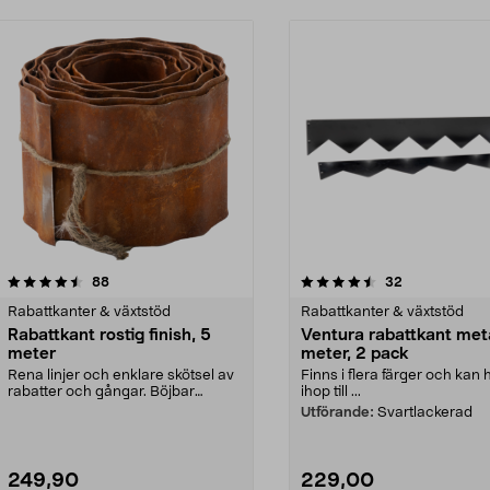
4.5 av 5 stjärnor
recensioner
4.5 av 5 stjärnor
recensioner
88
32
Rabattkanter & växtstöd
Rabattkanter & växtstöd
Rabattkant rostig finish, 5
Ventura rabattkant meta
meter
meter, 2 pack
Rena linjer och enklare skötsel av
Finns i flera färger och kan
rabatter och gångar. Böjbar
ihop till ...
rabattkant – lätt...
Utförande:
Svartlackerad
249,90
229,00