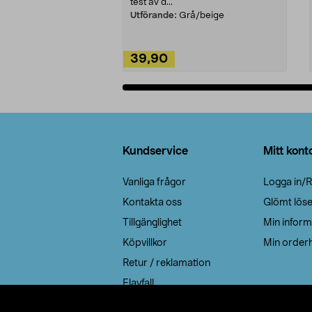
test av d...
Utförande:
Grå/beige
39,90
Lägg i varukorg
Sidfot
Kundservice
Mitt kont
Vanliga frågor
Logga in/R
Kontakta oss
Glömt lös
Tillgänglighet
Min inform
Köpvillkor
Min orderh
Retur / reklamation
Elavfall
Cookie policy