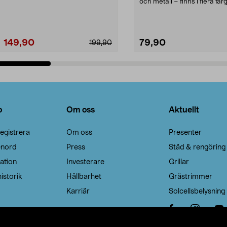
Noppborttagaren fräs...
och metall – finns i flera färg
Galge med sv...
149,90
79,90
199,90
Lägg i varukorg
Lägg i varukorg
o
Om oss
Aktuellt
egistrera
Om oss
Presenter
enord
Press
Städ & rengöring
ation
Investerare
Grillar
istorik
Hållbarhet
Grästrimmer
Karriär
Solcellsbelysning