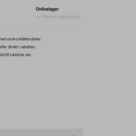
Onlinelager
Hämtar lagerstatus...
ed vackra klätterväxter.
ller direkt i rabatten.
d till luktärter etc.