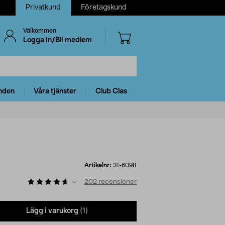
Privatkund
Företagskund
Välkommen
Logga in/Bli medlem
nden
Våra tjänster
Club Clas
Artikelnr:
31-6098
202
recensioner
Lägg i varukorg
(1)