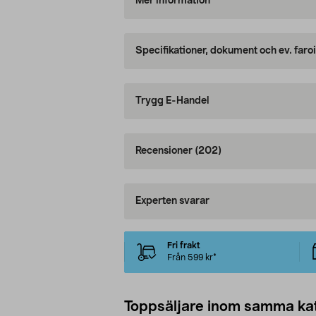
Mer information
Specifikationer, dokument och ev. faro
Trygg E-Handel
Recensioner
(202)
Experten svarar
Fri frakt
Från 599 kr*
Toppsäljare inom samma ka