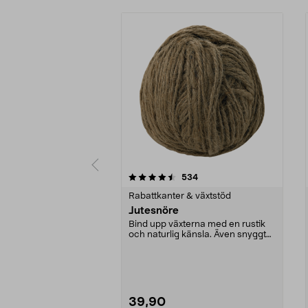
5 av 5 stjärnor
4.5 av 5 stjärnor
recensioner
534
Rabattkanter & växtstöd
Jutesnöre
Bind upp växterna med en rustik
och naturlig känsla. Även snyggt
att använda som...
39,90