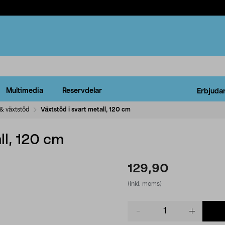
Multimedia
Reservdelar
Erbjuda
& växtstöd
Växtstöd i svart metall, 120 cm
ll, 120 cm
129,90
(inkl. moms)
Product
quantity