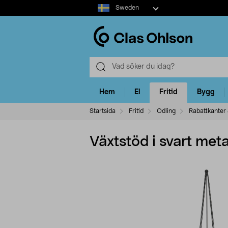
Select
Sweden
market
Hem
El
Fritid
Bygg
Startsida
Fritid
Odling
Rabattkanter 
Växtstöd i svart meta