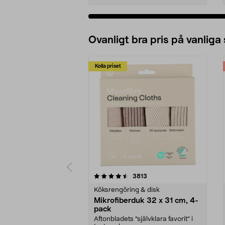
Ovanligt bra pris på vanliga
Kolla priset
5av 5 stjärnor
4.0av 5 stjärnor
recensioner
3813
Köksrengöring & disk
Mikrofiberduk 32 x 31 cm, 4-
pack
Aftonbladets "självklara favorit” i