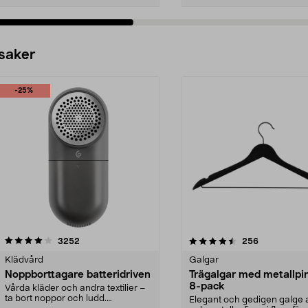
 saker
-25%
4.5av 5 stjärnor
recensioner
4.0av 5 stjärnor
recensioner
3252
256
Klädvård
Galgar
Noppborttagare batteridriven
Trägalgar med metallpi
8-pack
Vårda kläder och andra textilier –
ta bort noppor och ludd.
Elegant och gedigen galge a