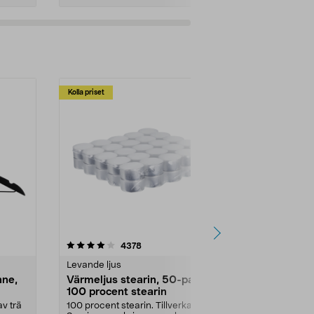
Kolla priset
Multibuy
4.5av 5 stjärnor
recensioner
4.5
4378
2
Levande ljus
Rengöringsm
nne,
Värmeljus stearin, 50-pack,
Bikarbonat
100 procent stearin
Ett allsidigt 
städning och 
v trä
100 procent stearin. Tillverkade i