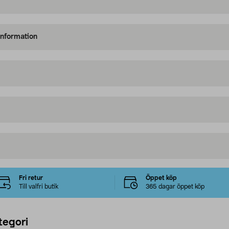
information
Fri retur
Öppet köp
Till valfri butik
365 dagar öppet köp
tegori