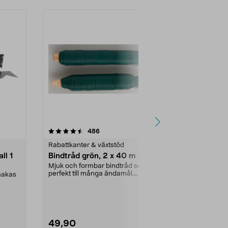
4.5 av 5 stjärnor
recensioner
4.5
486
3
Rabattkanter & växtstöd
Rabattkanter 
ll 1
Bindtråd grön, 2 x 40 m
Blompinnar
10-pack
Mjuk och formbar bindtråd som är
perfekt till många ändamål.
 hakas
Var rädd om di
Inplastad ståltråd ...
bra stöd med
bambu. Ett enk
49,90
19,90