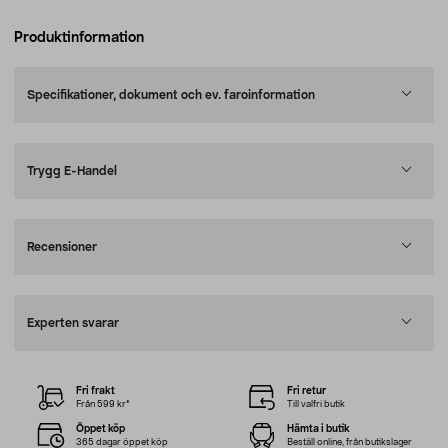
Produktinformation
Specifikationer, dokument och ev. faroinformation
Trygg E-Handel
Recensioner
Experten svarar
Fri frakt
Fri retur
Från 599 kr*
Till valfri butik
Öppet köp
Hämta i butik
365 dagar öppet köp
Beställ online, från butikslager