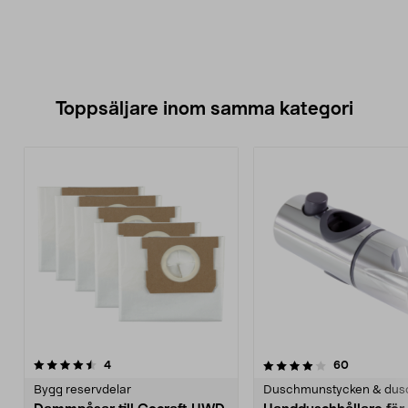
Toppsäljare inom samma kategori
4.0 av 5 stjärnor
recensioner
4.5 av 5 stjärnor
recensione
4
60
Bygg reservdelar
Duschmunstycken & dus