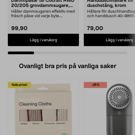
Dammpåsar till Cocraft HWD
Handduschhållare fö
20/20S grovdammsugare,
duschstång, krom
5-pack
Håller dammsugaren effektiv med
Hållare för duschhandtag t
fräsch påse vid varje byte.
och handdusch 40-9865.
Dammsugarpåsar för C...
22 mm stång och ...
99,90
79,00
Lägg i varukorg
Lägg i varukorg
Ovanligt bra pris på vanliga saker
Kolla priset
-25%