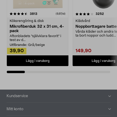
4.0av 5 stjärnor
recensioner
4.5av 5 stjärnor
recensio
3813
3252
(9,97/st)
Köksrengöring & disk
Klädvård
Mikrofiberduk 32 x 31 cm, 4-
Noppborttagare batter
pack
Vårda kläder och andra tex
ta bort noppor och ludd.
Aftonbladets "självklara favorit” i
Noppborttagaren fräs...
test av d...
Utförande:
Grå/beige
39,90
149,90
Lägg i varukorg
Lägg i varukorg
Sidfot
Kundservice
Mitt konto