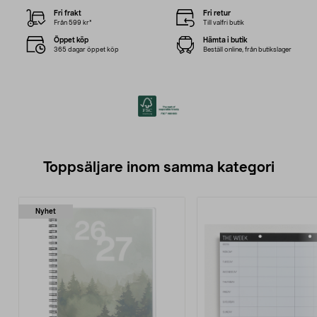
Fri frakt
Fri retur
Från 599 kr*
Till valfri butik
Öppet köp
Hämta i butik
365 dagar öppet köp
Beställ online, från butikslager
Toppsäljare inom samma kategori
Nyhet