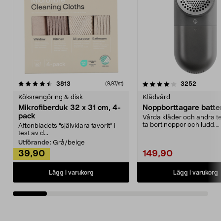
4.0av 5 stjärnor
recensioner
4.5av 5 stjärnor
recensio
3813
3252
(9,97/st)
Köksrengöring & disk
Klädvård
Mikrofiberduk 32 x 31 cm, 4-
Noppborttagare batter
pack
Vårda kläder och andra tex
ta bort noppor och ludd.
Aftonbladets "självklara favorit” i
Noppborttagaren fräs...
test av d...
Utförande:
Grå/beige
39,90
149,90
Lägg i varukorg
Lägg i varukorg