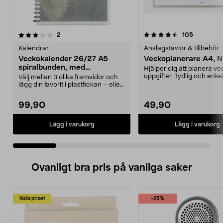
4.5 av 5 stjärnor
recensioner
4.5 av 5 stjärnor
recension
2
105
Kalendrar
Anslagstavlor & tillbehör
Veckokalender 26/27 A5
Veckoplanerare A4, 
spiralbunden, med
Hjälper dig att planera v
högtidsdagar
uppgifter. Tydlig och enkel
Välj mellan 3 olika framsidor och
använda. Praktis...
lägg din favorit i plastfickan – eller
designa...
99,90
49,90
Lägg i varukorg
Lägg i varukorg
Ovanligt bra pris på vanliga saker
Kolla priset
-25%