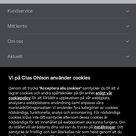
Sidfot
Kundservice
Mitt konto
Om oss
Aktuellt
Våra bolag
Vi på Clas Ohlson använder cookies
Hitta butik
Genom att trycka
”Acceptera alla cookies”
samtycker du till att vi
lagrar cookies och andra spårtekniker på din enhet
enligt vår
cookiepolicy
för att förbättra upplevelsen på vår webbplats,
SE
NO
FI
analysera webbplatsens användning samt anpassa våra
marknadsföringsinsatser. Vi använder fyra kategorier av cookies:
nödvändiga, funktionella, analys och annonsering. För nödvändiga
cookies krävs inte ditt samtycke eftersom dessa cookies är
nödvändiga för att innehållet på webbplatsen ska kunna fungera. Om
du istället vill skräddarsy dina val kan du trycka på
inställningar
. Ditt
samtycke är frivilligt och kan återkallas när som helst genom att du