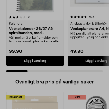
4.5 av 5 stjärnor
recensioner
4.5 av 5 stjärnor
recension
2
105
Kalendrar
Anslagstavlor & tillbehör
Veckokalender 26/27 A5
Veckoplanerare A4, 
spiralbunden, med
Hjälper dig att planera v
högtidsdagar
uppgifter. Tydlig och enkel
Välj mellan 3 olika framsidor och
använda. Praktis...
lägg din favorit i plastfickan – eller
designa...
99,90
49,90
Lägg i varukorg
Lägg i varukorg
Ovanligt bra pris på vanliga saker
Kolla priset
-25%