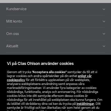
Sidfot
Kundservice
Mitt konto
Om oss
Aktuellt
Våra bolag
Vi på Clas Ohlson använder cookies
Hitta butik
Genom att trycka
”Acceptera alla cookies”
samtycker du till att vi
lagrar cookies och andra spårtekniker på din enhet
enligt vår
cookiepolicy
för att förbättra upplevelsen på vår webbplats,
SE
NO
FI
analysera webbplatsens användning samt anpassa våra
marknadsföringsinsatser. Vi använder fyra kategorier av cookies:
nödvändiga, funktionella, analys och annonsering. För nödvändiga
cookies krävs inte ditt samtycke eftersom dessa cookies är
nödvändiga för att innehållet på webbplatsen ska kunna fungera. Om
du istället vill skräddarsy dina val kan du trycka på
inställningar
. Ditt
samtycke är frivilligt och kan återkallas när som helst genom att du