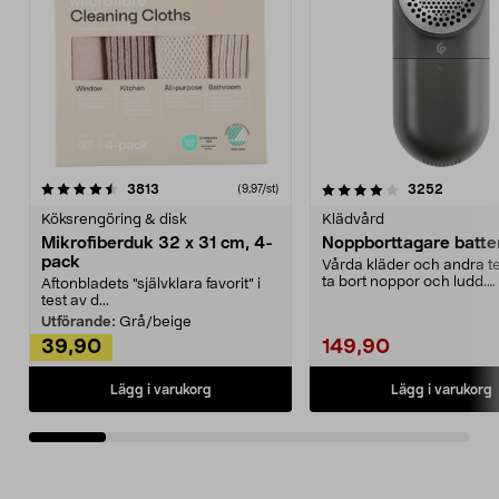
4.0av 5 stjärnor
recensioner
4.5av 5 stjärnor
recensio
3813
3252
(9,97/st)
Köksrengöring & disk
Klädvård
Mikrofiberduk 32 x 31 cm, 4-
Noppborttagare batter
pack
Vårda kläder och andra tex
ta bort noppor och ludd.
Aftonbladets "självklara favorit” i
Noppborttagaren fräs...
test av d...
Utförande:
Grå/beige
39,90
149,90
Lägg i varukorg
Lägg i varukorg