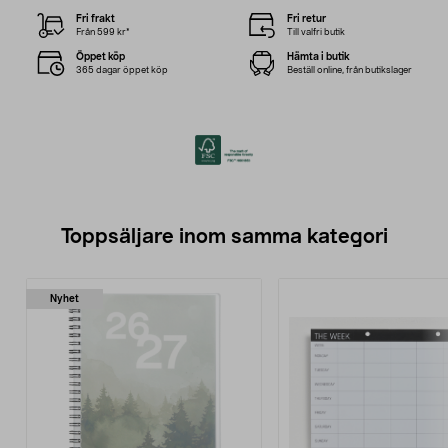
Fri frakt
Fri retur
Från 599 kr*
Till valfri butik
Öppet köp
Hämta i butik
365 dagar öppet köp
Beställ online, från butikslager
Toppsäljare inom samma kategori
Nyhet