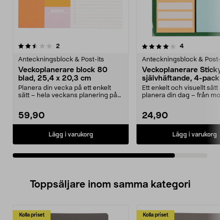
4.0av 5 stjärnor
recensioner
recensioner
2
4
Anteckningsblock & Post-its
Anteckningsblock & Post-
Veckoplanerare block 80
Veckoplanerare Stick
blad, 25,4 x 20,3 cm
självhäftande, 4-pack
Planera din vecka på ett enkelt
Ett enkelt och visuellt sätt 
sätt – hela veckans planering på
planera din dag – från mor
en sida. Veckop...
kväll. Vecko...
59,90
24,90
Lägg i varukorg
Lägg i varukorg
Toppsäljare inom samma kategori
Kolla priset
Kolla priset