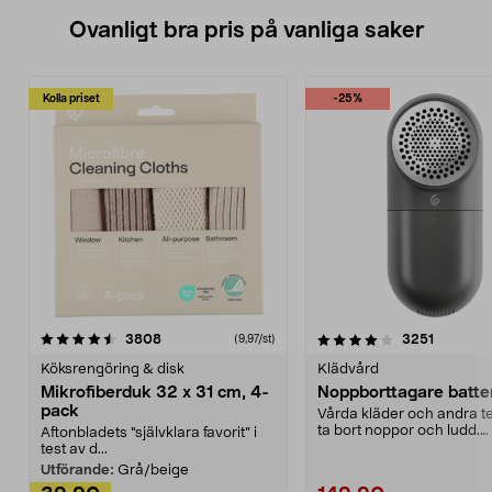
Ovanligt bra pris på vanliga saker
Kolla priset
-25%
4.0av 5 stjärnor
recensioner
4.5av 5 stjärnor
recensio
3808
3251
(9,97/st)
Köksrengöring & disk
Klädvård
Mikrofiberduk 32 x 31 cm, 4-
Noppborttagare batter
pack
Vårda kläder och andra tex
ta bort noppor och ludd.
Aftonbladets "självklara favorit” i
Noppborttagaren fräs...
test av d...
Utförande:
Grå/beige