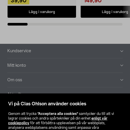
39,90
149,90
Lägg i varukorg
Lägg i varukorg
Sidfot
Kundservice
Mitt konto
Om oss
Aktuellt
Vi på Clas Ohlson använder cookies
Våra bolag
Genom att trycka
”Acceptera alla cookies”
samtycker du till att vi
lagrar cookies och andra spårtekniker på din enhet
enligt vår
Hitta butik
cookiepolicy
för att förbättra upplevelsen på vår webbplats,
analysera webbplatsens användning samt anpassa våra