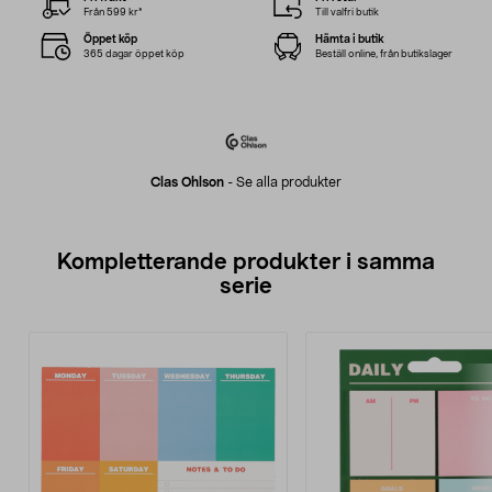
Från 599 kr*
Till valfri butik
Öppet köp
Hämta i butik
365 dagar öppet köp
Beställ online, från butikslager
Clas Ohlson
-
Se alla produkter
Kompletterande produkter i samma
serie