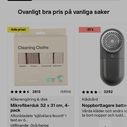
Ovanligt bra pris på vanliga saker
Kolla priset
-25%
4.0av 5 stjärnor
recensioner
4.5av 5 stjärnor
recensio
3813
3252
(9,97/st)
Köksrengöring & disk
Klädvård
Mikrofiberduk 32 x 31 cm, 4-
Noppborttagare batter
pack
Vårda kläder och andra tex
ta bort noppor och ludd.
Aftonbladets "självklara favorit” i
Noppborttagaren fräs...
test av d...
Utförande:
Grå/beige
-