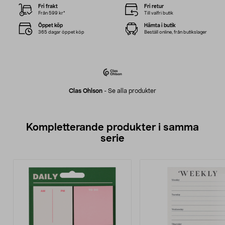
Fri frakt
Fri retur
Från 599 kr*
Till valfri butik
Öppet köp
Hämta i butik
365 dagar öppet köp
Beställ online, från butikslager
Clas Ohlson
-
Se alla produkter
Kompletterande produkter i samma
serie