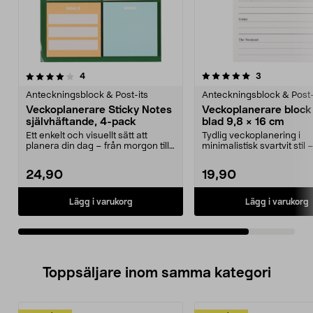
5.0av 5 stjärnor
recensioner
recensioner
4
3
Anteckningsblock & Post-its
Anteckningsblock & Post-
Veckoplanerare Sticky Notes
Veckoplanerare block
självhäftande, 4-pack
blad 9,8 × 16 cm
Ett enkelt och visuellt sätt att
Tydlig veckoplanering i
planera din dag – från morgon till
minimalistisk svartvit stil 
kväll. Vecko...
veckan på ett blad. V...
24,90
19,90
Lägg i varukorg
Lägg i varukorg
Toppsäljare inom samma kategori