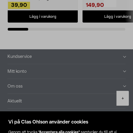
39,90
149,90
Lägg i varukorg
Lägg i varukorg
Sidfot
Kundservice
Mitt konto
Om oss
Product
+
Aktuellt
quantity
Våra bolag
Vi på Clas Ohlson använder cookies
Hitta butik
Genom att trycka
”Acceptera alla cookies”
samtycker du till att vi