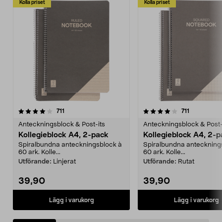
Kolla priset
Kolla priset
4.0 av 5 stjärnor
recensioner
4.5 av 5 stjärnor
recensione
711
711
Anteckningsblock & Post-its
Anteckningsblock & Post-
Kollegieblock A4, 2-pack
Kollegieblock A4, 2-
Spiralbundna anteckningsblock à
Spiralbundna anteckning
60 ark. Kolle...
60 ark. Kolle...
Utförande:
Linjerat
Utförande:
Rutat
39,90
39,90
Lägg i varukorg
Lägg i varukorg