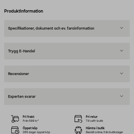
Produktinformation
Specifikationer, dokument och ev. faroinformation
Trygg E-Handel
Recensioner
Experten svarar
Fri frakt
Fri retur
Från 599 kr*
Till valfri butik
Öppet köp
Hämta i butik
365 dagar öppet köp
Beställ online, från butikslager