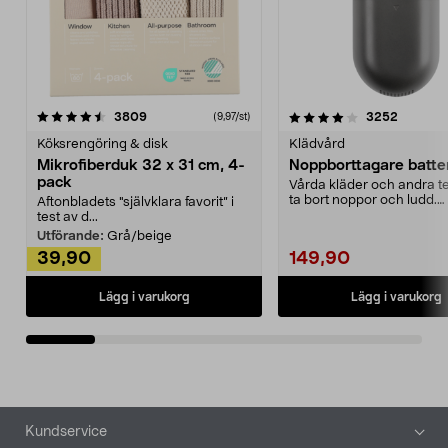
4.0av 5 stjärnor
recensioner
4.5av 5 stjärnor
recensio
3809
3252
(9,97/st)
Köksrengöring & disk
Klädvård
Mikrofiberduk 32 x 31 cm, 4-
Noppborttagare batter
pack
Vårda kläder och andra tex
ta bort noppor och ludd.
Aftonbladets "självklara favorit” i
Noppborttagaren fräs...
test av d...
Utförande:
Grå/beige
39,90
149,90
Lägg i varukorg
Lägg i varukorg
Sidfot
Kundservice