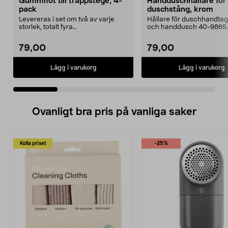
Gummifot till trappstege, 4-
Handduschhållare fö
pack
duschstång, krom
Levereras i set om två av varje
Hållare för duschhandtag t
storlek, totalt fyra
och handdusch 40-9865.
stycken.Innermåtten på de t...
22 mm stång och ...
79,00
79,00
Lägg i varukorg
Lägg i varukorg
Ovanligt bra pris på vanliga saker
Kolla priset
-25%