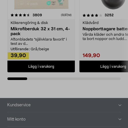
4.0av 5 stjärnor
recensioner
4.5av 5 stjärnor
recensio
3809
3252
(9,97/st)
Köksrengöring & disk
Klädvård
Mikrofiberduk 32 x 31 cm, 4-
Noppborttagare batter
pack
Vårda kläder och andra tex
ta bort noppor och ludd.
Aftonbladets "självklara favorit” i
Noppborttagaren fräs...
test av d...
Utförande:
Grå/beige
39,90
149,90
Lägg i varukorg
Lägg i varukorg
Sidfot
Kundservice
Mitt konto