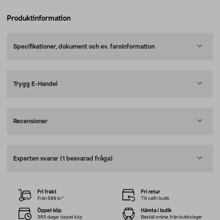
Produktinformation
Specifikationer, dokument och ev. faroinformation
Trygg E-Handel
Recensioner
Experten svarar
(1 besvarad fråga)
Fri frakt
Fri retur
Från 599 kr*
Till valfri butik
Öppet köp
Hämta i butik
365 dagar öppet köp
Beställ online, från butikslager