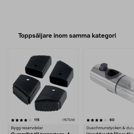
Toppsäljare inom samma kategori
4.0 av 5 stjärnor
recensioner
4.5 av 5 stjärnor
recensione
115
60
(19,75/st)
Bygg reservdelar
Duschmunstycken & dus