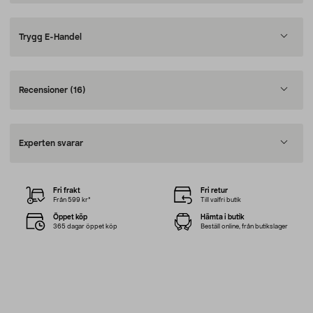
Trygg E-Handel
Recensioner
(16)
Experten svarar
Fri frakt
Fri retur
Från 599 kr*
Till valfri butik
Öppet köp
Hämta i butik
365 dagar öppet köp
Beställ online, från butikslager