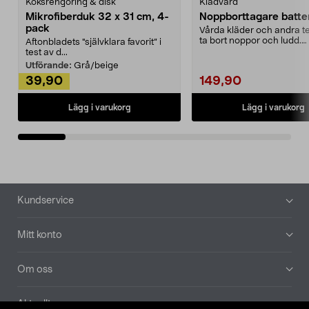
Köksrengöring & disk
Klädvård
Mikrofiberduk 32 x 31 cm, 4-
Noppborttagare batter
pack
Vårda kläder och andra tex
ta bort noppor och ludd.
Aftonbladets "självklara favorit” i
Noppborttagaren fräs...
test av d...
Utförande:
Grå/beige
39,90
149,90
Lägg i varukorg
Lägg i varukorg
Sidfot
Kundservice
Mitt konto
Om oss
Aktuellt