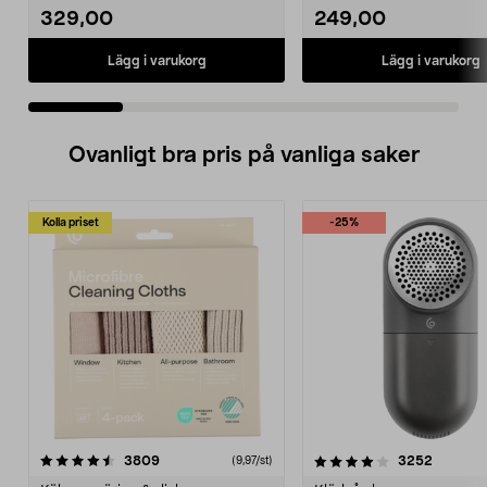
329,00
249,00
Lägg i varukorg
Lägg i varukorg
Ovanligt bra pris på vanliga saker
Kolla priset
-25%
4.0av 5 stjärnor
recensioner
4.5av 5 stjärnor
recensio
3809
3252
(9,97/st)