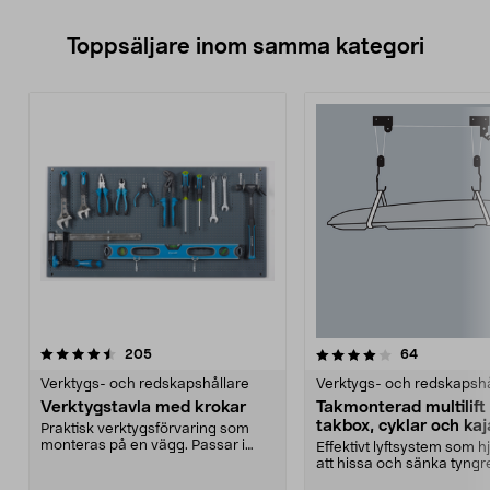
Toppsäljare inom samma kategori
4.0 av 5 stjärnor
recensioner
4.5 av 5 stjärnor
recensione
205
64
Verktygs- och redskapshållare
Verktygs- och redskapshå
Verktygstavla med krokar
Takmonterad multilift 
takbox, cyklar och ka
Praktisk verktygsförvaring som
monteras på en vägg. Passar i
Effektivt lyftsystem som hjä
garaget, verkstaden...
att hissa och sänka tyngr
föremål. Takmon...