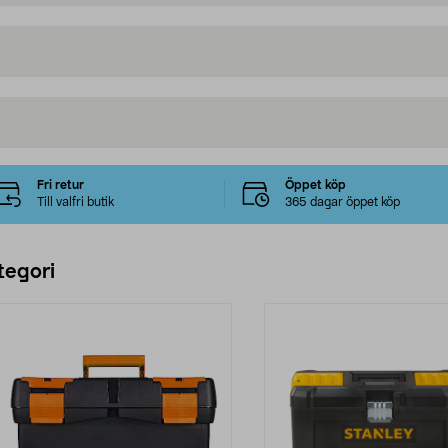
Fri retur
Öppet köp
Till valfri butik
365 dagar öppet köp
tegori