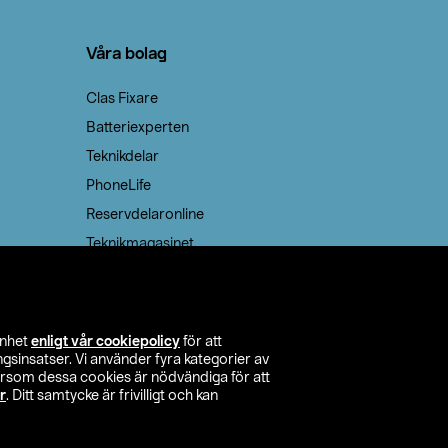
Våra bolag
Clas Fixare
Batteriexperten
Teknikdelar
PhoneLife
Reservdelaronline
Teknikmagasinet
enhet
enligt vår cookiepolicy
för att
insatser. Vi använder fyra kategorier av
tersom dessa cookies är nödvändiga för att
r
. Ditt samtycke är frivilligt och kan
itta butik