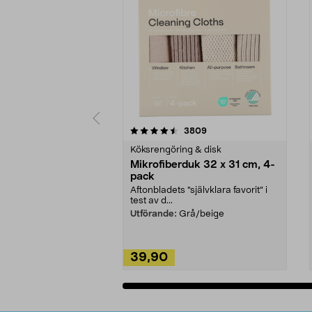
5av 5 stjärnor
4.0av 5 stjärnor
recensioner
3809
Köksrengöring & disk
Mikrofiberduk 32 x 31 cm, 4-
pack
Aftonbladets "självklara favorit” i
test av d...
Utförande:
Grå/beige
39,90
Lägg i varukorg