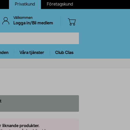
Privatkund
Företagskund
Välkommen
Logga in/Bli medlem
nden
Våra tjänster
Club Clas
t
er
liknande produkter.