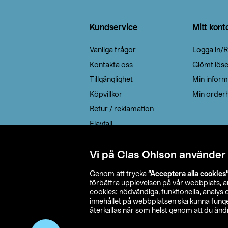
Sidfot
Kundservice
Mitt kont
Vanliga frågor
Logga in/R
Kontakta oss
Glömt lös
Tillgänglighet
Min inform
Köpvillkor
Min orderh
Retur / reklamation
Elavfall
Cookie policy
Leveransalternativ
Vi på Clas Ohlson använder
Genom att trycka
”Acceptera alla cookies
förbättra upplevelsen på vår webbplats, 
cookies: nödvändiga, funktionella, analys
innehållet på webbplatsen ska kunna funger
återkallas när som helst genom att du ändra
© 2026 Cla