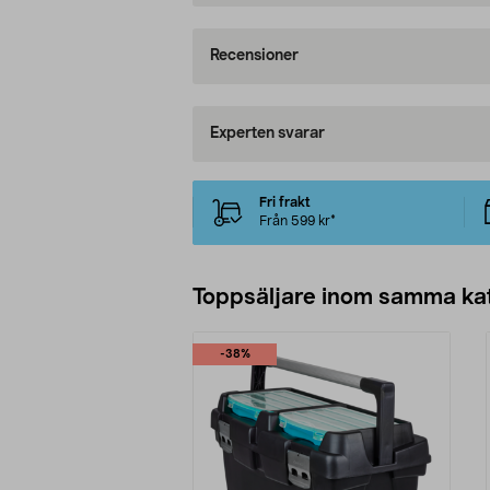
Recensioner
Experten svarar
Fri frakt
Från 599 kr*
Toppsäljare inom samma ka
-38%