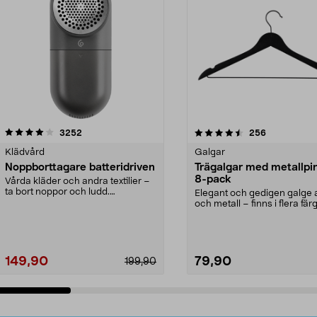
4.5av 5 stjärnor
recensioner
4.0av 5 stjärnor
recensioner
3252
256
Klädvård
Galgar
Noppborttagare batteridriven
Trägalgar med metallpi
8-pack
Vårda kläder och andra textilier –
ta bort noppor och ludd.
Elegant och gedigen galge a
Noppborttagaren fräs...
och metall – finns i flera färg
Galge med sv...
149,90
79,90
199,90
Lägg i varukorg
Lägg i varukorg