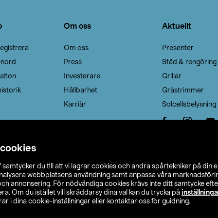
o
Om oss
Aktuellt
egistrera
Om oss
Presenter
enord
Press
Städ & rengöring
ation
Investerare
Grillar
istorik
Hållbarhet
Grästrimmer
Karriär
Solcellsbelysning
 cookies
”
samtycker du till att vi lagrar cookies och andra spårtekniker på din 
analysera webbplatsens användning samt anpassa våra marknadsförings
 och annonsering. För nödvändiga cookies krävs inte ditt samtycke ef
a. Om du istället vill skräddarsy dina val kan du trycka på
inställninga
r i dina cookie-inställningar eller kontaktar oss för guidning.
s Ohlson
Köpvillkor
Privacy statement
Klubbvillkor
H