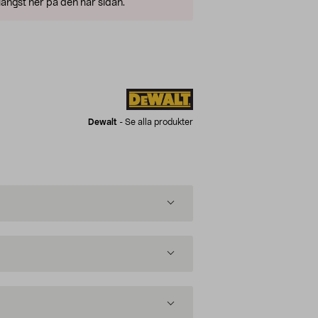
ängst ner på den här sidan.
Dewalt
-
Se alla produkter