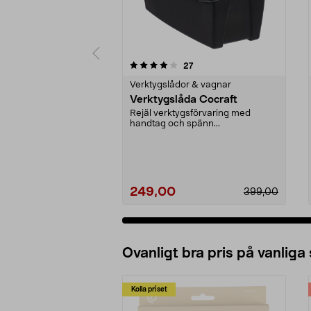
0 av 5 stjärnor
4.5 av 5 stjärnor
recensioner
27
Verktygslådor & vagnar
Verktygslåda Cocraft
Rejäl verktygsförvaring med
handtag och spänn...
249,00
399,00
Ovanligt bra pris på vanliga
Kolla priset