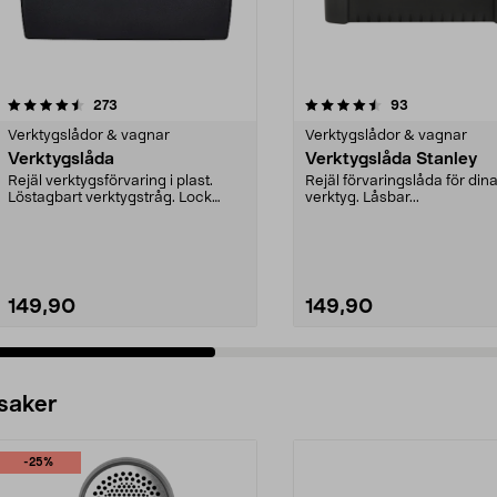
4.5 av 5 stjärnor
recensioner
4.5 av 5 stjärnor
recensioner
273
93
Verktygslådor & vagnar
Verktygslådor & vagnar
Verktygslåda
Verktygslåda Stanley
Rejäl verktygsförvaring i plast.
Rejäl förvaringslåda för din
Löstagbart verktygstråg. Lock
verktyg. Låsbar...
med praktiska för...
149,90
149,90
 saker
-25%