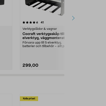
4.5 av 5 stjärnor
recensioner
3.5
41
4
Verktygslådor & vagnar
Verktygslådo
Cocraft verktygsskåp till
Väska damm
elverktyg, väggmonterat
IP65
a
Förvara upp till 5 elverktyg,
Damm- och va
batterier och tillbehör – allt på en
även är stötsky
plats. Cocraf...
299,00
199,90
Kolla priset
Multibuy