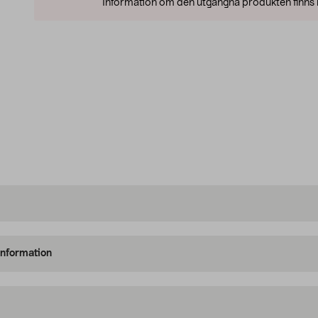
Information om den utgångna produkten finns l
information