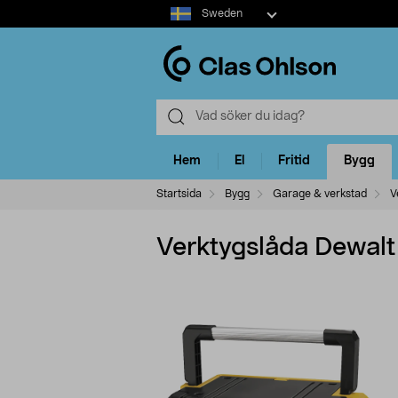
Select
Sweden
market
Hem
El
Fritid
Bygg
Startsida
Bygg
Garage & verkstad
V
Verktygslåda Dewalt