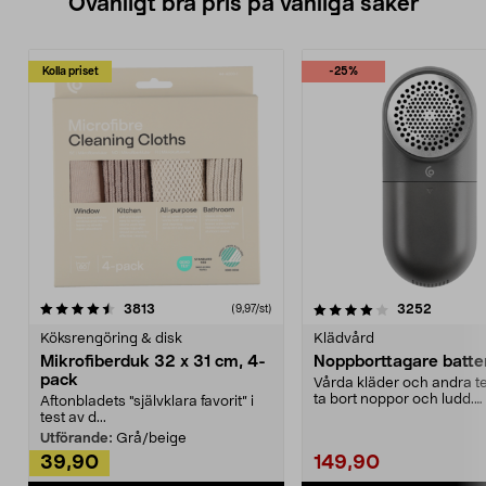
Ovanligt bra pris på vanliga saker
Kolla priset
-25%
4.0av 5 stjärnor
recensioner
4.5av 5 stjärnor
recensio
3813
3252
(9,97/st)
Köksrengöring & disk
Klädvård
Mikrofiberduk 32 x 31 cm, 4-
Noppborttagare batter
pack
Vårda kläder och andra tex
ta bort noppor och ludd.
Aftonbladets "självklara favorit” i
Noppborttagaren fräs...
test av d...
Utförande:
Grå/beige
39,90
149,90