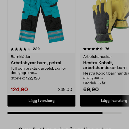
4.5av 5 stjärnor
recensioner
recensioner
229
76
Barnkläder
Arbetshandskar
Arbetsbyxor barn, petrol
Hestra Kobolt,
arbetshandskar barn
Tuff och praktisk arbetsbyxa för
den yngre he...
Hestra Kobolt barnhandskar
alla typer ...
Storlek:
122/128
Storlek:
5 år
124,90
69,90
249,00
Lägg i varukorg
Lägg i varukorg