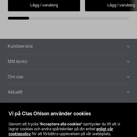
Lägg i varukorg
Lägg i varukorg
Sidfot
Kundservice
Mitt konto
Om oss
Aktuellt
Våra bolag
Vi på Clas Ohlson använder cookies
Hitta butik
Genom att trycka
”Acceptera alla cookies”
samtycker du till att vi
lagrar cookies och andra spårtekniker på din enhet
enligt vår
cookiepolicy
för att förbättra upplevelsen på vår webbplats,