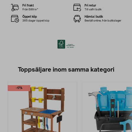
Fri frakt
Fri retur
Från 599 kr*
Till valfri butik
Öppet köp
Hämta i butik
365 dagar öppet köp
Beställ online, från butikslager
Toppsäljare inom samma kategori
-17%