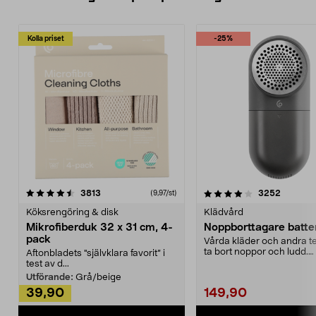
Kolla priset
-25%
4.0av 5 stjärnor
recensioner
4.5av 5 stjärnor
recensio
3813
3252
(9,97/st)
Köksrengöring & disk
Klädvård
Mikrofiberduk 32 x 31 cm, 4-
Noppborttagare batter
pack
Vårda kläder och andra tex
ta bort noppor och ludd.
Aftonbladets "självklara favorit” i
Noppborttagaren fräs...
test av d...
Utförande:
Grå/beige
39,90
149,90