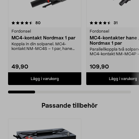
4.5 av 5 stjärnor
recensioner
4.5 av 5 stjärnor
recensioner
80
31
Fordonsel
Fordonsel
MC4-kontakt Nordmax 1 par
MC4-kontakter hane 
Nordmax 1 par
Koppla in din solpanel. MC4-
kontakt NM-MC4S – 1 par, hane
Parallellkoppla två solpan
och hona. Kontakten pa...
MC4-kontakt NM-MC4P –
kontakter i en förpackni...
49,90
109,90
Lägg i varukorg
Lägg i varukorg
Passande tillbehör