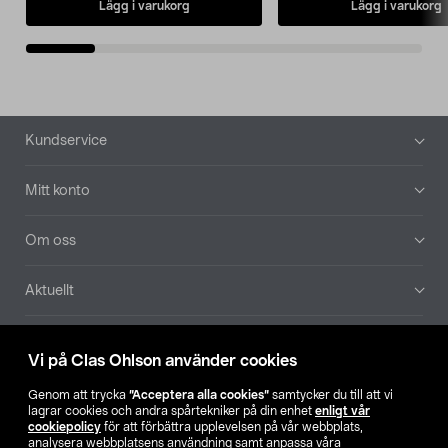
Lägg i varukorg
Lägg i varukorg
Sidfot
Kundservice
Mitt konto
Om oss
Aktuellt
Våra bolag
Vi på Clas Ohlson använder cookies
Hitta butik
Genom att trycka
”Acceptera alla cookies”
samtycker du till att vi
lagrar cookies och andra spårtekniker på din enhet
enligt vår
cookiepolicy
för att förbättra upplevelsen på vår webbplats,
SE
NO
FI
analysera webbplatsens användning samt anpassa våra