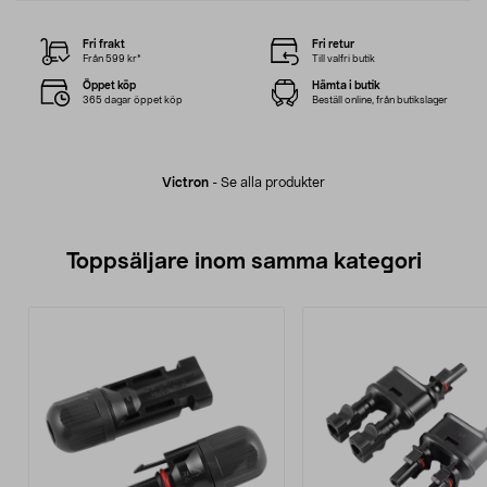
Fri frakt
Fri retur
Från 599 kr*
Till valfri butik
Öppet köp
Hämta i butik
365 dagar öppet köp
Beställ online, från butikslager
Victron
-
Se alla produkter
Toppsäljare inom samma kategori