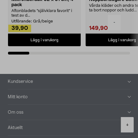
pack
Vårda kläder och andra tex
ta bort noppor och ludd.
Aftonbladets "självklara favorit” i
Noppborttagaren fräs...
test av d...
Utförande:
Grå/beige
-
39,90
149,90
Lägg i varukorg
Lägg i varukorg
Sidfot
Kundservice
Mitt konto
Om oss
Product
+
Aktuellt
quantity