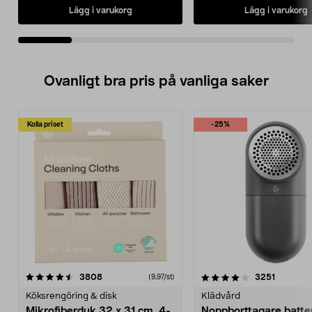
Lägg i varukorg
Lägg i varukorg
Ovanligt bra pris på vanliga saker
Kolla priset
-25%
4.0av 5 stjärnor
recensioner
4.5av 5 stjärnor
recensio
3808
3251
(9,97/st)
Köksrengöring & disk
Klädvård
Mikrofiberduk 32 x 31 cm, 4-
Noppborttagare batter