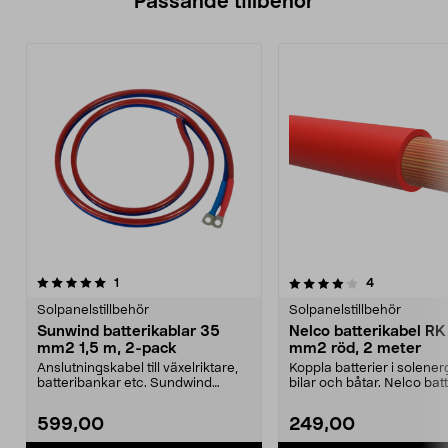
Passande tillbehör
4.0av 5 stjärnor
recensioner
4.5av 5 stjärnor
recensioner
1
4
Solpanelstillbehör
Solpanelstillbehör
Sunwind batterikablar 35
Nelco batterikabel RK
mm2 1,5 m, 2-pack
mm2 röd, 2 meter
Anslutningskabel till växelriktare,
Koppla batterier i solener
batteribankar etc. Sundwind
bilar och båtar. Nelco bat
540234 – enkelle...
– enkell...
599,00
249,00