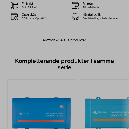
Fri frakt
Fri retur
Från 599 kr*
Till valfri butik
Öppet köp
Hämta i butik
365 dagar öppet köp
Beställ online, från butikslager
Victron
-
Se alla produkter
Kompletterande produkter i samma
serie