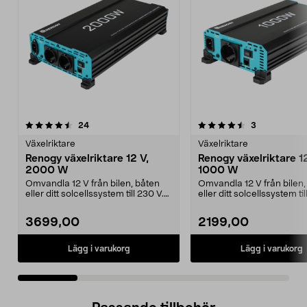
4.5 av 5 stjärnor
recensioner
5.0 av 5 stjärnor
recensioner
24
3
Växelriktare
Växelriktare
Renogy växelriktare 12 V,
Renogy växelriktare 12
2000 W
1000 W
Omvandla 12 V från bilen, båten
Omvandla 12 V från bilen,
eller ditt solcellssystem till 230 V.
eller ditt solcellssystem til
Renogy väx...
Renogy väx...
3699,00
2199,00
Lägg i varukorg
Lägg i varukorg