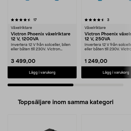
4.5av 5 stjärnor
recensioner
5.0av 5 stjärnor
recensioner
17
3
Växelriktare
Växelriktare
Victron Phoenix växelriktare
Victron Phoenix växel
12 V, 1200VA
12 V, 250VA
Invertera 12 V från solceller, bilen
Invertera 12 V från solcelle
eller båten till 230V. Victron
eller båten till 230V. Victr
Phoenix 12 V...
Phoenix 12 V...
3 499,00
1 249,00
Lägg i varukorg
Lägg i varukorg
Toppsäljare inom samma kategori