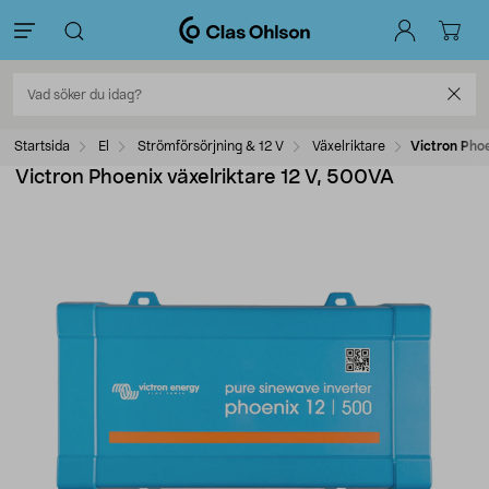
Startsida
El
Strömförsörjning & 12 V
Växelriktare
Victron Phoe
Victron Phoenix växelriktare 12 V, 500VA