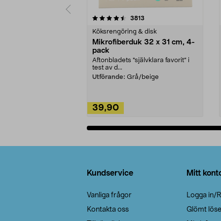
5av 5 stjärnor
4.0av 5 stjärnor
recensioner
3813
Köksrengöring & disk
Mikrofiberduk 32 x 31 cm, 4-
pack
Aftonbladets "självklara favorit” i
test av d...
Utförande:
Grå/beige
39,90
Lägg i varukorg
Sidfot
Kundservice
Mitt kont
Vanliga frågor
Logga in/R
Kontakta oss
Glömt lös