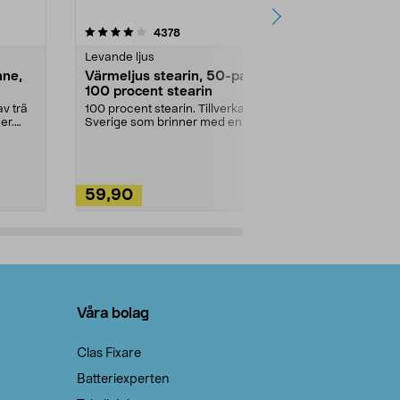
4.5av 5 stjärnor
recensioner
4.5
4378
2
Levande ljus
Rengöringsm
nne,
Värmeljus stearin, 50-pack,
Bikarbonat
100 procent stearin
Ett allsidigt 
städning och 
v trä
100 procent stearin. Tillverkade i
ute. Städa med
er.
Sverige som brinner med en
vacker och sotfri ...
59,90
49,90
Lägg i varukorg
Lägg
Våra bolag
Clas Fixare
Batteriexperten