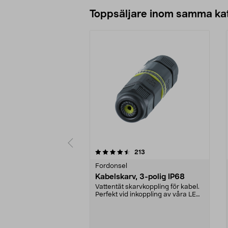
Lägg i varukorg
Toppsäljare inom samma ka
5 av 5 stjärnor
4.5 av 5 stjärnor
recensioner
213
Fordonsel
Kabelskarv, 3-polig IP68
Vattentät skarvkoppling för kabel.
Perfekt vid inkoppling av våra LED-
strålkasta...