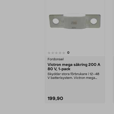
recensioner
0
0 av 5 stjärnor
0.0 av 5 stjärnor
Fordonsel
Victron mega säkring 200 A
80 V, 1-pack
Skyddar stora förbrukare i 12–48
V batterisystem. Victron mega
säkring 200 A – t...
199,90