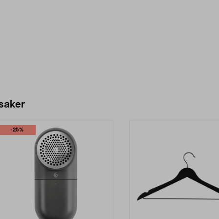
 saker
-25%