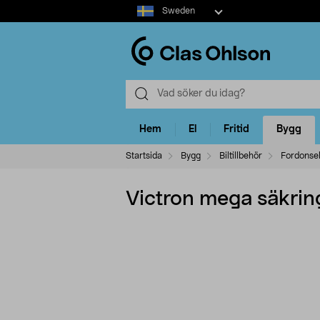
Select
Sweden
market
Hem
El
Fritid
Bygg
Startsida
Bygg
Biltillbehör
Fordonse
Victron mega säkrin