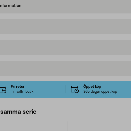
information
Fri retur
Öppet köp
Till valfri butik
365 dagar öppet köp
 samma serie