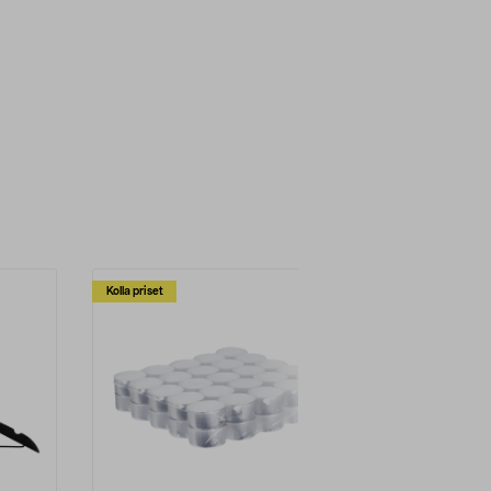
Kolla priset
Multibuy