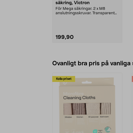
säkring, Victron
För Mega säkringar. 2 x M8
anslutningsskruvar. Transparent
skyddskåpa. Mått: 44 ...
199,90
Lägg i varukorg
Ovanligt bra pris på vanliga
Kolla priset