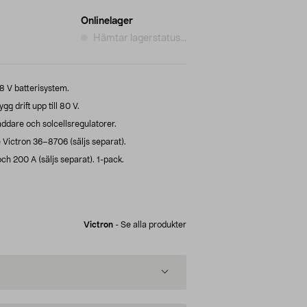
Onlinelager
Hämtar lagerstatus...
8 V batterisystem.
g drift upp till 80 V.
addare och solcellsregulatorer.
Victron 36–8706 (säljs separat).
h 200 A (säljs separat). 1-pack.
Victron
-
Se alla produkter