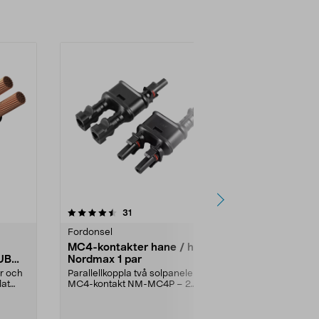
4.5 av 5 stjärnor
recensioner
4.5
31
6
Fordonsel
Fordonsel
MC4-kontakter hane / hona
Kabelskotå
KUB
Nordmax 1 par
Rejäl kabelsk
Returspärr fö
ar och
Parallellkoppla två solpaneler.
pressningar. F
lat
MC4-kontakt NM-MC4P – 2
kontakter i en förpackni...