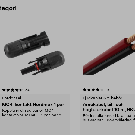
Lägg i varukorg
tegori
4.0 av 5 stjärnor
recensioner
4.5 av 5 stjärnor
recensioner
80
17
Fordonsel
Ljudkablar & tillbehör
MC4-kontakt Nordmax 1 par
Amokabel, bil- och
högtalarkabel 10 m, R
Koppla in din solpanel. MC4-
2x6 mm2
kontakt NM-MC4S – 1 par, hane
För installationer i bilar, båt
och hona. Kontakten pa...
husvagnar. Grov, tvåledad, f
lågspännin...