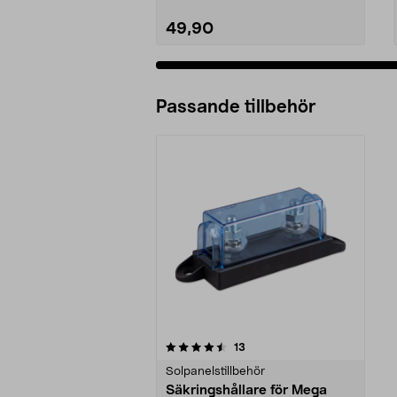
49,90
Passande tillbehör
5av 5 stjärnor
recensioner
13
Solpanelstillbehör
Säkringshållare för Mega