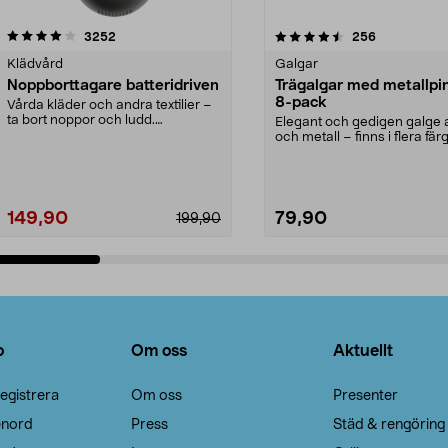
4.5av 5 stjärnor
recensioner
4.0av 5 stjärnor
recensioner
3252
256
Klädvård
Galgar
Noppborttagare batteridriven
Trägalgar med metallpi
8-pack
Vårda kläder och andra textilier –
ta bort noppor och ludd.
Elegant och gedigen galge a
Noppborttagaren fräs...
och metall – finns i flera färg
Galge med sv...
149,90
79,90
199,90
Lägg i varukorg
Lägg i varukorg
o
Om oss
Aktuellt
egistrera
Om oss
Presenter
enord
Press
Städ & rengöring