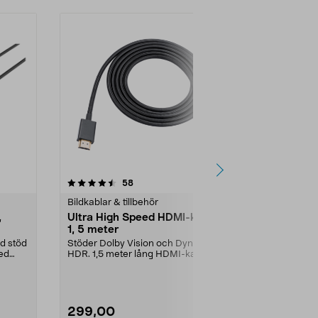
4.5 av 5 stjärnor
recensioner
4.5
58
4
Bildkablar & tillbehör
Bildkablar & t
,
Ultra High Speed HDMI-kabel
HDMI-kabel 
1, 5 meter
Högblanka vit
Guldpläterade
d stöd
Stöder Dolby Vision och Dynamisk
Slimmad kabel.
ed
HDR. 1,5 meter lång HDMI-kabel
med guldpläterad...
299,00
229,00