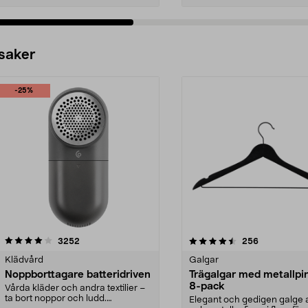
 saker
-25%
4.5av 5 stjärnor
recensioner
4.0av 5 stjärnor
recensioner
3252
256
Klädvård
Galgar
Noppborttagare batteridriven
Trägalgar med metallpi
8-pack
Vårda kläder och andra textilier –
ta bort noppor och ludd.
Elegant och gedigen galge a