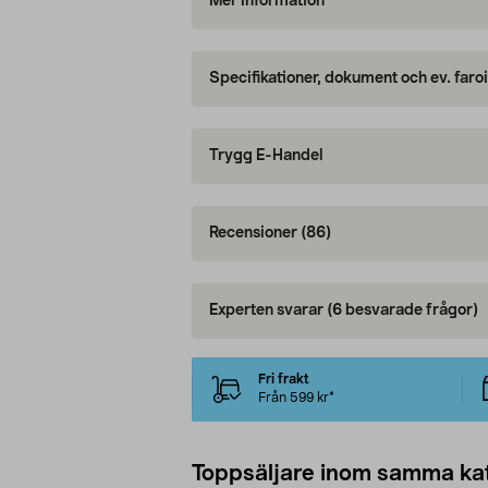
Mer information
Specifikationer, dokument och ev. faro
Trygg E-Handel
Recensioner
(86)
Experten svarar
(6 besvarade frågor)
Fri frakt
Från 599 kr*
Toppsäljare inom samma ka