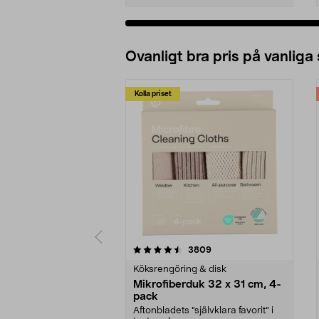
Ovanligt bra pris på vanliga
Kolla priset
5av 5 stjärnor
4.0av 5 stjärnor
recensioner
3809
Köksrengöring & disk
Mikrofiberduk 32 x 31 cm, 4-
pack
Aftonbladets "självklara favorit” i