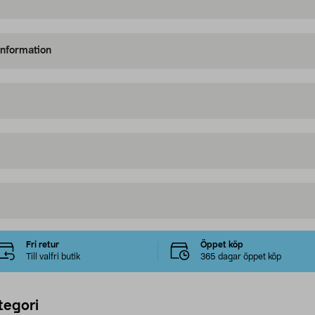
information
Fri retur
Öppet köp
Till valfri butik
365 dagar öppet köp
tegori