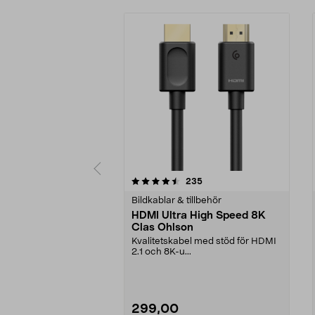
5 av 5 stjärnor
4.5 av 5 stjärnor
recensioner
235
Bildkablar & tillbehör
HDMI Ultra High Speed 8K
Clas Ohlson
Kvalitetskabel med stöd för HDMI
2.1 och 8K-u...
299,00