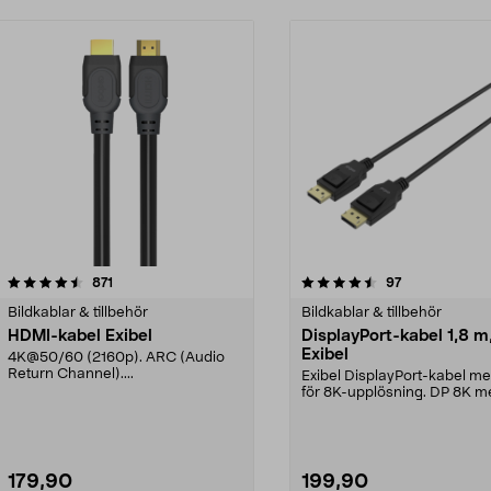
4.5 av 5 stjärnor
recensioner
4.5 av 5 stjärnor
recensioner
871
97
Bildkablar & tillbehör
Bildkablar & tillbehör
HDMI-kabel Exibel
DisplayPort-kabel 1,8 m
Exibel
4K@50/60 (2160p). ARC (Audio
Return Channel)....
Exibel DisplayPort-kabel me
för 8K-upplösning. DP 8K m
maximal upplösnin...
179,90
199,90