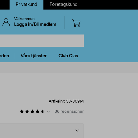
Privatkund
Företagskund
Välkommen
Logga in/Bli medlem
nden
Våra tjänster
Club Clas
Artikelnr:
38-8091-1
86
recensioner