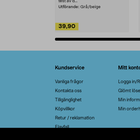
test av d...
Utförande:
Grå/beige
39,90
Lägg i varukorg
Sidfot
Kundservice
Mitt kont
Vanliga frågor
Logga in/R
Kontakta oss
Glömt lös
Tillgänglighet
Min inform
Köpvillkor
Min orderh
Retur / reklamation
Elavfall
Cookie policy