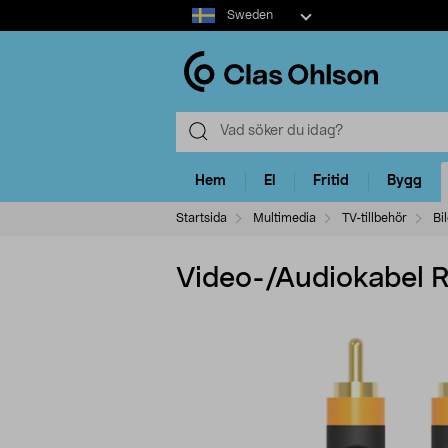
Select
Sweden
market
Hem
El
Fritid
Bygg
Startsida
Multimedia
TV-tillbehör
Bi
Video-/Audiokabel R