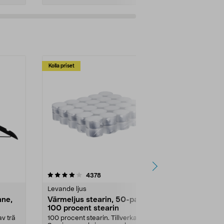
Kolla priset
Multibuy
4.5av 5 stjärnor
recensioner
4.5
4378
2
Levande ljus
Rengöringsm
nne,
Värmeljus stearin, 50-pack,
Bikarbonat
100 procent stearin
Ett allsidigt 
städning och 
v trä
100 procent stearin. Tillverkade i