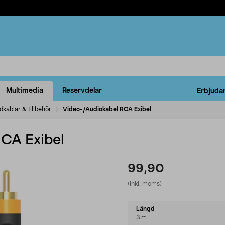
Multimedia
Reservdelar
Erbjuda
ldkablar & tillbehör
Video-/Audiokabel RCA Exibel
CA Exibel
99,90
(inkl. moms)
Select
Längd
variant
3 m