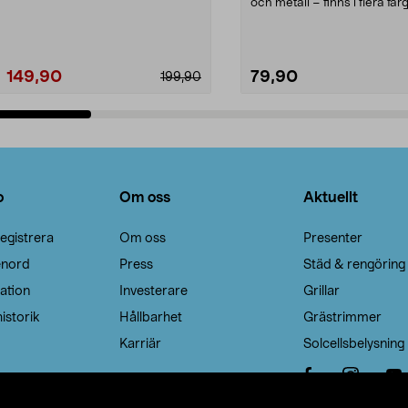
Noppborttagaren fräs...
och metall – finns i flera färg
Galge med sv...
149,90
79,90
199,90
Lägg i varukorg
Lägg i varukorg
o
Om oss
Aktuellt
egistrera
Om oss
Presenter
enord
Press
Städ & rengöring
ation
Investerare
Grillar
istorik
Hållbarhet
Grästrimmer
Karriär
Solcellsbelysning