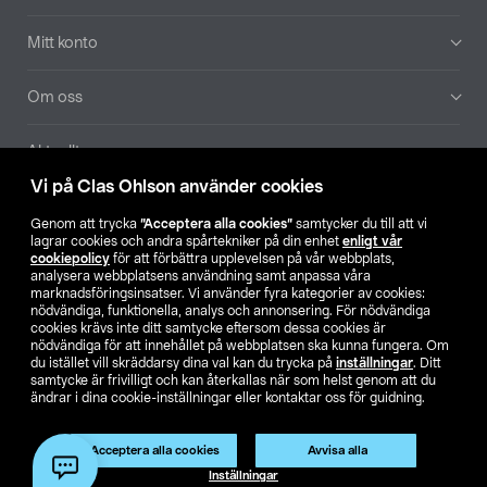
Mitt konto
Om oss
Aktuellt
Vi på Clas Ohlson använder cookies
Våra bolag
Genom att trycka
”Acceptera alla cookies”
samtycker du till att vi
lagrar cookies och andra spårtekniker på din enhet
enligt vår
Hitta butik
cookiepolicy
för att förbättra upplevelsen på vår webbplats,
analysera webbplatsens användning samt anpassa våra
marknadsföringsinsatser. Vi använder fyra kategorier av cookies:
nödvändiga, funktionella, analys och annonsering. För nödvändiga
SE
NO
FI
cookies krävs inte ditt samtycke eftersom dessa cookies är
nödvändiga för att innehållet på webbplatsen ska kunna fungera. Om
du istället vill skräddarsy dina val kan du trycka på
inställningar
. Ditt
samtycke är frivilligt och kan återkallas när som helst genom att du
ändrar i dina cookie-inställningar eller kontaktar oss för guidning.
Acceptera alla cookies
Avvisa alla
Köpvillkor
Privacy statement
Klubbvillkor
För företag
Inställningar
Ändra till priser exklusive moms