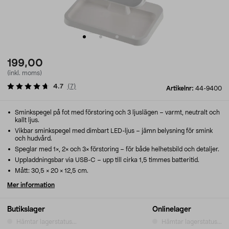
199,00
(inkl. moms)
4.7
(
7
)
Artikelnr:
44-9400
Sminkspegel på fot med förstoring och 3 ljuslägen – varmt, neutralt och
kallt ljus.
Vikbar sminkspegel med dimbart LED-ljus – jämn belysning för smink
och hudvård.
Speglar med 1×, 2× och 3× förstoring – för både helhetsbild och detaljer.
Uppladdningsbar via USB-C – upp till cirka 1,5 timmes batteritid.
Mått: 30,5 × 20 × 12,5 cm.
Mer information
Butikslager
Onlinelager
Hämtar lagerstatus...
Hämtar lagerstatus...