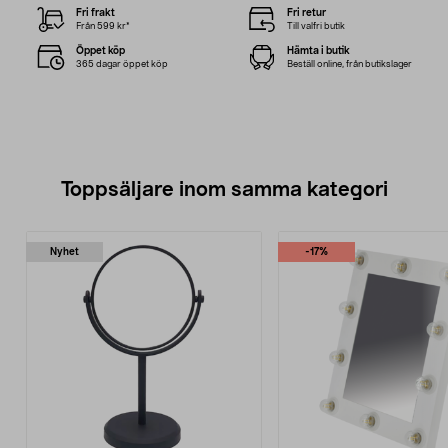
Fri frakt
Fri retur
Från 599 kr*
Till valfri butik
Öppet köp
Hämta i butik
365 dagar öppet köp
Beställ online, från butikslager
Toppsäljare inom samma kategori
Nyhet
-17%