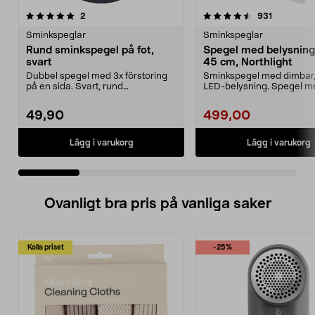
4.5 av 5 stjärnor
recensioner
4.5 av 5 stjärnor
recensione
2
931
Sminkspeglar
Sminkspeglar
Rund sminkspegel på fot,
Spegel med belysning
svart
45 cm, Northlight
Dubbel spegel med 3x förstoring
Sminkspegel med dimbar,
på en sida. Svart, rund
LED-belysning. Spegel m
sminkspegel med stabil r...
belysning – kan hängas...
49,90
499,00
Lägg i varukorg
Lägg i varukorg
Ovanligt bra pris på vanliga saker
Kolla priset
-25%