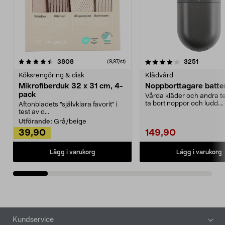
4.0av 5 stjärnor
recensioner
4.5av 5 stjärnor
recensio
3808
3251
(9,97/st)
Köksrengöring & disk
Klädvård
Mikrofiberduk 32 x 31 cm, 4-
Noppborttagare batter
pack
Vårda kläder och andra tex
ta bort noppor och ludd.
Aftonbladets "självklara favorit” i
Noppborttagaren fräs...
test av d...
Utförande:
Grå/beige
39,90
149,90
Lägg i varukorg
Lägg i varukorg
Sidfot
Kundservice