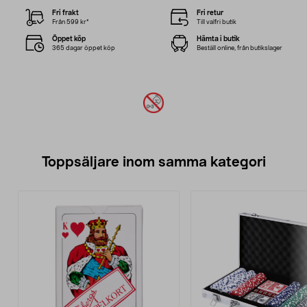
Fri frakt
Fri retur
Från 599 kr*
Till valfri butik
Öppet köp
Hämta i butik
365 dagar öppet köp
Beställ online, från butikslager
Toppsäljare inom samma kategori