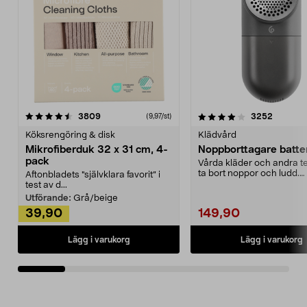
4.0av 5 stjärnor
recensioner
4.5av 5 stjärnor
recensio
3809
3252
(9,97/st)
Köksrengöring & disk
Klädvård
Mikrofiberduk 32 x 31 cm, 4-
Noppborttagare batter
pack
Vårda kläder och andra tex
ta bort noppor och ludd.
Aftonbladets "självklara favorit” i
Noppborttagaren fräs...
test av d...
Utförande:
Grå/beige
39,90
149,90
Lägg i varukorg
Lägg i varukorg