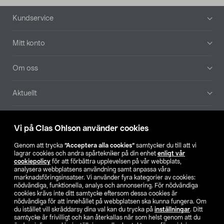
Sidfot
Kundservice
Mitt konto
Om oss
Aktuellt
Våra bolag
Vi på Clas Ohlson använder cookies
Hitta butik
Genom att trycka
”Acceptera alla cookies”
samtycker du till att vi
lagrar cookies och andra spårtekniker på din enhet
enligt vår
cookiepolicy
för att förbättra upplevelsen på vår webbplats,
SE
NO
FI
analysera webbplatsens användning samt anpassa våra
marknadsföringsinsatser. Vi använder fyra kategorier av cookies:
nödvändiga, funktionella, analys och annonsering. För nödvändiga
cookies krävs inte ditt samtycke eftersom dessa cookies är
nödvändiga för att innehållet på webbplatsen ska kunna fungera. Om
du istället vill skräddarsy dina val kan du trycka på
inställningar
. Ditt
samtycke är frivilligt och kan återkallas när som helst genom att du