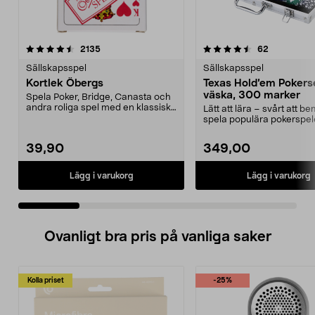
4.5 av 5 stjärnor
recensioner
recensione
2135
62
0.0 av 5 stjärnor
Sällskapsspel
Sällskapsspel
Kortlek Öbergs
Texas Hold’em Poker
väska, 300 marker
Spela Poker, Bridge, Canasta och
andra roliga spel med en klassisk
Lätt att lära – svårt att b
kortlek. Kort...
spela populära pokerspel
hemma. Texas Hold...
39,90
349,00
Lägg i varukorg
Lägg i varukorg
Ovanligt bra pris på vanliga saker
Kolla priset
-25%