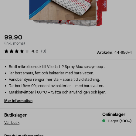
99,90
(inkl. moms)
4.0
(
3
)
Artikelnr:
44-6567-1
Refill mikrofiberduk till Vileda 1-2 Spray Max spraymopp .
Tar bort smuts, fett och bakterier med bara vatten.
Vändbar dyna rengör mer yta – spara tid vid städning.
Tar bort över 99 procent av bakterier – med bara vatten.
Maskintvättbar i 60 °C – tvätta och använd igen och igen.
Mer information
Onlinelager
Butikslager
I lager
(100+)
Välj butik