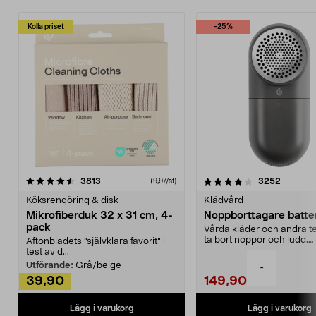
Kolla priset
-25%
4.0av 5 stjärnor
recensioner
4.5av 5 stjärnor
recensio
3813
3252
(9,97/st)
Köksrengöring & disk
Klädvård
Mikrofiberduk 32 x 31 cm, 4-
Noppborttagare batter
pack
Vårda kläder och andra tex
ta bort noppor och ludd.
Aftonbladets "självklara favorit” i
Noppborttagaren fräs...
test av d...
Utförande:
Grå/beige
-
39,90
149,90
Lägg i varukorg
Lägg i varukorg