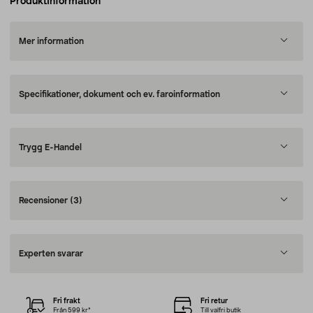
Produktinformation
Mer information
Specifikationer, dokument och ev. faroinformation
Trygg E-Handel
Recensioner
(3)
Experten svarar
Fri frakt
Fri retur
Från 599 kr*
Till valfri butik