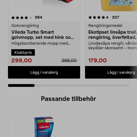
4.5 av 5 stjärnor
recensioner
4.0 av 5 stjärnor
recension
984
307
Golvrengöring
Rengöringsmedel
Vileda Turbo Smart
Ekotipset linsåpa trall
golvmopp, set med hink och
rengöring, överfettad, 
urvridare
Högabsorberande mopp med
Linoljesåpa rengör, vårda
pedalstyrd urvridare. Vileda Turbo
skyddar skonsamt – ino
Klubbpris
Smart mopp med hink ...
utomhus. Ekotipset...
299,00
179,00
399,00
Lägg i varukorg
Lägg i varukorg
Passande tillbehör