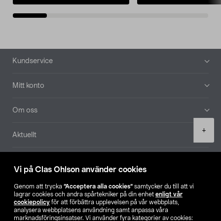
Sidfot
Kundservice
Mitt konto
Om oss
Product
+
Aktuellt
quantity
Våra bolag
Vi på Clas Ohlson använder cookies
Hitta butik
Genom att trycka
”Acceptera alla cookies”
samtycker du till att vi
lagrar cookies och andra spårtekniker på din enhet
enligt vår
cookiepolicy
för att förbättra upplevelsen på vår webbplats,
SE
NO
FI
analysera webbplatsens användning samt anpassa våra
marknadsföringsinsatser. Vi använder fyra kategorier av cookies: