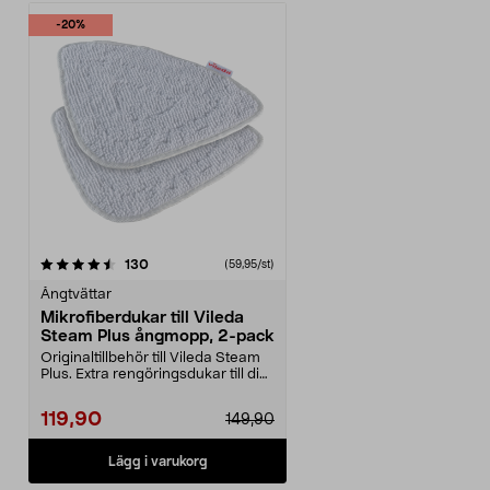
-20%
recensioner
130
(59,95/st)
Ångtvättar
Mikrofiberdukar till Vileda
Steam Plus ångmopp, 2-pack
Originaltillbehör till Vileda Steam
Plus. Extra rengöringsdukar till din
ångtvät...
119,90
149,90
Lägg i varukorg