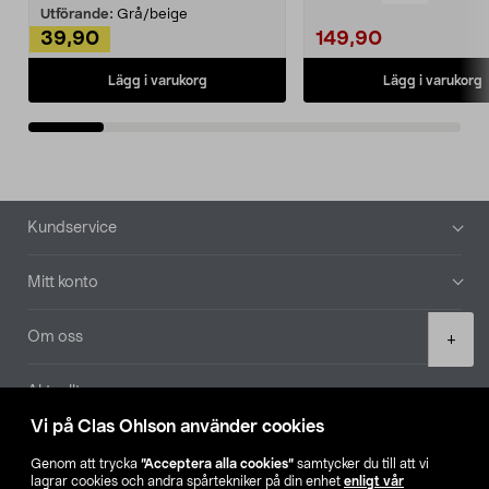
Utförande:
Grå/beige
39,90
149,90
Lägg i varukorg
Lägg i varukorg
Sidfot
Kundservice
Mitt konto
Product
Om oss
+
quantity
Aktuellt
Vi på Clas Ohlson använder cookies
Våra bolag
Genom att trycka
”Acceptera alla cookies”
samtycker du till att vi
lagrar cookies och andra spårtekniker på din enhet
enligt vår