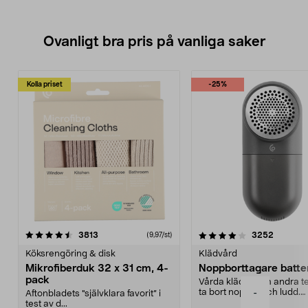
Ovanligt bra pris på vanliga saker
Kolla priset
-25%
4.0av 5 stjärnor
recensioner
4.5av 5 stjärnor
recensio
3813
3252
(9,97/st)
Köksrengöring & disk
Klädvård
Mikrofiberduk 32 x 31 cm, 4-
Noppborttagare batter
pack
Vårda kläder och andra tex
ta bort noppor och ludd.
-
Aftonbladets "självklara favorit” i
Noppborttagaren fräs...
test av d...