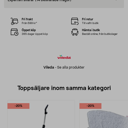
Experten svarar
(14 besvarade frågor)
Fri frakt
Fri retur
Från 599 kr*
Till valfri butik
Öppet köp
Hämta i butik
365 dagar öppet köp
Beställ online, från butikslager
Vileda
-
Se alla produkter
Toppsäljare inom samma kategori
-20%
-20%