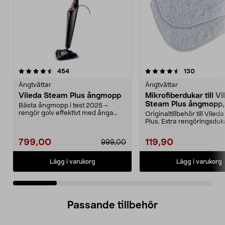
4.5 av 5 stjärnor
recensioner
4.5 av 5 stjärnor
recension
454
130
Ångtvättar
Ångtvättar
Vileda Steam Plus ångmopp
Mikrofiberdukar till Vi
Steam Plus ångmopp,
Bästa ångmopp i test 2025 –
rengör golv effektivt med ånga
Originaltillbehör till Vile
och värme. Vileda Ste...
Plus. Extra rengöringsdukar
ångtvät...
799,00
119,90
999,00
Lägg i varukorg
Lägg i varukorg
Passande tillbehör