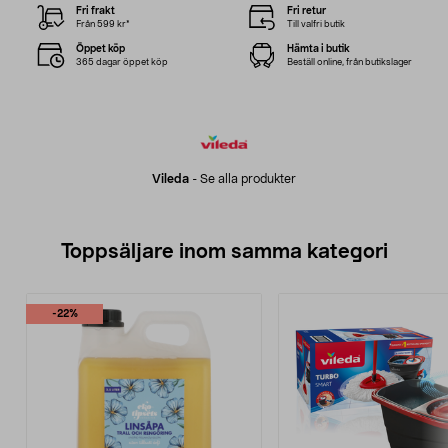
Fri frakt
Fri retur
Från 599 kr*
Till valfri butik
Öppet köp
Hämta i butik
365 dagar öppet köp
Beställ online, från butikslager
Vileda
-
Se alla produkter
Toppsäljare inom samma kategori
-22%