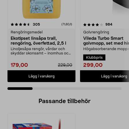
4.0 av 5 stjärnor
recensioner
4.5 av 5 stjärnor
recension
305
984
(71,60/l)
Rengöringsmedel
Golvrengöring
Ekotipset linsåpa trall,
Vileda Turbo Smart
rengöring, överfettad, 2,5 l
golvmopp, set med hi
urvridare
Linoljesåpa rengör, vårdar och
Högabsorberande mopp
skyddar skonsamt – inomhus och
pedalstyrd urvridare. Vil
Klubbpris
utomhus. Ekotipset...
Smart mopp med hink ...
299,00
179,00
229,00
Lägg i varukorg
Lägg i varukorg
Passande tillbehör