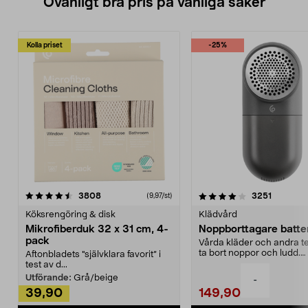
Ovanligt bra pris på vanliga saker
Kolla priset
-25%
4.0av 5 stjärnor
recensioner
4.5av 5 stjärnor
recensio
3808
3251
(9,97/st)
Köksrengöring & disk
Klädvård
Mikrofiberduk 32 x 31 cm, 4-
Noppborttagare batter
pack
Vårda kläder och andra tex
ta bort noppor och ludd.
Aftonbladets "självklara favorit” i
Noppborttagaren fräs...
test av d...
Utförande:
Grå/beige
-
39,90
149,90