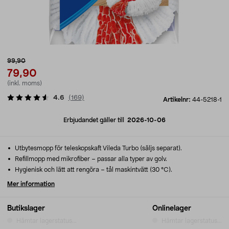
99,90
79,90
(inkl. moms)
4.6
(
169
)
Artikelnr:
44-5218-1
Erbjudandet gäller till
2026-10-06
Utbytesmopp för teleskopskaft Vileda Turbo (säljs separat).
Refillmopp med mikrofiber – passar alla typer av golv.
Hygienisk och lätt att rengöra – tål maskintvätt (30 °C).
Mer information
Butikslager
Onlinelager
Hämtar lagerstatus...
Hämtar lagerstatus...