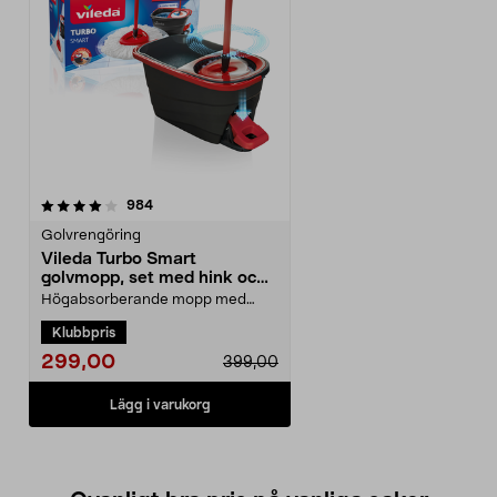
recensioner
984
Golvrengöring
Vileda Turbo Smart
golvmopp, set med hink och
urvridare
Högabsorberande mopp med
pedalstyrd urvridare. Vileda Turbo
Klubbpris
Smart mopp med hink ...
299,00
399,00
Lägg i varukorg