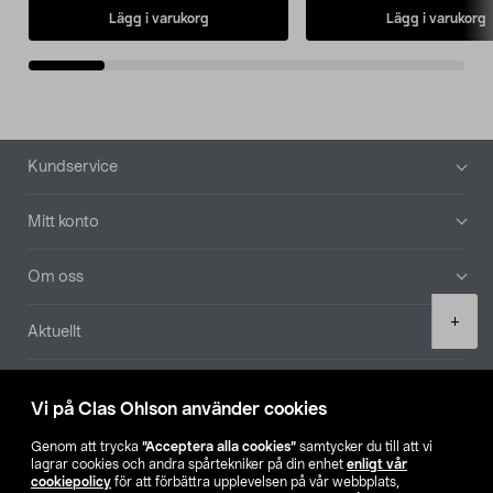
Lägg i varukorg
Lägg i varukorg
Sidfot
Kundservice
Mitt konto
Om oss
Product
+
Aktuellt
quantity
Våra bolag
Vi på Clas Ohlson använder cookies
Hitta butik
Genom att trycka
”Acceptera alla cookies”
samtycker du till att vi
lagrar cookies och andra spårtekniker på din enhet
enligt vår
cookiepolicy
för att förbättra upplevelsen på vår webbplats,