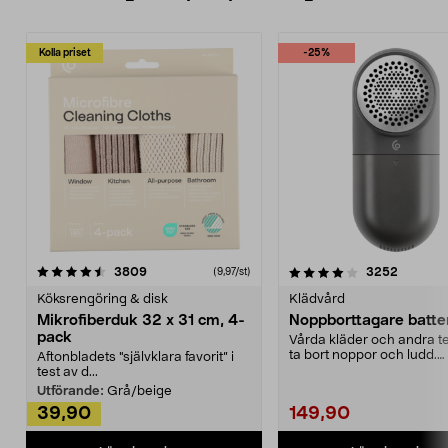
Kolla priset
-25%
4.0av 5 stjärnor
recensioner
4.5av 5 stjärnor
recensio
3809
3252
(9,97/st)
Köksrengöring & disk
Klädvård
Mikrofiberduk 32 x 31 cm, 4-
Noppborttagare batter
pack
Vårda kläder och andra tex
ta bort noppor och ludd.
Aftonbladets "självklara favorit” i
Noppborttagaren fräs...
test av d...
Utförande:
Grå/beige
39,90
149,90