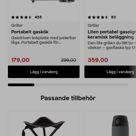
4.5 av 5 stjärnor
recensioner
4.5 av 5 stjärnor
recensione
455
83
Grillar
Grillar
Portabelt gaskök
Liten portabel gasolgr
keramisk beläggning
Gasdriven kokplatta med justerbar
låga. Portabelt gaskök för
Den lilla grillen du lätt tar
matlagning utomhus,...
väskan – gasflaska typ 
säljs separat....
179,00
359,00
299,00
Lägg i varukorg
Lägg i varukorg
Passande tillbehör