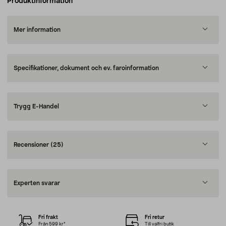
Produktinformation
Mer information
Specifikationer, dokument och ev. faroinformation
Trygg E-Handel
Recensioner
(25)
Experten svarar
Fri frakt
Fri retur
Från 599 kr*
Till valfri butik