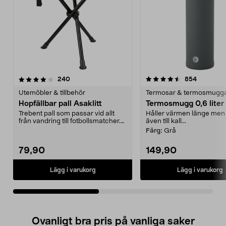
4.5av 5 stjärnor
recensioner
4.5av 5 stjärnor
recension
240
854
Utemöbler & tillbehör
Termosar & termosmugg
Hopfällbar pall Asaklitt
Termosmugg 0,6 liter
Trebent pall som passar vid allt
Håller värmen länge men
från vandring till fotbollsmatcher.
även till kall...
Liten och k...
Färg:
Grå
79,90
149,90
Lägg i varukorg
Lägg i varukorg
Ovanligt bra pris på vanliga saker