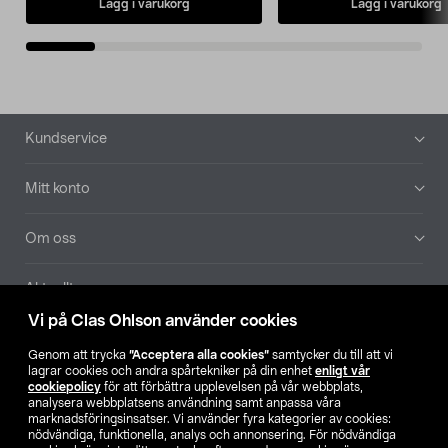
Lägg i varukorg
Lägg i varukorg
Sidfot
Kundservice
Mitt konto
Om oss
Aktuellt
Vi på Clas Ohlson använder cookies
Våra bolag
Genom att trycka
”Acceptera alla cookies”
samtycker du till att vi
lagrar cookies och andra spårtekniker på din enhet
enligt vår
Hitta butik
cookiepolicy
för att förbättra upplevelsen på vår webbplats,
analysera webbplatsens användning samt anpassa våra
marknadsföringsinsatser. Vi använder fyra kategorier av cookies:
nödvändiga, funktionella, analys och annonsering. För nödvändiga
SE
NO
FI