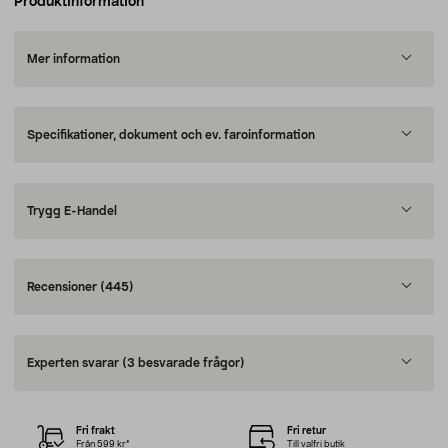
Produktinformation
Mer information
Specifikationer, dokument och ev. faroinformation
Trygg E-Handel
Recensioner
(445)
Experten svarar
(3 besvarade frågor)
Fri frakt
Fri retur
Från 599 kr*
Till valfri butik