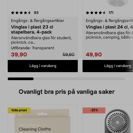
4.5 av 5 stjärnor
recensioner
4.5 av 5 stjärnor
recensione
93
171
Engångs- & flergångsartiklar
Engångs- & flergångsarti
Vinglas i plast 23 cl
Vinglas i plast 24 cl,
stapelbara, 4-pack
Återanvändbara glas för 
picknick, camping, båtliv
Återanvändbara glas för student,
husbil. Vinglas i...
picknick, ca...
Utförande:
Transparent
39,90
49,90
59,90
Lägg i varukorg
Lägg i varukorg
Ovanligt bra pris på vanliga saker
Kolla priset
-25%