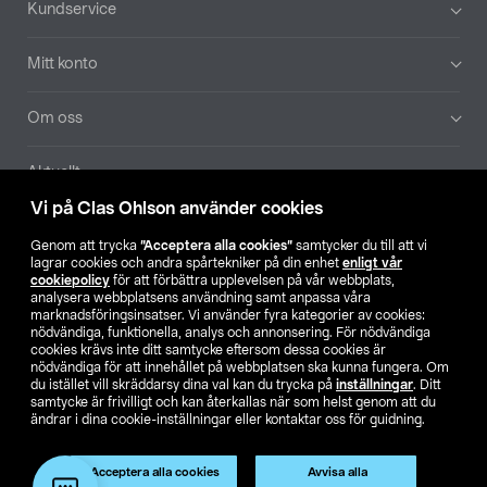
Kundservice
Mitt konto
Om oss
Aktuellt
Vi på Clas Ohlson använder cookies
Våra bolag
Genom att trycka
”Acceptera alla cookies”
samtycker du till att vi
lagrar cookies och andra spårtekniker på din enhet
enligt vår
Hitta butik
cookiepolicy
för att förbättra upplevelsen på vår webbplats,
analysera webbplatsens användning samt anpassa våra
marknadsföringsinsatser. Vi använder fyra kategorier av cookies:
nödvändiga, funktionella, analys och annonsering. För nödvändiga
SE
NO
FI
cookies krävs inte ditt samtycke eftersom dessa cookies är
nödvändiga för att innehållet på webbplatsen ska kunna fungera. Om
du istället vill skräddarsy dina val kan du trycka på
inställningar
. Ditt
samtycke är frivilligt och kan återkallas när som helst genom att du
ändrar i dina cookie-inställningar eller kontaktar oss för guidning.
Acceptera alla cookies
Avvisa alla
Köpvillkor
Privacy statement
Klubbvillkor
För företag