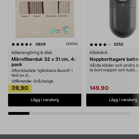
4.0av 5 stjärnor
recensioner
4.5av 5 stjärnor
recensio
3809
3252
(9,97/st)
Köksrengöring & disk
Klädvård
Mikrofiberduk 32 x 31 cm, 4-
Noppborttagare batter
pack
Vårda kläder och andra tex
ta bort noppor och ludd.
Aftonbladets "självklara favorit” i
Noppborttagaren fräs...
test av d...
Utförande:
Grå/beige
39,90
149,90
Lägg i varukorg
Lägg i varukorg
Sidfot