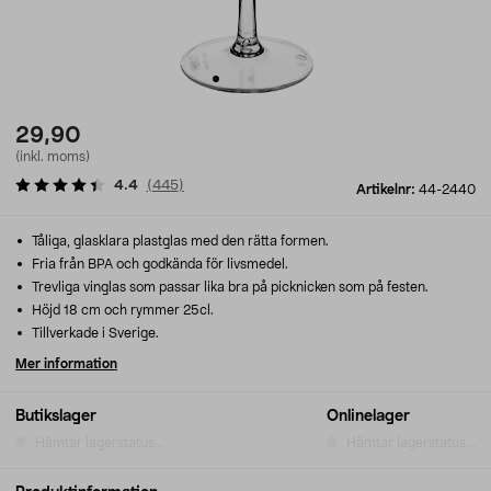
29,90
(inkl. moms)
4.4
(
445
)
Artikelnr:
44-2440
Tåliga, glasklara plastglas med den rätta formen.
Fria från BPA och godkända för livsmedel.
Trevliga vinglas som passar lika bra på picknicken som på festen.
Höjd 18 cm och rymmer 25cl.
Tillverkade i Sverige.
Mer information
Butikslager
Onlinelager
Hämtar lagerstatus...
Hämtar lagerstatus...