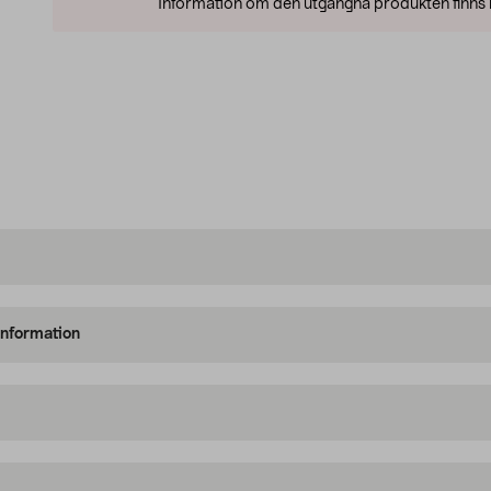
Information om den utgångna produkten finns l
information