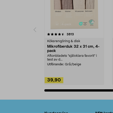
5av 5 stjärnor
4.0av 5 stjärnor
recensioner
3813
Köksrengöring & disk
Mikrofiberduk 32 x 31 cm, 4-
pack
Aftonbladets "självklara favorit” i
test av d...
Utförande:
Grå/beige
39,90
Lägg i varukorg
Sidfot