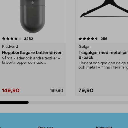
4.5av 5 stjärnor
recensioner
4.0av 5 stjärnor
recensioner
3252
256
Klädvård
Galgar
Noppborttagare batteridriven
Trägalgar med metallpi
8-pack
Vårda kläder och andra textilier –
ta bort noppor och ludd.
Elegant och gedigen galge a
Noppborttagaren fräs...
och metall – finns i flera färg
Galge med sv...
149,90
79,90
199,90
Lägg i varukorg
Lägg i varukorg