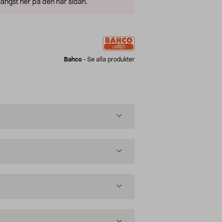
ängst ner på den här sidan.
Bahco
-
Se alla produkter