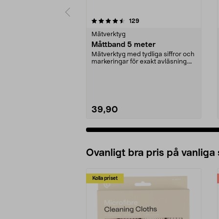
5 av 5 stjärnor
4.5 av 5 stjärnor
recensioner
129
Mätverktyg
Måttband 5 meter
Mätverktyg med tydliga siffror och
markeringar för exakt avläsning.
Stabilt mått...
39,90
Ovanligt bra pris på vanliga
Kolla priset