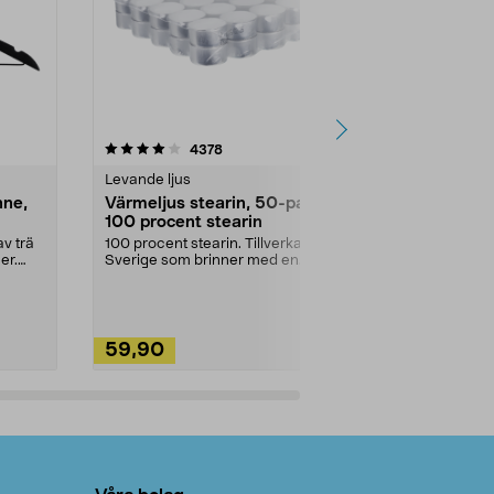
4.5av 5 stjärnor
recensioner
4.5
4378
2
Levande ljus
Rengöringsm
nne,
Värmeljus stearin, 50-pack,
Bikarbonat
100 procent stearin
Ett allsidigt 
städning och 
v trä
100 procent stearin. Tillverkade i
ute. Städa med
er.
Sverige som brinner med en
vacker och sotfri ...
59,90
49,90
Lägg i varukorg
Lägg