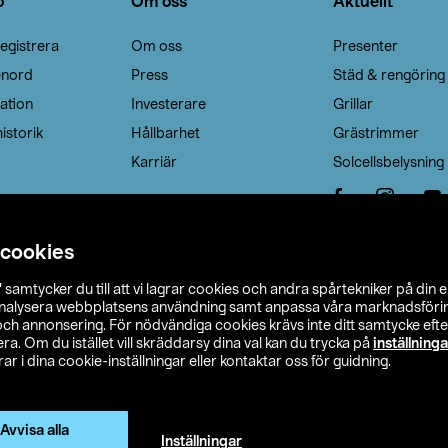
o
Om oss
Aktuellt
egistrera
Om oss
Presenter
enord
Press
Städ & rengöring
ation
Investerare
Grillar
istorik
Hållbarhet
Grästrimmer
Karriär
Solcellsbelysning
 cookies
”
samtycker du till att vi lagrar cookies och andra spårtekniker på din 
analysera webbplatsens användning samt anpassa våra marknadsförings
 och annonsering. För nödvändiga cookies krävs inte ditt samtycke ef
a. Om du istället vill skräddarsy dina val kan du trycka på
inställninga
r i dina cookie-inställningar eller kontaktar oss för guidning.
s Ohlson
Köpvillkor
Privacy statement
Klubbvillkor
H
Ändra till priser exklusive moms
Avvisa alla
Inställningar