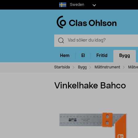
Select
Sweden
market
Hem
El
Fritid
Bygg
Startsida
Bygg
Mätinstrument
Mätve
Vinkelhake Bahco