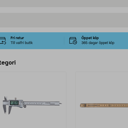
Fri retur
Öppet köp
Till valfri butik
365 dagar öppet köp
tegori