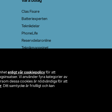
Våra bolag
Clas Fixare
Batteriexperten
Teknikdelar
PhoneLife
Reservdelaronline
Teknikmagasinet
enhet
enligt vår cookiepolicy
för att
insatser. Vi använder fyra kategorier av
tersom dessa cookies är nödvändiga för att
r
. Ditt samtycke är frivilligt och kan
itta butik