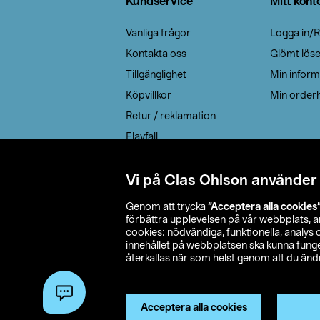
Kundservice
Mitt kont
Vanliga frågor
Logga in/R
Kontakta oss
Glömt lös
Tillgänglighet
Min inform
Köpvillkor
Min orderh
Retur / reklamation
Elavfall
Cookie policy
Leveransalternativ
Vi på Clas Ohlson använder
Genom att trycka
”Acceptera alla cookies
förbättra upplevelsen på vår webbplats, 
cookies: nödvändiga, funktionella, analys
innehållet på webbplatsen ska kunna funger
återkallas när som helst genom att du ändra
© 2026 Cla
Acceptera alla cookies