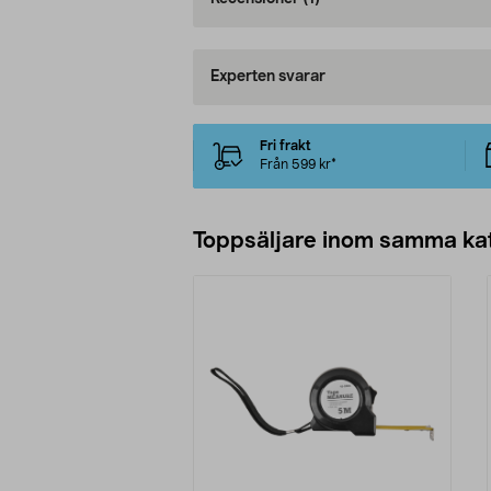
Experten svarar
Fri frakt
Från 599 kr*
Toppsäljare inom samma ka