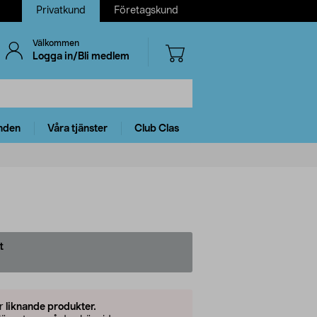
Privatkund
Företagskund
Välkommen
Logga in/Bli medlem
nden
Våra tjänster
Club Clas
t
er
liknande produkter.