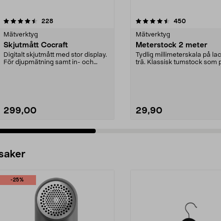
4.5 av 5 stjärnor
recensioner
4.5 av 5 stjärnor
recensioner
228
450
Mätverktyg
Mätverktyg
Skjutmått Cocraft
Meterstock 2 meter
Digitalt skjutmått med stor display.
Tydlig millimeterskala på la
För djupmätning samt in- och
trä. Klassisk tumstock som 
utvändig mätni...
i arbetsbyxan...
299,00
29,90
 saker
-25%