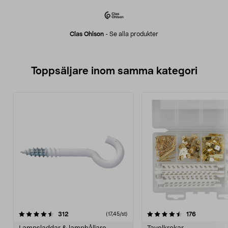
Clas Ohlson
-
Se alla produkter
Toppsäljare inom samma kategori
4.5 av 5 stjärnor
recensioner
4.5 av 5 stjärnor
recensione
312
176
(17,45/st)