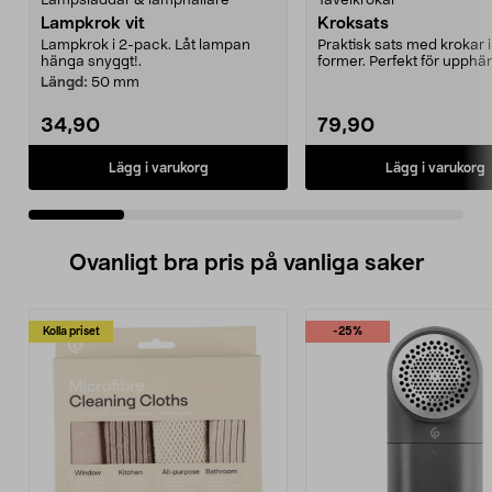
Lampsladdar & lamphållare
Tavelkrokar
Lampkrok vit
Kroksats
Lampkrok i 2-pack. Låt lampan
Praktisk sats med krokar i
hänga snyggt!.
former. Perfekt för upphä
av tavlor m.m. ...
Längd:
50 mm
34,90
79,90
Lägg i varukorg
Lägg i varukorg
Ovanligt bra pris på vanliga saker
Kolla priset
-25%