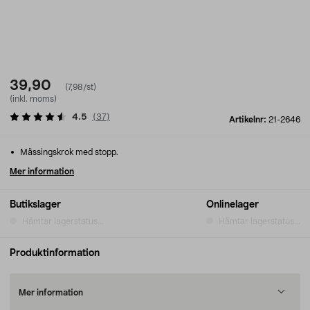
39,90
(7,98/st)
(inkl. moms)
4.5
(
37
)
Artikelnr:
21-2646
Mässingskrok med stopp.
Mer information
Butikslager
Onlinelager
Hämtar lagerstatus...
Hämtar lagerstatus...
Produktinformation
Mer information