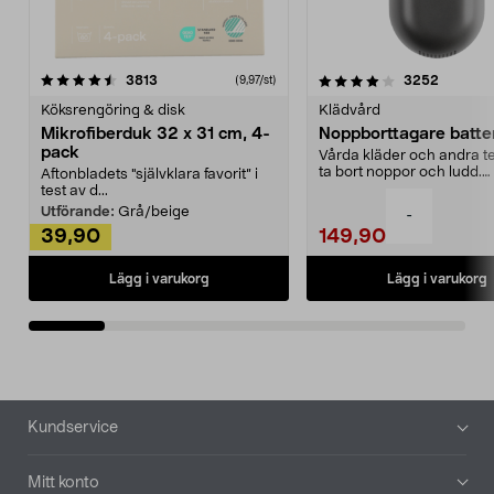
4.0av 5 stjärnor
recensioner
4.5av 5 stjärnor
recensio
3813
3252
(9,97/st)
Köksrengöring & disk
Klädvård
Mikrofiberduk 32 x 31 cm, 4-
Noppborttagare batter
pack
Vårda kläder och andra tex
ta bort noppor och ludd.
Aftonbladets "självklara favorit” i
Noppborttagaren fräs...
test av d...
Utförande:
Grå/beige
-
39,90
149,90
Lägg i varukorg
Lägg i varukorg
Sidfot
Kundservice
Mitt konto