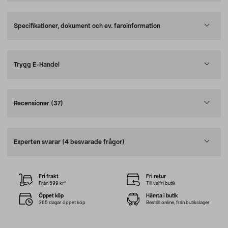
Specifikationer, dokument och ev. faroinformation
Trygg E-Handel
Recensioner
(37)
Experten svarar
(4 besvarade frågor)
Fri frakt
Fri retur
Från 599 kr*
Till valfri butik
Öppet köp
Hämta i butik
365 dagar öppet köp
Beställ online, från butikslager