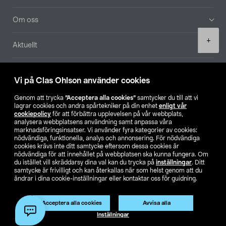
Om oss
Product
+
Aktuellt
quantity
Våra bolag
Vi på Clas Ohlson använder cookies
Hitta butik
Genom att trycka
”Acceptera alla cookies”
samtycker du till att vi
lagrar cookies och andra spårtekniker på din enhet
enligt vår
cookiepolicy
för att förbättra upplevelsen på vår webbplats,
SE
NO
FI
analysera webbplatsens användning samt anpassa våra
marknadsföringsinsatser. Vi använder fyra kategorier av cookies:
nödvändiga, funktionella, analys och annonsering. För nödvändiga
cookies krävs inte ditt samtycke eftersom dessa cookies är
nödvändiga för att innehållet på webbplatsen ska kunna fungera. Om
du istället vill skräddarsy dina val kan du trycka på
inställningar
. Ditt
samtycke är frivilligt och kan återkallas när som helst genom att du
ändrar i dina cookie-inställningar eller kontaktar oss för guidning.
Köpvillkor
Privacy statement
Klubbvillkor
För företag
Ändra till priser exklusive moms
Acceptera alla cookies
Avvisa alla
Lägg i varukorg
(1)
Inställningar