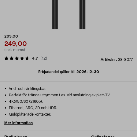
299,00
249,00
(inkl. moms)
4.7
(
12
)
Artikelnr:
38-8077
Erbjudandet gäller till
2026-12-30
Vrid- och vinklingsbar.
Perfekt för trånga utrymmen t.ex. vid anslutning av platt-TV.
4K@50/60 (2160p).
Ethernet, ARC, 3D och HDR.
Guldpläterade kontakter.
Mer information