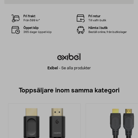
Fri frakt
Fri retur
Från 599 kr*
Till valfri butik
Öppet köp
Hämta i butik
365 dagar öppet köp
Beställ online, från butikslager
Exibel
-
Se alla produkter
Toppsäljare inom samma kategori