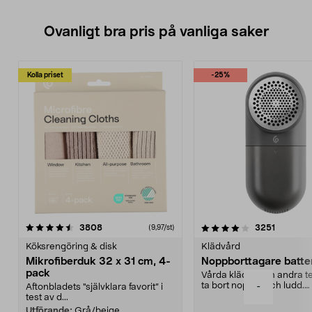
Ovanligt bra pris på vanliga saker
Kolla priset
-25%
4.0av 5 stjärnor
recensioner
4.5av 5 stjärnor
recensio
3808
3251
(9,97/st)
Köksrengöring & disk
Klädvård
Mikrofiberduk 32 x 31 cm, 4-
Noppborttagare batter
pack
Vårda kläder och andra tex
ta bort noppor och ludd.
-
Aftonbladets "självklara favorit” i
Noppborttagaren fräs...
test av d...
Utförande:
Grå/beige