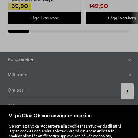
39,90
149,90
Lägg i varukorg
Lägg i varukorg
Sidfot
Kundservice
Mitt konto
Product
Om oss
+
quantity
Aktuellt
Vi på Clas Ohlson använder cookies
Våra bolag
Genom att trycka
”Acceptera alla cookies”
samtycker du till att vi
lagrar cookies och andra spårtekniker på din enhet
enligt vår
Hitta butik
cookiepolicy
för att förbättra upplevelsen på vår webbplats,