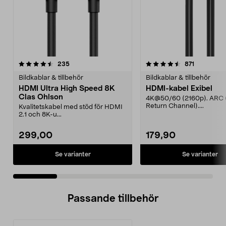
4.5 av 5 stjärnor
recensioner
4.5 av 5 stjärnor
recensione
235
871
Bildkablar & tillbehör
Bildkablar & tillbehör
HDMI Ultra High Speed 8K
HDMI-kabel Exibel
Clas Ohlson
4K@50/60 (2160p). ARC 
Return Channel)....
Kvalitetskabel med stöd för HDMI
2.1 och 8K-u...
299,00
179,90
Se varianter
Se varianter
Passande tillbehör