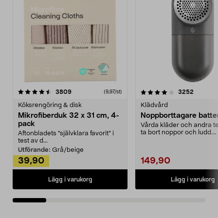
4.0av 5 stjärnor
recensioner
4.5av 5 stjärnor
recensio
3809
3252
(9,97/st)
Köksrengöring & disk
Klädvård
Mikrofiberduk 32 x 31 cm, 4-
Noppborttagare batter
pack
Vårda kläder och andra tex
ta bort noppor och ludd.
Aftonbladets "självklara favorit” i
Noppborttagaren fräs...
test av d...
Utförande:
Grå/beige
39,90
149,90
Lägg i varukorg
Lägg i varukorg