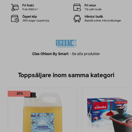
Fri frakt
Fri retur
Från 599 kr*
Till valfri butik
Öppet köp
Hämta i butik
365 dagar öppet köp
Beställ online, från butikslager
Clas Ohlson By Smart
-
Se alla produkter
Toppsäljare inom samma kategori
-22%