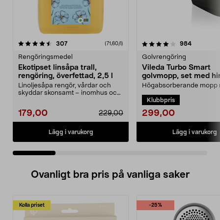
4.0 av 5 stjärnor
recensioner
4.5 av 5 stjärnor
recension
307
984
(71,60/l)
Rengöringsmedel
Golvrengöring
Ekotipset linsåpa trall,
Vileda Turbo Smart
rengöring, överfettad, 2,5 l
golvmopp, set med hi
urvridare
Linoljesåpa rengör, vårdar och
Högabsorberande mopp
skyddar skonsamt – inomhus och
pedalstyrd urvridare. Vil
Klubbpris
utomhus. Ekotipset...
Smart mopp med hink ...
299,00
179,00
229,00
Lägg i varukorg
Lägg i varukorg
Ovanligt bra pris på vanliga saker
Kolla priset
-25%