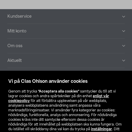
Sidfot
Kundservice
Mitt konto
Om oss
Aktuellt
Våra bolag
Vi på Clas Ohlson använder cookies
Hitta butik
Genom att trycka
”Acceptera alla cookies”
samtycker du till att vi
lagrar cookies och andra spårtekniker på din enhet
enligt vår
cookiepolicy
för att förbättra upplevelsen på vår webbplats,
SE
NO
FI
analysera webbplatsens användning samt anpassa våra
marknadsföringsinsatser. Vi använder fyra kategorier av cookies:
nödvändiga, funktionella, analys och annonsering. För nödvändiga
cookies krävs inte ditt samtycke eftersom dessa cookies är
nödvändiga för att innehållet på webbplatsen ska kunna fungera. Om
du istället vill skräddarsy dina val kan du trycka på
inställningar
. Ditt