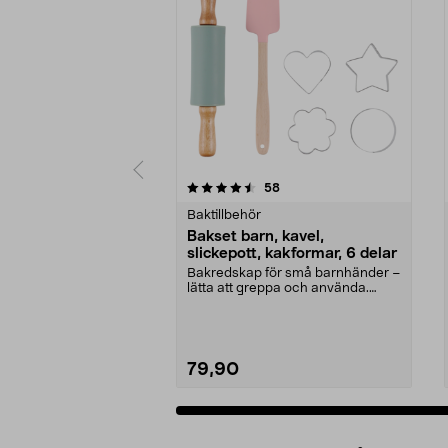
5av 5 stjärnor
4.0av 5 stjärnor
recensioner
58
Baktillbehör
Bakset barn, kavel,
slickepott, kakformar, 6 delar
Bakredskap för små barnhänder –
lätta att greppa och använda.
Bakset barn 6 dela...
79,90
Lägg i varukorg