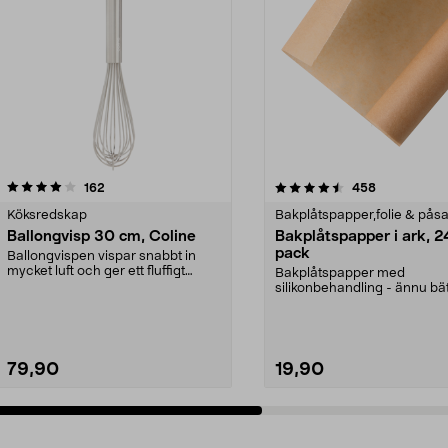
4.5av 5 stjärnor
recensioner
4.5av 5 stjärnor
recensioner
162
458
Köksredskap
Bakplåtspapper,folie & påsa
Ballongvisp 30 cm, Coline
Bakplåtspapper i ark, 2
pack
Ballongvispen vispar snabbt in
mycket luft och ger ett fluffigt
Bakplåtspapper med
resultat. Robust...
silikonbehandling - ännu bä
släpp lätt-funktion. Du behöv
79,90
19,90
Lägg i varukorg
Lägg i varukorg