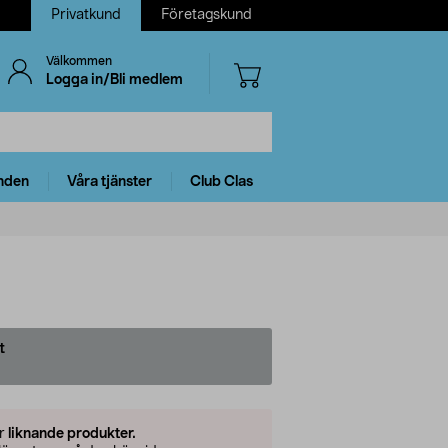
Privatkund
Företagskund
Välkommen
Logga in/Bli medlem
nden
Våra tjänster
Club Clas
t
er
liknande produkter.