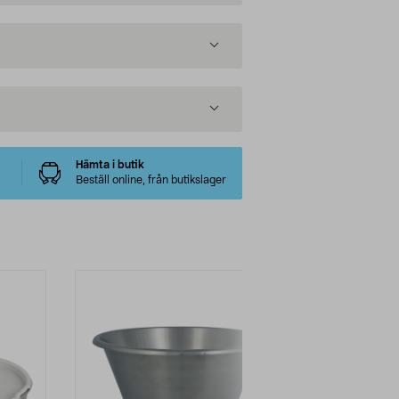
Hämta i butik
Beställ online, från butikslager
-38%