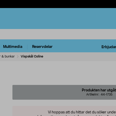
Multimedia
Reservdelar
Erbjuda
r & bunkar
Vispskål Coline
Produkten har utgåt
Artikelnr:
44-1735
Vi hoppas att du hittar det du söker und