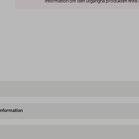
Information om den utgångna produkten finns l
information