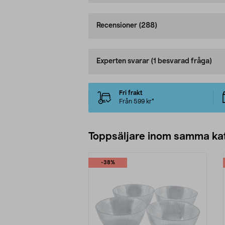
Recensioner
(288)
Experten svarar
(1 besvarad fråga)
Fri frakt
Från 599 kr*
Toppsäljare inom samma ka
-38%