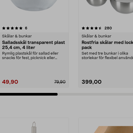
4.5 av 5 stjärnor
recensioner
4.5 av 5 stjärnor
recensioner
6
280
Skålar & bunkar
Skålar & bunkar
Salladsskål transparent plast
Rostfria skålar med lock
25,4 cm, 4 liter
pack
Rymlig plastskål för sallad eller
Set med tre bunkar i olika
snacks för fest, picknick eller
storlekar för flexibel använd
camping. Salla...
Rostfria skålar me...
49,90
399,00
79,90