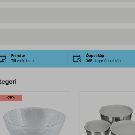
Fri retur
Öppet köp
Till valfri butik
365 dagar öppet köp
tegori
-38%