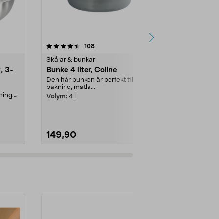
4.0 av 5 stjärnor
recensioner
4.5
108
1
Skålar & bunkar
Skålar & bun
, 3-
Bunke 4 liter, Coline
Lock till vis
Den här bunken är perfekt till
Smidig öppning
bakning, matla...
tillsätta ingre
vispskål, 3 l ...
ning.
Volym:
4 l
149,90
24,90