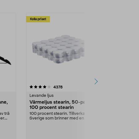
Kolla priset
Multibuy
4.5av 5 stjärnor
recensioner
4.5
4378
2
Levande ljus
Rengöringsm
nne,
Värmeljus stearin, 50-pack,
Bikarbonat
100 procent stearin
Ett allsidigt 
städning och 
v trä
100 procent stearin. Tillverkade i
ute. Städa med
er.
Sverige som brinner med en
vacker och sotfri ...