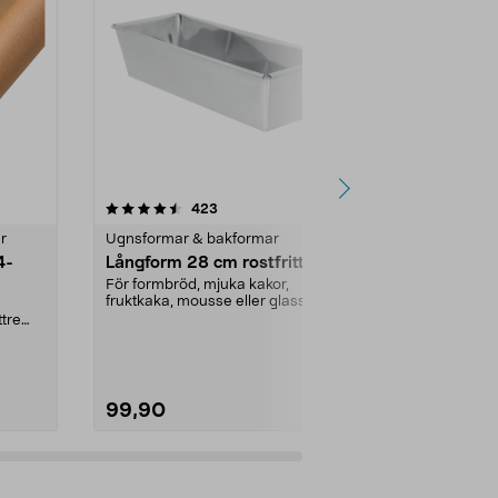
4.5av 5 stjärnor
recensioner
4.5
423
7
r
Ugnsformar & bakformar
Baktillbehör
4-
Långform 28 cm rostfritt stål
Bakunderlä
silikon/glas
För formbröd, mjuka kakor,
fruktkaka, mousse eller glass.
Praktiskt baku
Långform av rostfritt ...
ttre
som gillar at
...
inte - även k...
99,90
199,90
Lägg i varukorg
Lägg