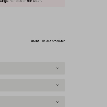
ängst ner på den här sidan.
Coline
-
Se alla produkter