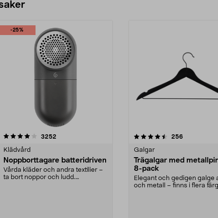
 saker
-25%
4.5av 5 stjärnor
recensioner
4.0av 5 stjärnor
recensioner
3252
256
Klädvård
Galgar
Noppborttagare batteridriven
Trägalgar med metallpi
8-pack
Vårda kläder och andra textilier –
ta bort noppor och ludd.
Elegant och gedigen galge a
Noppborttagaren fräs...
och metall – finns i flera färg
Galge med sv...