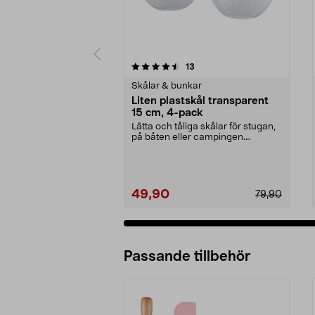
5 av 5 stjärnor
5.0 av 5 stjärnor
recensioner
13
Skålar & bunkar
Liten plastskål transparent
15 cm, 4-pack
Lätta och tåliga skålar för stugan,
på båten eller campingen.
Transparent plasts...
49,90
79,90
Passande tillbehör