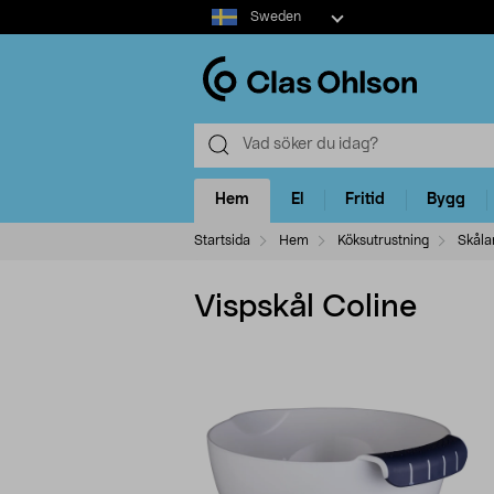
Select
Sweden
market
Hem
El
Fritid
Bygg
Startsida
Hem
Köksutrustning
Skåla
Vispskål Coline