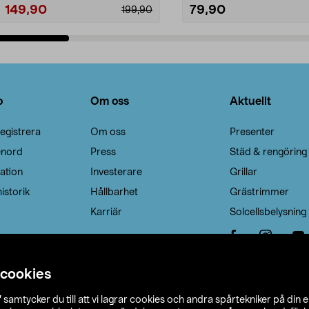
149,90
79,90
199,90
Lägg i varukorg
Lägg i varukorg
o
Om oss
Aktuellt
egistrera
Om oss
Presenter
enord
Press
Städ & rengöring
ation
Investerare
Grillar
istorik
Hållbarhet
Grästrimmer
Karriär
Solcellsbelysning
 cookies
”
samtycker du till att vi lagrar cookies och andra spårtekniker på din 