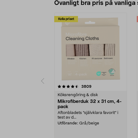
Ovanligt bra pris på vanliga
Kolla priset
5av 5 stjärnor
4.0av 5 stjärnor
recensioner
3809
Köksrengöring & disk
Mikrofiberduk 32 x 31 cm, 4-
pack
Aftonbladets "självklara favorit” i
test av d...
Utförande:
Grå/beige