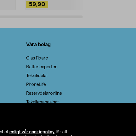
59,90
49,90
Lägg i varukorg
Lägg
Våra bolag
Clas Fixare
Batteriexperten
Teknikdelar
PhoneLife
Reservdelaronline
Teknikmagasinet
enhet
enligt vår cookiepolicy
för att