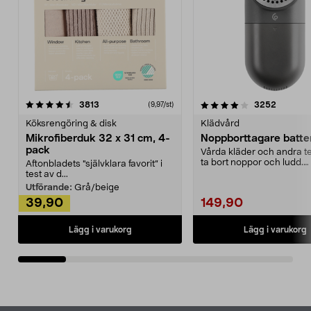
4.0av 5 stjärnor
recensioner
4.5av 5 stjärnor
recensio
3813
3252
(9,97/st)
Köksrengöring & disk
Klädvård
Mikrofiberduk 32 x 31 cm, 4-
Noppborttagare batter
pack
Vårda kläder och andra tex
ta bort noppor och ludd.
Aftonbladets "självklara favorit” i
Noppborttagaren fräs...
test av d...
Utförande:
Grå/beige
39,90
149,90
Lägg i varukorg
Lägg i varukorg