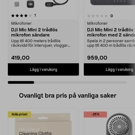
recensioner
5.0 av 5 stjärnor
1
recensioner
0
0.0 av 5 stjärnor
Mikrofoner
Mikrofoner
DJI Mic Mini 2 trådlös
DJI Mic Mini 2 trådlös
mikrofon sändare
mikrofon med 2 sänd
Upp till 400 meters trådlös
Spela in 2 personer samt
räckvidd för intervjuer, vloggar
upp till 400 m trådlös räc
och livestreams. DJ...
Mic Mini ...
419,00
959,00
Lägg i varukorg
Lägg i varukorg
Ovanligt bra pris på vanliga saker
Kolla priset
-25%