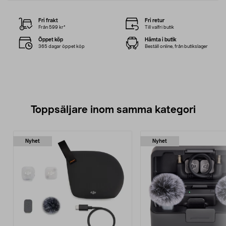
Fri frakt
Fri retur
Från 599 kr*
Till valfri butik
Öppet köp
Hämta i butik
365 dagar öppet köp
Beställ online, från butikslager
Toppsäljare inom samma kategori
Nyhet
Nyhet