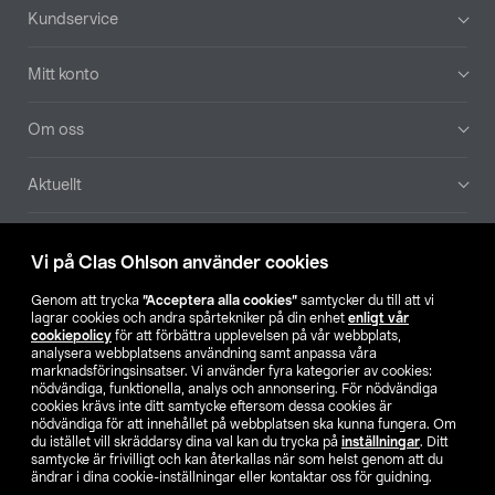
Sidfot
Kundservice
Mitt konto
Om oss
Aktuellt
Våra bolag
Vi på Clas Ohlson använder cookies
Hitta butik
Genom att trycka
”Acceptera alla cookies”
samtycker du till att vi
lagrar cookies och andra spårtekniker på din enhet
enligt vår
cookiepolicy
för att förbättra upplevelsen på vår webbplats,
SE
NO
FI
analysera webbplatsens användning samt anpassa våra
marknadsföringsinsatser. Vi använder fyra kategorier av cookies:
nödvändiga, funktionella, analys och annonsering. För nödvändiga
cookies krävs inte ditt samtycke eftersom dessa cookies är
nödvändiga för att innehållet på webbplatsen ska kunna fungera. Om
du istället vill skräddarsy dina val kan du trycka på
inställningar
. Ditt
samtycke är frivilligt och kan återkallas när som helst genom att du
ändrar i dina cookie-inställningar eller kontaktar oss för guidning.
Köpvillkor
Privacy statement
Klubbvillkor
För företag