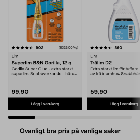
4.5 av 5 stjärnor
recensioner
4.5 av 5 stjärnor
recension
902
860
(8325,00/kg)
Lim
Lim
Superlim B&N Gorilla, 12 g
Trälim D2
Gorilla Super Glue - extra starkt
Extra starkt lim för tuffare
superlim. Snabbverkande - härdar
av trä inomhus. Snabbhä
på 10-45 seku...
använd det ...
99,90
59,90
Lägg i varukorg
Lägg i varukorg
Ovanligt bra pris på vanliga saker