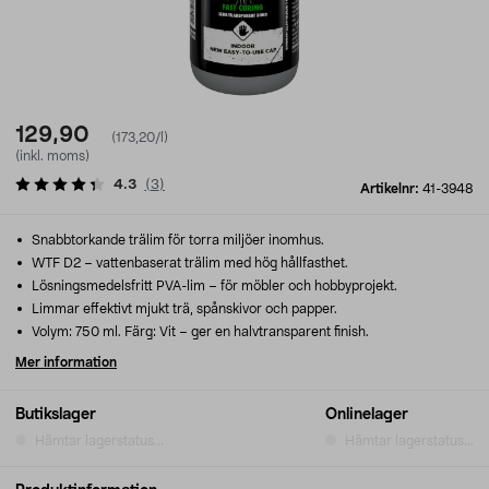
129,90
(173,20/l)
(inkl. moms)
4.3
(
3
)
Artikelnr:
41-3948
Snabbtorkande trälim för torra miljöer inomhus.
WTF D2 – vattenbaserat trälim med hög hållfasthet.
Lösningsmedelsfritt PVA-lim – för möbler och hobbyprojekt.
Limmar effektivt mjukt trä, spånskivor och papper.
Volym: 750 ml. Färg: Vit – ger en halvtransparent finish.
Mer information
Butikslager
Onlinelager
Hämtar lagerstatus...
Hämtar lagerstatus...