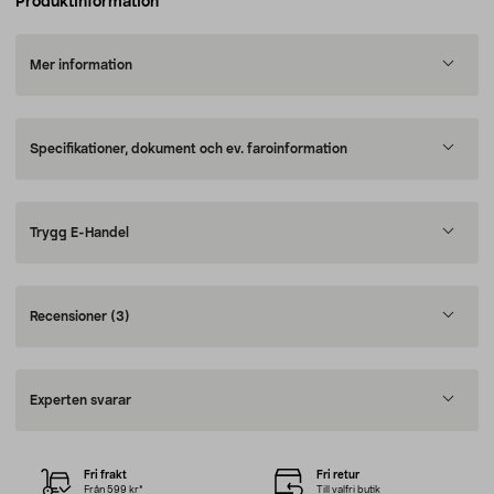
Produktinformation
Mer information
Specifikationer, dokument och ev. faroinformation
Trygg E-Handel
Recensioner
(3)
Experten svarar
Fri frakt
Fri retur
Från 599 kr*
Till valfri butik