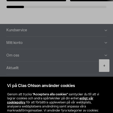
Sidfot
Kundservice
Mitt konto
Om oss
Product
+
Aktuellt
quantity
Våra bolag
Vi på Clas Ohlson använder cookies
Hitta butik
Genom att trycka
”Acceptera alla cookies”
samtycker du till att vi
lagrar cookies och andra spårtekniker på din enhet
enligt vår
cookiepolicy
för att förbättra upplevelsen på vår webbplats,
SE
NO
FI
analysera webbplatsens användning samt anpassa våra
marknadsföringsinsatser. Vi använder fyra kategorier av cookies: