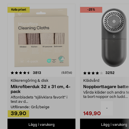
Kolla priset
-25%
4.0av 5 stjärnor
recensioner
4.5av 5 stjärnor
recensio
3813
3252
(9,97/st)
Köksrengöring & disk
Klädvård
Mikrofiberduk 32 x 31 cm, 4-
Noppborttagare batter
pack
Vårda kläder och andra tex
ta bort noppor och ludd.
Aftonbladets "självklara favorit” i
Noppborttagaren fräs...
test av d...
Utförande:
Grå/beige
-
39,90
149,90
Lägg i varukorg
Lägg i varukorg