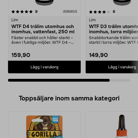
4.0av 5 stjärnor
recensioner
recensioner
9
6
(639,60/l)
Lim
Lim
WTF D4 trälim utomhus och
WTF D3 trälim utomh
inomhus, vattenfast, 250 ml
inomhus, torra miljöer
ml
Fäster snabbt och håller starkt –
Snabbtorkande trälim som
även i fuktiga miljöer. WTF D4 –
starkt i torra miljöer. WTF
superstarkt, ...
vattenresistent...
159,90
149,90
Lägg i varukorg
Lägg i varukorg
Toppsäljare inom samma kategori