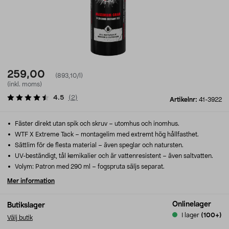
259,00
(893,10/l)
(inkl. moms)
4.5
(
2
)
Artikelnr:
41-3922
Fäster direkt utan spik och skruv – utomhus och inomhus.
WTF X Extreme Tack – montagelim med extremt hög hållfasthet.
Sättlim för de flesta material – även speglar och natursten.
UV-beständigt, tål kemikalier och är vattenresistent – även saltvatten.
Volym: Patron med 290 ml – fogspruta säljs separat.
Mer information
Onlinelager
Butikslager
I lager
(100+)
Välj butik