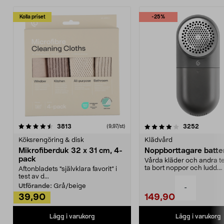
Kolla priset
-25%
4.0av 5 stjärnor
recensioner
4.5av 5 stjärnor
recensio
3813
3252
(9,97/st)
Köksrengöring & disk
Klädvård
Mikrofiberduk 32 x 31 cm, 4-
Noppborttagare batter
pack
Vårda kläder och andra tex
ta bort noppor och ludd.
Aftonbladets "självklara favorit” i
Noppborttagaren fräs...
test av d...
Utförande:
Grå/beige
-
39,90
149,90
Lägg i varukorg
Lägg i varukorg