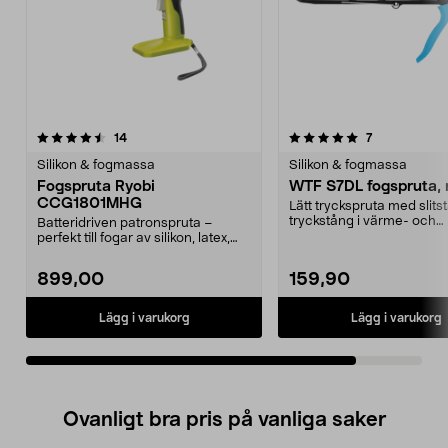
5.0av 5 stjärnor
recensioner
recensioner
14
7
Silikon & fogmassa
Silikon & fogmassa
Fogspruta Ryobi
WTF S7DL fogspruta, 
CCG1801MHG
Lätt tryckspruta med slits
tryckstång i värme- och
Batteridriven patronspruta –
zinkbehandlat stål. WTF S.
perfekt till fogar av silikon, latex,
akryl och ann...
899,00
159,90
Lägg i varukorg
Lägg i varukorg
Ovanligt bra pris på vanliga saker