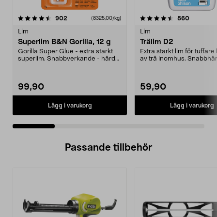
4.5 av 5 stjärnor
recensioner
4.5 av 5 stjärnor
recension
902
860
(8325,00/kg)
Lim
Lim
Superlim B&N Gorilla, 12 g
Trälim D2
Gorilla Super Glue - extra starkt
Extra starkt lim för tuffare
superlim. Snabbverkande - härdar
av trä inomhus. Snabbhä
på 10-45 seku...
använd det ...
99,90
59,90
Lägg i varukorg
Lägg i varukorg
Passande tillbehör