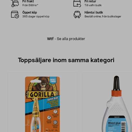
Fri frakt
Fri retur
Från 599 kr*
Till valfri butik
Öppet köp
Hämta i butik
365 dagar öppet köp
Beställ online, från butikslager
Wtf
-
Se alla produkter
Toppsäljare inom samma kategori