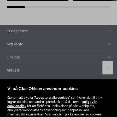
Sidfot
Kundservice
Mitt konto
Om oss
Product
+
Aktuellt
quantity
Våra bolag
Vi på Clas Ohlson använder cookies
Hitta butik
Genom att trycka
”Acceptera alla cookies”
samtycker du till att vi
lagrar cookies och andra spårtekniker på din enhet
enligt vår
cookiepolicy
för att förbättra upplevelsen på vår webbplats,
SE
NO
FI
analysera webbplatsens användning samt anpassa våra
marknadsföringsinsatser. Vi använder fyra kategorier av cookies: