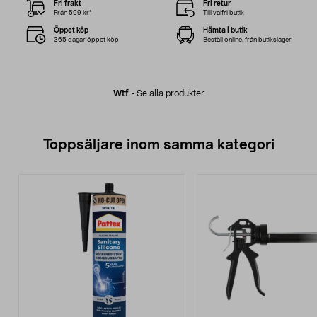
Fri frakt
Fri retur
Från 599 kr*
Till valfri butik
Öppet köp
Hämta i butik
365 dagar öppet köp
Beställ online, från butikslager
Wtf
-
Se alla produkter
Toppsäljare inom samma kategori