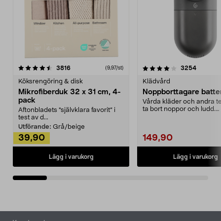
4.0av 5 stjärnor
recensioner
4.5av 5 stjärnor
recensio
3816
3254
(9,97/st)
Köksrengöring & disk
Klädvård
Mikrofiberduk 32 x 31 cm, 4-
Noppborttagare batter
pack
Vårda kläder och andra tex
ta bort noppor och ludd.
Aftonbladets "självklara favorit” i
Noppborttagaren fräs...
test av d...
Utförande:
Grå/beige
39,90
149,90
Lägg i varukorg
Lägg i varukorg
Sidfot