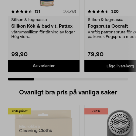
4.5 av 5 stjärnor
recensioner
4.5 av 5 stjärnor
recension
131
320
(356,79/l)
Silikon & fogmassa
Silikon & fogmassa
Silikon Kök & bad vit, Pattex
Fogspruta Cocraft
Våtrumssilikon för tätning av fogar.
Kraftig patronspruta för 
Hög vidh...
patroner. Fogspruta med 
matning – för en...
99,90
79,90
Se varianter
Lägg i varukorg
Ovanligt bra pris på vanliga saker
Kolla priset
-25%