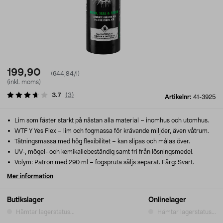
199,90
(644,84/l)
(inkl. moms)
3.7
(
3
)
Artikelnr:
41-3925
Lim som fäster starkt på nästan alla material – inomhus och utomhus.
WTF Y Yes Flex – lim och fogmassa för krävande miljöer, även våtrum.
Tätningsmassa med hög flexibilitet – kan slipas och målas över.
UV-, mögel- och kemikaliebeständig samt fri från lösningsmedel.
Volym: Patron med 290 ml – fogspruta säljs separat. Färg: Svart.
Mer information
Butikslager
Onlinelager
Hämtar lagerstatus...
Hämtar lagerstatus...