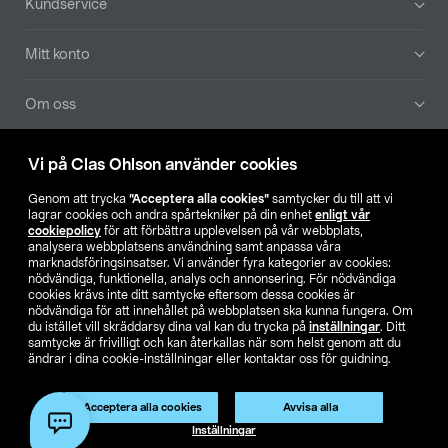
Kundservice
Mitt konto
Om oss
Aktuellt
Vi på Clas Ohlson använder cookies
Genom att trycka
”Acceptera alla cookies”
samtycker du till att vi
Våra bolag
lagrar cookies och andra spårtekniker på din enhet
enligt vår
cookiepolicy
för att förbättra upplevelsen på vår webbplats,
analysera webbplatsens användning samt anpassa våra
Hitta butik
marknadsföringsinsatser. Vi använder fyra kategorier av cookies:
nödvändiga, funktionella, analys och annonsering. För nödvändiga
cookies krävs inte ditt samtycke eftersom dessa cookies är
SE
NO
FI
nödvändiga för att innehållet på webbplatsen ska kunna fungera. Om
du istället vill skräddarsy dina val kan du trycka på
inställningar
. Ditt
samtycke är frivilligt och kan återkallas när som helst genom att du
ändrar i dina cookie-inställningar eller kontaktar oss för guidning.
Acceptera alla cookies
Avvisa alla
Inställningar
Köpvillkor
Privacy statement
Klubbvillkor
För företag