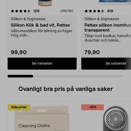
4.5 av 5 stjärnor
recensioner
4.5 av 5 stjärnor
recensione
129
419
(356,79/l)
Silikon & fogmassa
Silikon & fogmassa
Silikon Kök & bad vit, Pattex
Pattex silikon inomhus
transparent
Våtrumssilikon för tätning av fogar.
Hög vidh...
Tätar runt badkar, handfat
duschar och kakla...
99,90
79,90
Se varianter
Se varianter
Ovanligt bra pris på vanliga saker
Kolla priset
-25%