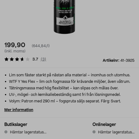
199,90
(644,84/l)
(inkl. moms)
3.7
(
3
)
Artikelnr:
41-3925
Lim som fäster starkt på nästan alla material – inomhus och utomhus.
WTF Y Yes Flex – lim och fogmassa för krävande miljöer, även våtrum.
Tätningsmassa med hög flexibilitet – kan slipas och målas över.
UV-, mögel- och kemikaliebeständig samt fri från lösningsmedel.
Volym: Patron med 290 ml – fogspruta säljs separat. Färg: Svart.
Mer information
Butikslager
Onlinelager
Hämtar lagerstatus...
Hämtar lagerstatus...