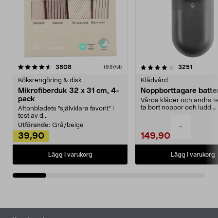
4.0av 5 stjärnor
recensioner
4.5av 5 stjärnor
recensio
3808
3251
(9,97/st)
Köksrengöring & disk
Klädvård
Mikrofiberduk 32 x 31 cm, 4-
Noppborttagare batter
pack
Vårda kläder och andra tex
ta bort noppor och ludd.
Aftonbladets "självklara favorit” i
Noppborttagaren fräs...
test av d...
Utförande:
Grå/beige
-
39,90
149,90
Lägg i varukorg
Lägg i varukorg
Sidfot