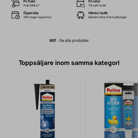
Fri frakt
Fri retur
Från 599 kr*
Till valfri butik
Öppet köp
Hämta i butik
365 dagar öppet köp
Beställ online, från butikslager
Wtf
-
Se alla produkter
Toppsäljare inom samma kategori