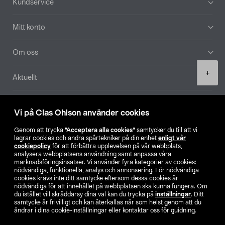
Kundservice
Mitt konto
Om oss
Product
+
Aktuellt
quantity
Våra bolag
Vi på Clas Ohlson använder cookies
Hitta butik
Genom att trycka
”Acceptera alla cookies”
samtycker du till att vi
lagrar cookies och andra spårtekniker på din enhet
enligt vår
cookiepolicy
för att förbättra upplevelsen på vår webbplats,
SE
NO
FI
analysera webbplatsens användning samt anpassa våra
marknadsföringsinsatser. Vi använder fyra kategorier av cookies:
nödvändiga, funktionella, analys och annonsering. För nödvändiga
cookies krävs inte ditt samtycke eftersom dessa cookies är
nödvändiga för att innehållet på webbplatsen ska kunna fungera. Om
du istället vill skräddarsy dina val kan du trycka på
inställningar
. Ditt
samtycke är frivilligt och kan återkallas när som helst genom att du
ändrar i dina cookie-inställningar eller kontaktar oss för guidning.
Köpvillkor
Privacy statement
Klubbvillkor
För företag