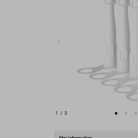
1
/
3