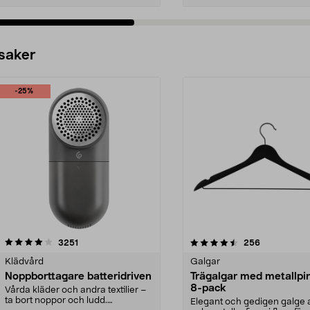
 saker
-25%
4.5av 5 stjärnor
recensioner
4.0av 5 stjärnor
recensioner
3251
256
Klädvård
Galgar
Noppborttagare batteridriven
Trägalgar med metallpi
8-pack
Vårda kläder och andra textilier –
ta bort noppor och ludd.
Elegant och gedigen galge a