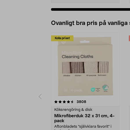
Ovanligt bra pris på vanliga
Kolla priset
5av 5 stjärnor
4.0av 5 stjärnor
recensioner
3808
Köksrengöring & disk
Mikrofiberduk 32 x 31 cm, 4-
pack
Aftonbladets "självklara favorit” i