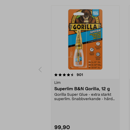
5 av 5 stjärnor
4.5 av 5 stjärnor
recensioner
901
Lim
Superlim B&N Gorilla, 12 g
Gorilla Super Glue - extra starkt
superlim. Snabbverkande - härdar
på 10-45 seku...
99,90