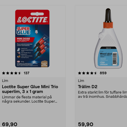
4.5 av 5 stjärnor
recensioner
4.5 av 5 stjärnor
recensioner
137
859
Lim
Lim
Loctite Super Glue Mini Trio
Trälim D2
superlim, 3 x 1 gram
Extra starkt lim för tuffare l
av trä inomhus. Snabbhärd
Limmar de flesta material på
använd det ...
några sekunder. Loctite Super
Glue Mini – superlim ...
69,90
59,90