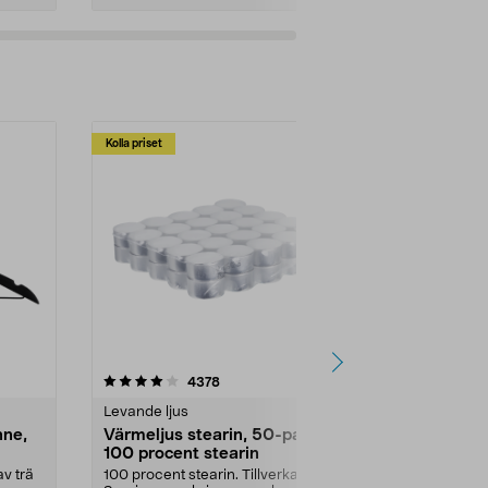
Kolla priset
Multibuy
4.5av 5 stjärnor
recensioner
4.5
4378
2
Levande ljus
Rengöringsm
nne,
Värmeljus stearin, 50-pack,
Bikarbonat
100 procent stearin
Ett allsidigt 
städning och 
v trä
100 procent stearin. Tillverkade i