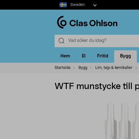
Select
Sweden
market
Hem
El
Fritid
Bygg
Startsida
Bygg
Lim, tejp & kemikalier
WTF munstycke till 