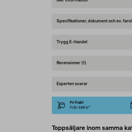
Mer information
Specifikationer, dokument och ev. faro
Trygg E-Handel
Recensioner
(1)
Experten svarar
Fri frakt
Från 599 kr*
Toppsäljare inom samma ka