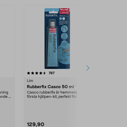
4.0 av 5 stjärnor
recensioner
4.5
767
3
Lim
Lim
Rubberfix Casco 50 ml
Superlim Lo
Control, 3 
imning
Casco rubberfix är hemmets
ande -
första hjälpen-kit, perfekt för
Droppfritt sn
reparation, skydd och...
några sekunde
osynliga foga.
129,90
79,90