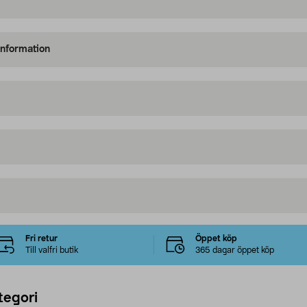
information
Fri retur
Öppet köp
Till valfri butik
365 dagar öppet köp
tegori