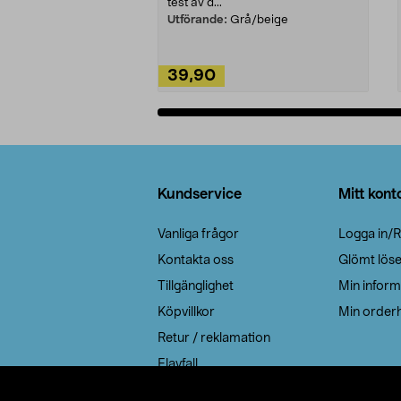
test av d...
Utförande:
Grå/beige
39,90
Lägg i varukorg
Sidfot
Kundservice
Mitt kont
Vanliga frågor
Logga in/R
Kontakta oss
Glömt lös
Tillgänglighet
Min inform
Köpvillkor
Min orderh
Retur / reklamation
Elavfall
Cookie policy