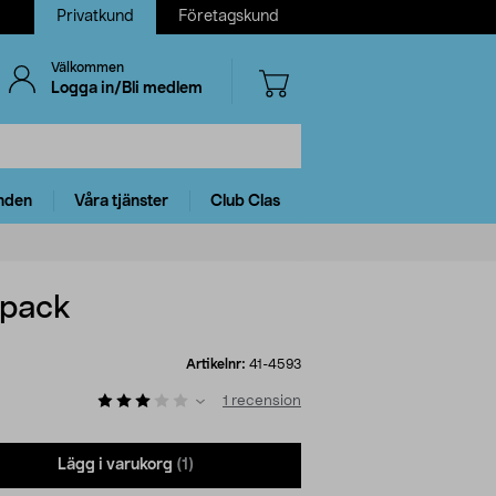
Privatkund
Företagskund
Välkommen
Logga in/Bli medlem
nden
Våra tjänster
Club Clas
-pack
Artikelnr:
41-4593
1
recension
Lägg i varukorg
(1)