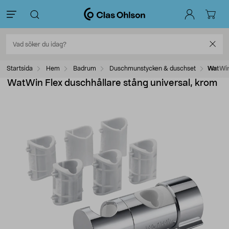
Startsida
Hem
Badrum
Duschmunstycken & duschset
WatWin 
WatWin Flex duschhållare stång universal, krom