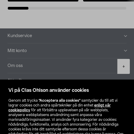
Sidfot
Kundservice
Mitt konto
Product
Om oss
+
quantity
Aktuellt
Vi på Clas Ohlson använder cookies
Våra bolag
Genom att trycka
”Acceptera alla cookies”
samtycker du till att vi
lagrar cookies och andra spårtekniker på din enhet
enligt vår
Hitta butik
cookiepolicy
för att förbättra upplevelsen på vår webbplats,
analysera webbplatsens användning samt anpassa våra
marknadsföringsinsatser. Vi använder fyra kategorier av cookies:
nödvändiga, funktionella, analys och annonsering. För nödvändiga
SE
NO
FI
cookies krävs inte ditt samtycke eftersom dessa cookies är