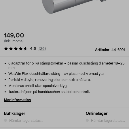
149,00
(inkl. moms)
4.5
(
26
)
Artikelnr:
44-6991
6 adaptrar för olika stångstorlekar – passar duschstång diameter 18–25
mm.
WatWin Flex duschhållare stång – av plast med kromad yta.
Perfekt vid byte, renovering eller som extra hållare.
Monteras enkelt utan specialverktyg.
Justera höjden på handduschen snabbt och enkelt.
Mer information
Butikslager
Onlinelager
Hämtar lagerstatus...
Hämtar lagerstatus...