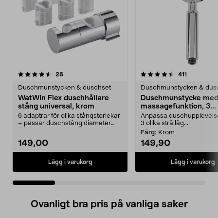
4.5 av 5 stjärnor
recensioner
4.5 av 5 stjärnor
recensione
26
411
Duschmunstycken & duschset
Duschmunstycken & dus
WatWin Flex duschhållare
Duschmunstycke me
stång universal, krom
massagefunktion, 3
strållägen
6 adaptrar för olika stångstorlekar
Anpassa duschupplevel
– passar duschstång diameter
3 olika strålläg...
18–25 mm. WatWi...
Färg:
Krom
149,00
149,90
Lägg i varukorg
Lägg i varukorg
Ovanligt bra pris på vanliga saker