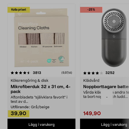
Kolla priset
-25%
4.0av 5 stjärnor
recensioner
4.5av 5 stjärnor
recensio
3813
3252
(9,97/st)
Köksrengöring & disk
Klädvård
Mikrofiberduk 32 x 31 cm, 4-
Noppborttagare batter
pack
Vårda kläder och andra tex
ta bort noppor och ludd.
-
Aftonbladets "självklara favorit” i
Noppborttagaren fräs...
test av d...
Utförande:
Grå/beige
39,90
149,90
Lägg i varukorg
Lägg i varukorg