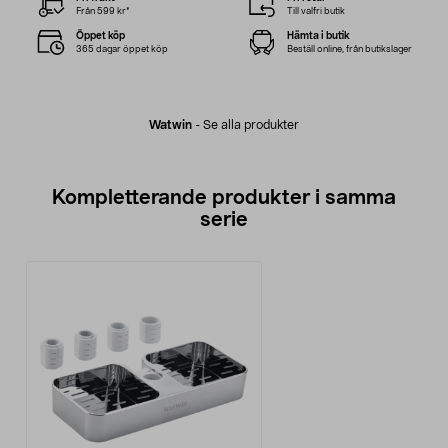
Från 599 kr*
Till valfri butik
Öppet köp
Hämta i butik
365 dagar öppet köp
Beställ online, från butikslager
Watwin
-
Se alla produkter
Kompletterande produkter i samma
serie