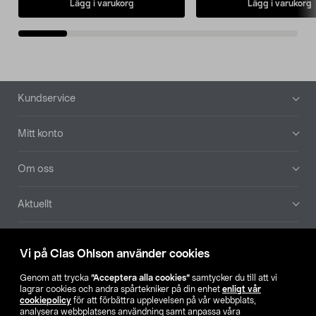
Lägg i varukorg
Lägg i varukorg
Sidfot
Kundservice
Mitt konto
Om oss
Aktuellt
Våra bolag
Vi på Clas Ohlson använder cookies
Hitta butik
Genom att trycka
”Acceptera alla cookies”
samtycker du till att vi
lagrar cookies och andra spårtekniker på din enhet
enligt vår
cookiepolicy
för att förbättra upplevelsen på vår webbplats,
SE
NO
FI
analysera webbplatsens användning samt anpassa våra