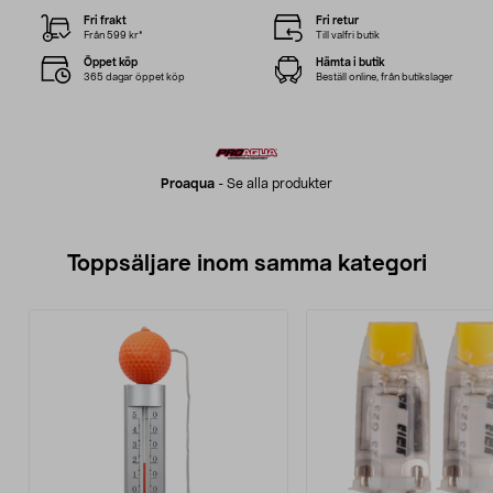
Fri frakt
Fri retur
Från 599 kr*
Till valfri butik
Öppet köp
Hämta i butik
365 dagar öppet köp
Beställ online, från butikslager
Proaqua
-
Se alla produkter
Toppsäljare inom samma kategori