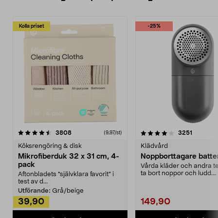
Kolla priset
-25%
4.0av 5 stjärnor
recensioner
4.5av 5 stjärnor
recensio
3808
3251
(9,97/st)
Köksrengöring & disk
Klädvård
Mikrofiberduk 32 x 31 cm, 4-
Noppborttagare batter
pack
Vårda kläder och andra tex
ta bort noppor och ludd.
Aftonbladets "självklara favorit” i
Noppborttagaren fräs...
test av d...
Utförande:
Grå/beige
39,90
149,90