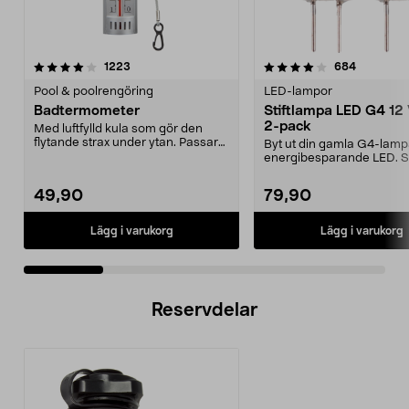
4.0 av 5 stjärnor
recensioner
4.5 av 5 stjärnor
recension
1223
684
Pool & poolrengöring
LED-lampor
Badtermometer
Stiftlampa LED G4 12 
2-pack
Med luftfylld kula som gör den
flytande strax under ytan. Passar
Byt ut din gamla G4-lampa 
såväl i poolen ...
energibesparande LED. S
G4 – passer i 12...
49,90
79,90
Lägg i varukorg
Lägg i varukorg
Reservdelar