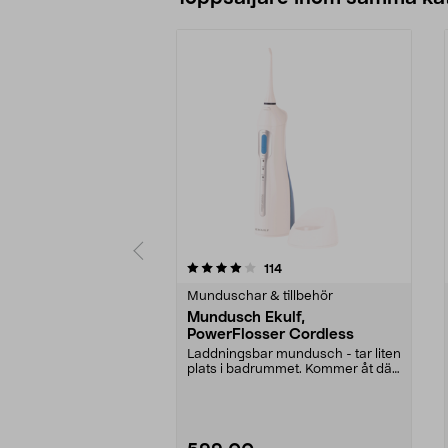
0 av 5 stjärnor
3.5 av 5 stjärnor
recensioner
114
Munduschar & tillbehör
Mundusch Ekulf,
PowerFlosser Cordless
Laddningsbar mundusch - tar liten
plats i badrummet. Kommer åt där
tandtråden in...