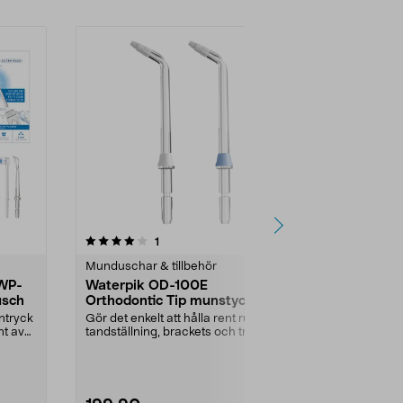
4.0 av 5 stjärnor
recensioner
3.5
1
7
Munduschar & tillbehör
Munduschar &
 WP-
Waterpik OD-100E
Mundusch E
usch
Orthodontic Tip munstycke,
PowerFloss
2-pack
ntryck
Gör det enkelt att hålla rent runt
En mundusch 
nt av
tandställning, brackets och trådar.
effektiv som 
Waterpik ...
där tandtråden