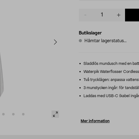
Product
quantity
Butikslager
Hämtar lagerstatus...
Sladdlös mundusch med en batterit
Waterpik Waterflosser Cordles
Två trycklägen: anpassa vattenstr
3 munstycken ingår: för tandstäl
Laddas med USB-C (kabel ingår,
Mer information