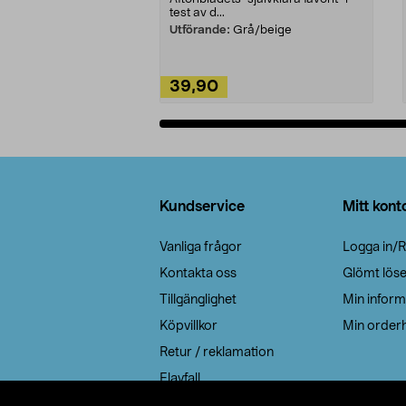
test av d...
Utförande:
Grå/beige
39,90
Lägg i varukorg
Sidfot
Kundservice
Mitt kont
Vanliga frågor
Logga in/R
Kontakta oss
Glömt lös
Tillgänglighet
Min inform
Köpvillkor
Min orderh
Retur / reklamation
Elavfall
Cookie policy