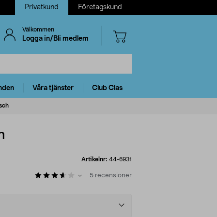
Privatkund
Företagskund
Välkommen
Logga in/Bli medlem
nden
Våra tjänster
Club Clas
sch
h
Artikelnr:
44-6931
5
recensioner