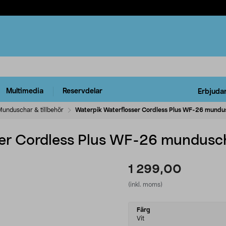
Multimedia
Reservdelar
Erbjuda
unduschar & tillbehör
Waterpik Waterflosser Cordless Plus WF-26 mundu
ser Cordless Plus WF-26 mundusc
1 299,00
(inkl. moms)
Select
Färg
variant
Vit