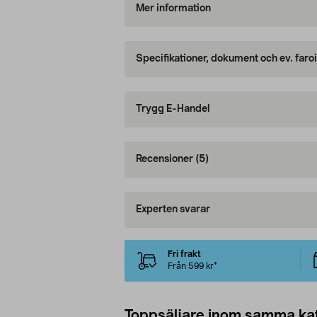
Mer information
Specifikationer, dokument och ev. faro
Trygg E-Handel
Recensioner
(5)
Experten svarar
Fri frakt
Från 599 kr*
Toppsäljare inom samma ka