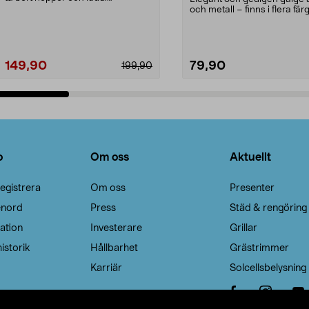
Noppborttagaren fräs...
och metall – finns i flera färg
Galge med sv...
149,90
79,90
199,90
Lägg i varukorg
Lägg i varukorg
o
Om oss
Aktuellt
egistrera
Om oss
Presenter
enord
Press
Städ & rengöring
ation
Investerare
Grillar
istorik
Hållbarhet
Grästrimmer
Karriär
Solcellsbelysning