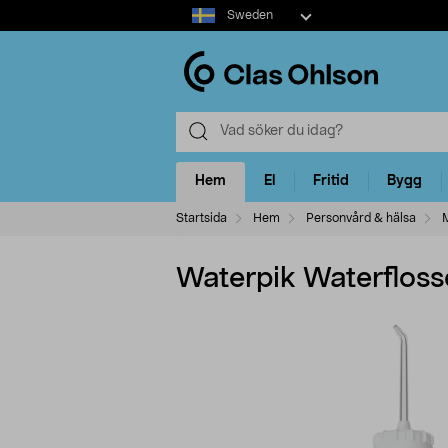
Select
Sweden
market
Hem
El
Fritid
Bygg
Startsida
Hem
Personvård & hälsa
M
Waterpik Waterflos