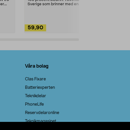
ute. Städa med
er.
Sverige som brinner med en
vacker och sotfri ...
59,90
49,90
Lägg i varukorg
Lägg
Våra bolag
Clas Fixare
Batteriexperten
Teknikdelar
PhoneLife
Reservdelaronline
Teknikmagasinet