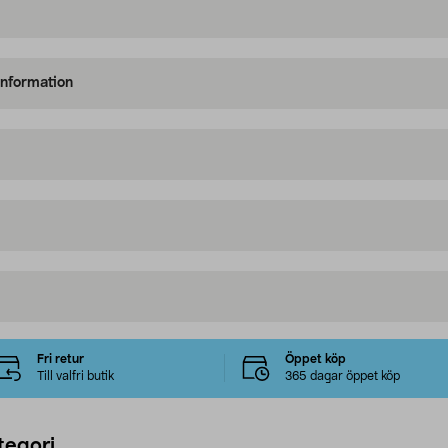
information
Fri retur
Öppet köp
Till valfri butik
365 dagar öppet köp
tegori