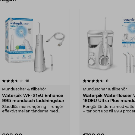
4.5 av 5 stjärnor
recensioner
4.0 av 5 stjärnor
recensioner
16
9
Munduschar & tillbehör
Munduschar & tillbehör
Waterpik WF-21EU Enhance
Waterpik Waterflosser
995 mundusch laddningsbar
160EU Ultra Plus mund
Sladdlös munrengöring – rengör
Rengör tänderna med vatte
effektivt mellan tänderna med
– tar bort upp till 99,9 proce
vattenstråle. Water...
plackbakteri...