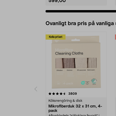
599,00
Ovanligt bra pris på vanliga
Kolla priset
5av 5 stjärnor
4.0av 5 stjärnor
recensioner
3809
Köksrengöring & disk
Mikrofiberduk 32 x 31 cm, 4-
pack
Aftonbladets "självklara favorit” i