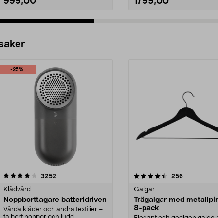
999,00
1799,00
 saker
-25%
4.5av 5 stjärnor
recensioner
4.0av 5 stjärnor
recensioner
3252
256
Klädvård
Galgar
Noppborttagare batteridriven
Trägalgar med metallpi
8-pack
Vårda kläder och andra textilier –
ta bort noppor och ludd.
Elegant och gedigen galge a