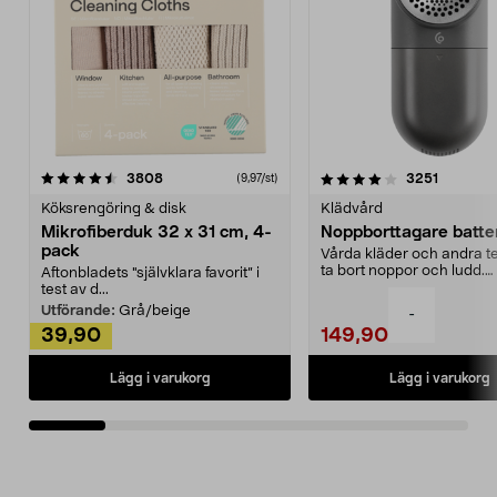
4.0av 5 stjärnor
recensioner
4.5av 5 stjärnor
recensio
3808
3251
(9,97/st)
Köksrengöring & disk
Klädvård
Mikrofiberduk 32 x 31 cm, 4-
Noppborttagare batter
pack
Vårda kläder och andra tex
ta bort noppor och ludd.
Aftonbladets "självklara favorit” i
Noppborttagaren fräs...
test av d...
Utförande:
Grå/beige
-
39,90
149,90
Lägg i varukorg
Lägg i varukorg