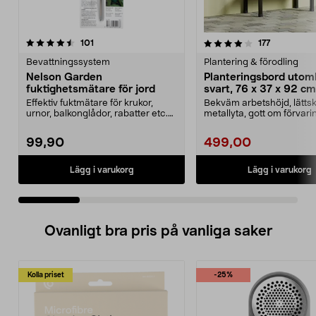
4.0 av 5 stjärnor
recensioner
4.5 av 5 stjärnor
recensione
101
177
Bevattningssystem
Plantering & förodling
Nelson Garden
Planteringsbord uto
fuktighetsmätare för jord
svart, 76 x 37 x 92 cm
Effektiv fuktmätare för krukor,
Bekväm arbetshöjd, lättsk
urnor, balkonglådor, rabatter etc.
metallyta, gott om förvar
Nelson Garden...
hyllor och krokar....
99,90
499,00
Lägg i varukorg
Lägg i varukorg
Ovanligt bra pris på vanliga saker
Kolla priset
-25%