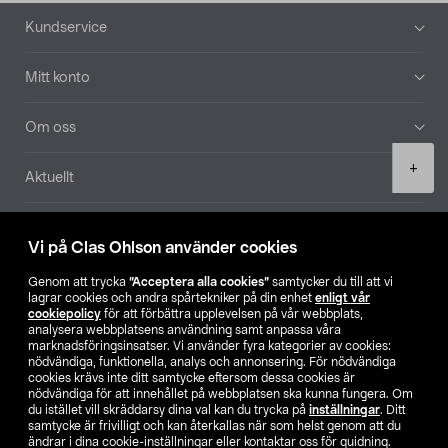
Sidfot
Kundservice
Mitt konto
Om oss
Product
+
Aktuellt
quantity
Våra bolag
Vi på Clas Ohlson använder cookies
Hitta butik
Genom att trycka
”Acceptera alla cookies”
samtycker du till att vi
lagrar cookies och andra spårtekniker på din enhet
enligt vår
cookiepolicy
för att förbättra upplevelsen på vår webbplats,
SE
NO
FI
analysera webbplatsens användning samt anpassa våra
marknadsföringsinsatser. Vi använder fyra kategorier av cookies:
nödvändiga, funktionella, analys och annonsering. För nödvändiga
cookies krävs inte ditt samtycke eftersom dessa cookies är
nödvändiga för att innehållet på webbplatsen ska kunna fungera. Om
du istället vill skräddarsy dina val kan du trycka på
inställningar
. Ditt
samtycke är frivilligt och kan återkallas när som helst genom att du
ändrar i dina cookie-inställningar eller kontaktar oss för guidning.