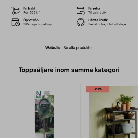
Fri frakt
Fri retur
Från 599 kr*
Till valfri butik
Öppet köp
Hämta i butik
365 dagar öppet köp
Beställ online, från butikslager
Weibulls
-
Se alla produkter
Toppsäljare inom samma kategori
-29%