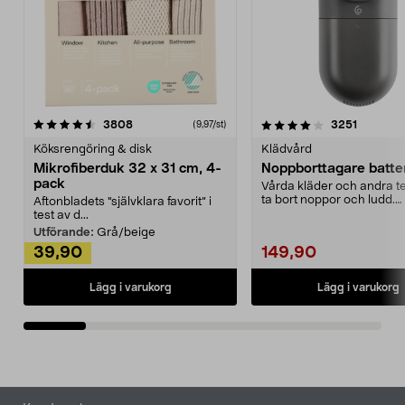
4.0av 5 stjärnor
recensioner
4.5av 5 stjärnor
recensio
3808
3251
(9,97/st)
Köksrengöring & disk
Klädvård
Mikrofiberduk 32 x 31 cm, 4-
Noppborttagare batter
pack
Vårda kläder och andra tex
ta bort noppor och ludd.
Aftonbladets "självklara favorit” i
Noppborttagaren fräs...
test av d...
Utförande:
Grå/beige
39,90
149,90
Lägg i varukorg
Lägg i varukorg
Sidfot