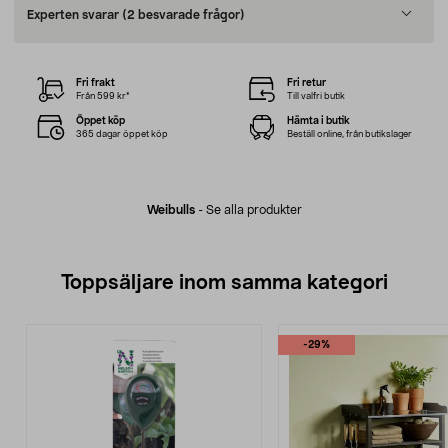
Experten svarar
(2 besvarade frågor)
Fri frakt
Fri retur
Från 599 kr*
Till valfri butik
Öppet köp
Hämta i butik
365 dagar öppet köp
Beställ online, från butikslager
Weibulls
-
Se alla produkter
Toppsäljare inom samma kategori
-29%