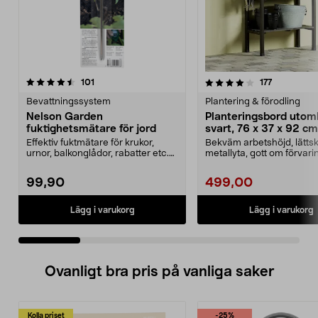
4.0 av 5 stjärnor
recensioner
4.5 av 5 stjärnor
recensione
101
177
Bevattningssystem
Plantering & förodling
Nelson Garden
Planteringsbord uto
fuktighetsmätare för jord
svart, 76 x 37 x 92 cm
Effektiv fuktmätare för krukor,
Bekväm arbetshöjd, lättsk
urnor, balkonglådor, rabatter etc.
metallyta, gott om förvar
Nelson Garden...
hyllor och krokar....
99,90
499,00
Lägg i varukorg
Lägg i varukorg
Ovanligt bra pris på vanliga saker
Kolla priset
-25%