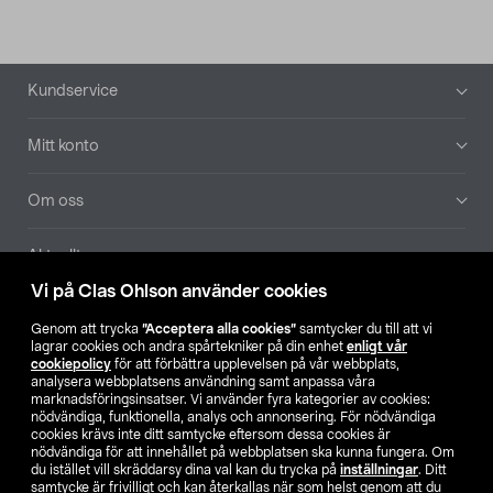
Sidfot
Kundservice
Mitt konto
Om oss
Aktuellt
Vi på Clas Ohlson använder cookies
Våra bolag
Genom att trycka
”Acceptera alla cookies”
samtycker du till att vi
lagrar cookies och andra spårtekniker på din enhet
enligt vår
Hitta butik
cookiepolicy
för att förbättra upplevelsen på vår webbplats,
analysera webbplatsens användning samt anpassa våra
marknadsföringsinsatser. Vi använder fyra kategorier av cookies:
nödvändiga, funktionella, analys och annonsering. För nödvändiga
SE
NO
FI
cookies krävs inte ditt samtycke eftersom dessa cookies är
nödvändiga för att innehållet på webbplatsen ska kunna fungera. Om
du istället vill skräddarsy dina val kan du trycka på
inställningar
. Ditt
samtycke är frivilligt och kan återkallas när som helst genom att du