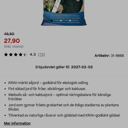
49,90
27,90
(inkl. moms)
4.3
(
73
)
Artikelnr:
31-6668
Erbjudandet gäller till
2027-02-02
KRAV-märkt såjord – godkänd för ekologisk odling.
Fint siktad jord för fröer, sticklingar och kaktusar.
Weibulls så- och kaktusjord – optimal näringsbalans för känsliga
frörötter.
Jord som gynnar fröets grobarhet och de tidiga stadierna av plantans
tillväxt.
Tillverkad av naturliga råvaror och gödslad med KRAV-godkänt gödsel.
Mer information