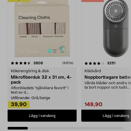
4.0av 5 stjärnor
recensioner
4.5av 5 stjärnor
recensio
3808
3251
(9,97/st)
Köksrengöring & disk
Klädvård
Mikrofiberduk 32 x 31 cm, 4-
Noppborttagare batter
pack
Vårda kläder och andra tex
ta bort noppor och ludd.
Aftonbladets "självklara favorit” i
Noppborttagaren fräs...
test av d...
Utförande:
Grå/beige
39,90
149,90
Lägg i varukorg
Lägg i varukorg