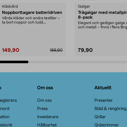
Klädvård
Galgar
Noppborttagare batteridriven
Trägalgar med metallpi
8-pack
Vårda kläder och andra textilier –
ta bort noppor och ludd.
Elegant och gedigen galge a
Noppborttagaren fräs...
och metall – finns i flera färg
Galge med sv...
149,90
79,90
199,90
Lägg i varukorg
Lägg i varukorg
o
Om oss
Aktuellt
egistrera
Om oss
Presenter
enord
Press
Städ & rengöring
ation
Investerare
Grillar
istorik
Hållbarhet
Grästrimmer