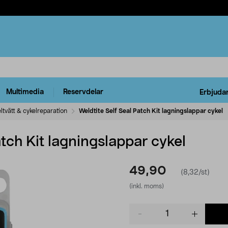
Multimedia
Reservdelar
Erbjuda
ltvätt & cykelreparation
Weldtite Self Seal Patch Kit lagningslappar cykel
atch Kit lagningslappar cykel
49,90
(8,32/st)
(inkl. moms)
Product
quantity