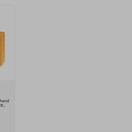
n
a hand
tt