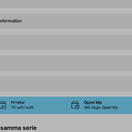
information
Fri retur
Öppet köp
Till valfri butik
365 dagar öppet köp
 samma serie