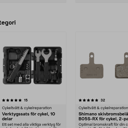
Lägg i varukorg
Lägg i varukorg
tegori
5.0 av 5 stjärnor
recensioner
4.5 av 5 stjärnor
recensioner
15
32
Cykeltvätt & cykelreparation
Cykeltvätt & cykelreparatio
Verktygssats för cykel, 10
Shimano skivbromsbel
delar
B05S-RX för cykel, 2-p
Ett set med alla viktiga verktyg för
Optimal bromskraft för din c