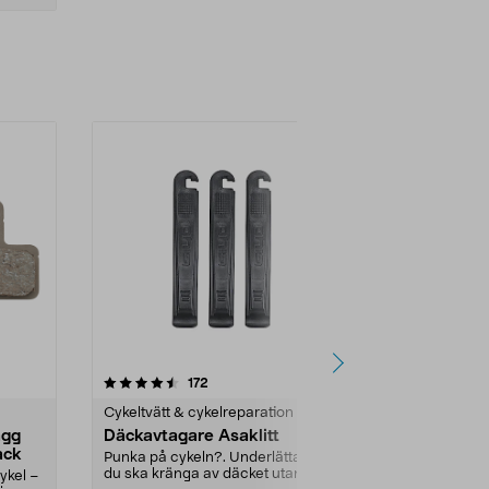
4.0 av 5 stjärnor
recensioner
172
5
0.0
n
Cykeltvätt & cykelreparation
Cykeltvätt & 
ägg
Däckavtagare Asaklitt
Reparations
ack
cykelslang, 
Punka på cykeln?. Underlättar när
du ska kränga av däcket utan att
ykel –
Laga enkelt c