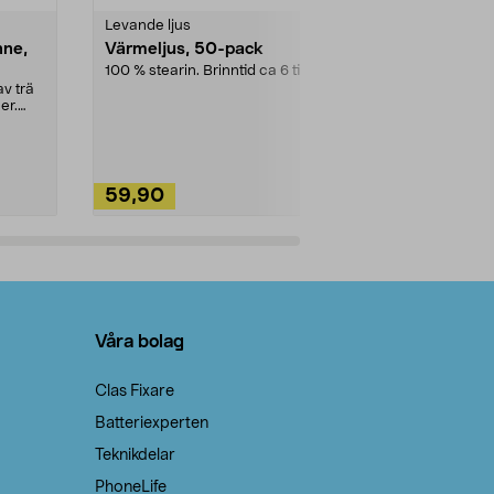
Levande ljus
Rengöringsm
nne,
Värmeljus, 50-pack
Bikarbonat
100 % stearin. Brinntid ca 6 tim.
Ett allsidigt 
städning och 
v trä
ute. Städa med
er.
59,90
49,90
Lägg i varukorg
Lägg
Våra bolag
Clas Fixare
Batteriexperten
Teknikdelar
PhoneLife