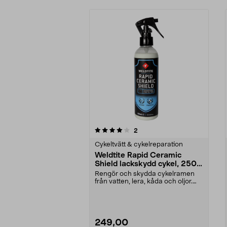
0av 5 stjärnor
4.5av 5 stjärnor
recensioner
2
Cykeltvätt & cykelreparation
Weldtite Rapid Ceramic
Shield lackskydd cykel, 250
ml
Rengör och skydda cykelramen
från vatten, lera, kåda och oljor.
Weldtite Rapid C...
249,00