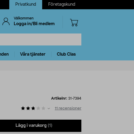
Privatkund
Företagskund
Välkommen
Logga in/Bli medlem
nden
Våra tjänster
Club Clas
Artikelnr:
31-7394
11
recensioner
Lägg i varukorg
(1)