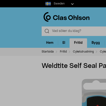
Select
Sweden
market
Hem
El
Fritid
Bygg
Startsida
Fritid
Cykelutrustning
Cyke
Weldtite Self Seal P