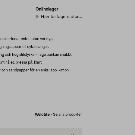
Onlinelager
Hämtar lagerstatus...
unkteringar enkelt utan verktyg.
gningslappar till cykelslangar.
ning och hög slitstyrka – laga punkan snabbt.
t hålet, pressa på, klart.
r och sandpapper för en enkel applikation.
Weldtite
-
Se alla produkter