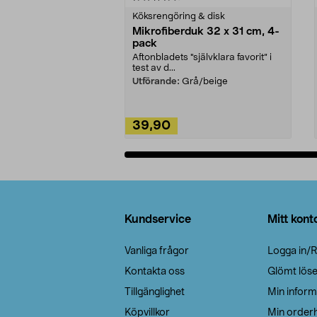
Köksrengöring & disk
Mikrofiberduk 32 x 31 cm, 4-
pack
Aftonbladets "självklara favorit” i
test av d...
Utförande:
Grå/beige
39,90
Lägg i varukorg
Sidfot
Kundservice
Mitt kont
Vanliga frågor
Logga in/R
Kontakta oss
Glömt lös
Tillgänglighet
Min inform
Köpvillkor
Min orderh