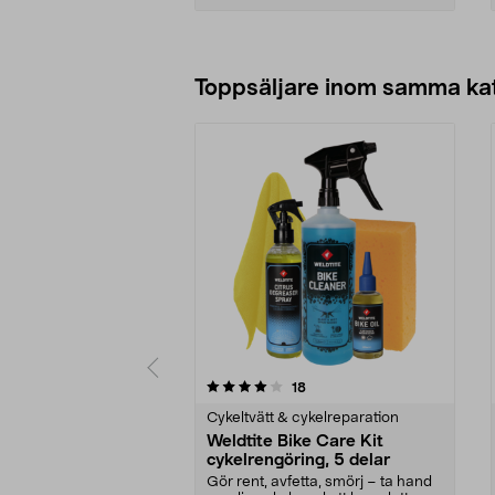
Lägg i varukorg
Toppsäljare inom samma ka
0 av 5 stjärnor
5.0 av 5 stjärnor
recensioner
18
Cykeltvätt & cykelreparation
Weldtite Bike Care Kit
cykelrengöring, 5 delar
Gör rent, avfetta, smörj – ta hand