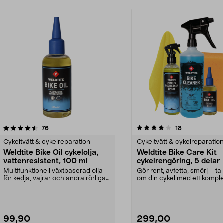
4.0av 5 stjärnor
recensioner
recensioner
76
18
Cykeltvätt & cykelreparation
Cykeltvätt & cykelreparatio
Weldtite Bike Oil cykelolja,
Weldtite Bike Care Kit
vattenresistent, 100 ml
cykelrengöring, 5 delar
Multifunktionell växtbaserad olja
Gör rent, avfetta, smörj – t
för kedja, vajrar och andra rörliga
om din cykel med ett komple
delar. Wel...
rengöringskit. ...
99,90
299,00