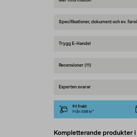
Mer information
Specifikationer, dokument och ev. faro
Trygg E-Handel
Recensioner
(11)
Experten svarar
Fri frakt
Från 599 kr*
Kompletterande produkter i