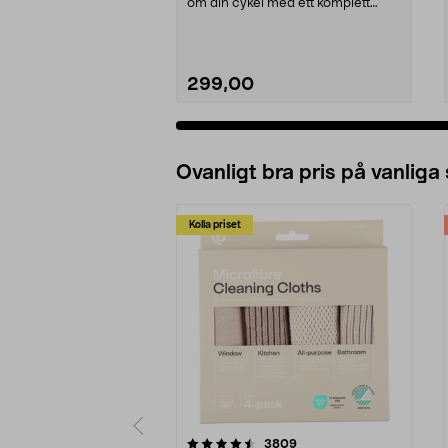
om din cykel med ett komplett
rengöringskit. ...
299,00
Ovanligt bra pris på vanliga
Kolla priset
5av 5 stjärnor
4.0av 5 stjärnor
recensioner
3809